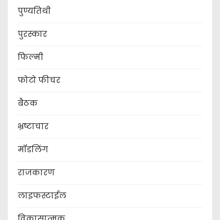
पुण्यतिथी
पुरस्कार
फिल्मी
फोटो फीचर
बैठक
भ्रष्टाचार
मॉडलिंग
राजकारण
लाइफस्टाईल
विकासात्मक