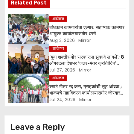
Related Post
i
g
आंदोलन
बांधकाम कामगारांचा एल्गार; सहाय्यक कामगार
a
आयुक्त कार्यालयासमोर धरणे
Aug 3, 2026
Mirror
t
आंदोलन
i
‘युवा शक्तीसमोर सरकारला झुकावे लागले’; 8
ऑगस्टला देशभर ‘जंतर-मंतर क्रांतीदिन’
o
पाळण्याचे आवाहन
Jul 27, 2026
Mirror
आंदोलन
n
स्मार्ट मीटर रद्द करा, ग्राहकांची लूट थांबवा’;
भाकपचे महावितरण कार्यालयासमोर जोरदार
निदर्शने
Jul 24, 2026
Mirror
Leave a Reply