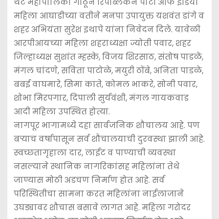
थेट महापालिका गाठून रिपब्लिकन पार्टी ऑफ इंडिया
महिला आघाडीच्या वतीने मनपा उपायुक्त यशवंत डांगे व
शहर अभियंता सुरेश इथापे यांना निवेदन दिले. यावेळी
आरपीआयच्या महिला शहराध्यक्षा ज्योती पवार, शहर
जिल्हाध्यक्ष सुशांत म्हस्के, विजय शिरसाठ, संतोष पाडळे,
मंगल चांदणे, सविता पाटोळे, मयुरी ठोंबे, अनिता पाडळे,
बबई वाघमारे, सिमा काते, कोमल भाकरे, सोनी पवार,
शोभा मिरपगार, दिपाली सुर्यवंशी, मंगल गायकवाड
आदी महिला उपस्थित होत्या.
नागपूर भागामध्ये दहा सार्वजनिक शौचालय आहे. पण
बर्‍याच वर्षापासून सर्व शौचालयाची दुरवस्था झाली आहे.
स्वच्छतागृहाला दार, लाईट व पाण्याची व्यवस्था
नसल्याने स्थानिक नागरिकांसह महिलांना तेथे
जाण्यास मोठी अडचण निर्माण होत आहे. सर्व
परिस्थितीचा सामना करत महिलांना नाईलाजाने
उघड्यावर शौचास बसावे लागत आहे. महिला गरोदर