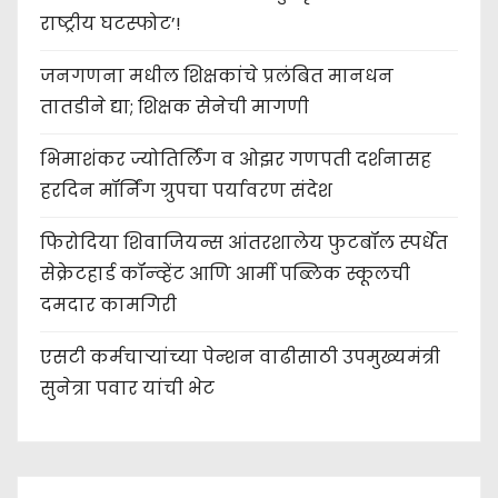
राष्ट्रीय घटस्फोट’!
जनगणना मधील शिक्षकांचे प्रलंबित मानधन
तातडीने द्या; शिक्षक सेनेची मागणी
भिमाशंकर ज्योतिर्लिंग व ओझर गणपती दर्शनासह
हरदिन मॉर्निंग ग्रुपचा पर्यावरण संदेश
फिरोदिया शिवाजियन्स आंतरशालेय फुटबॉल स्पर्धेत
सेक्रेटहार्ड कॉन्व्हेंट आणि आर्मी पब्लिक स्कूलची
दमदार कामगिरी
एसटी कर्मचाऱ्यांच्या पेन्शन वाढीसाठी उपमुख्यमंत्री
सुनेत्रा पवार यांची भेट