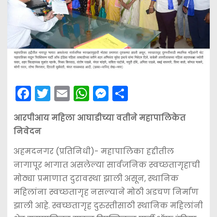
F
T
E
W
M
S
a
w
m
h
e
h
आरपीआय महिला आघाडीच्या वतीने महापालिकेत
c
itt
ai
a
s
ar
निवेदन
e
er
l
ts
s
e
b
A
e
अहमदनगर (प्रतिनिधी)- महापालिका हद्दीतील
नागापूर भागात असलेल्या सार्वजनिक स्वच्छतागृहाची
o
p
n
मोठ्या प्रमाणात दुरावस्था झाली असून, स्थानिक
o
p
g
महिलांना स्वच्छतागृह नसल्याने मोठी अडचण निर्माण
k
er
झाली आहे. स्वच्छतागृह दुरुस्तीसाठी स्थानिक महिलांनी