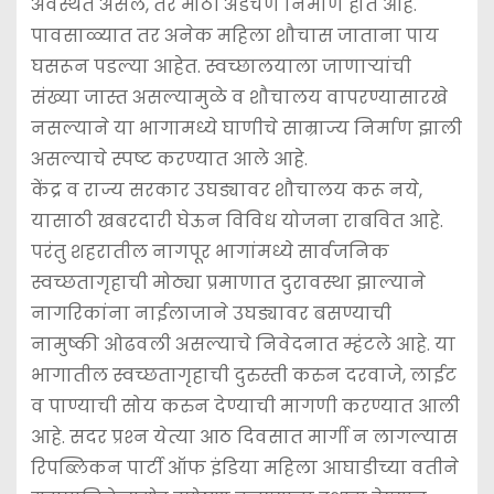
अवस्थेत असेल, तर मोठी अडचण निर्माण होत आहे.
पावसाळ्यात तर अनेक महिला शौचास जाताना पाय
घसरून पडल्या आहेत. स्वच्छालयाला जाणार्‍यांची
संख्या जास्त असल्यामुळे व शौचालय वापरण्यासारखे
नसल्याने या भागामध्ये घाणीचे साम्राज्य निर्माण झाली
असल्याचे स्पष्ट करण्यात आले आहे.
केंद्र व राज्य सरकार उघड्यावर शौचालय करू नये,
यासाठी खबरदारी घेऊन विविध योजना राबवित आहे.
परंतु शहरातील नागपूर भागांमध्ये सार्वजनिक
स्वच्छतागृहाची मोठ्या प्रमाणात दुरावस्था झाल्याने
नागरिकांना नाईलाजाने उघड्यावर बसण्याची
नामुष्की ओढवली असल्याचे निवेदनात म्हंटले आहे. या
भागातील स्वच्छतागृहाची दुरुस्ती करुन दरवाजे, लाईट
व पाण्याची सोय करुन देण्याची मागणी करण्यात आली
आहे. सदर प्रश्‍न येत्या आठ दिवसात मार्गी न लागल्यास
रिपब्लिकन पार्टी ऑफ इंडिया महिला आघाडीच्या वतीने