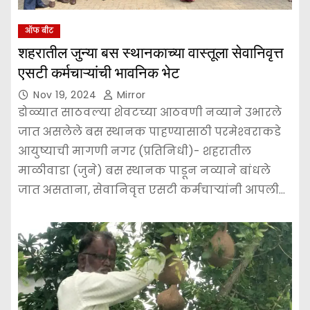
ऑफ बीट
शहरातील जुन्या बस स्थानकाच्या वास्तूला सेवानिवृत्त
एसटी कर्मचाऱ्यांची भावनिक भेट
Nov 19, 2024
Mirror
डोळ्यात साठवल्या शेवटच्या आठवणी नव्याने उभारले
जात असलेले बस स्थानक पाहण्यासाठी परमेश्‍वराकडे
आयुष्याची मागणी नगर (प्रतिनिधी)- शहरातील
माळीवाडा (जुने) बस स्थानक पाडून नव्याने बांधले
जात असताना, सेवानिवृत्त एसटी कर्मचाऱ्यांनी आपली…