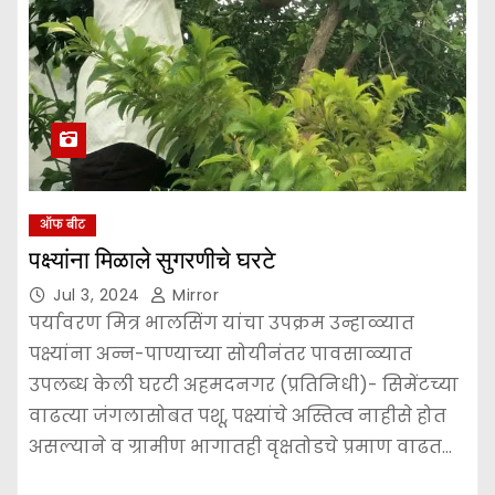
ऑफ बीट
पक्ष्यांना मिळाले सुगरणीचे घरटे
Jul 3, 2024
Mirror
पर्यावरण मित्र भालसिंग यांचा उपक्रम उन्हाळ्यात
पक्ष्यांना अन्न-पाण्याच्या सोयीनंतर पावसाळ्यात
उपलब्ध केली घरटी अहमदनगर (प्रतिनिधी)- सिमेंटच्या
वाढत्या जंगलासोबत पशू, पक्ष्यांचे अस्तित्व नाहीसे होत
असल्याने व ग्रामीण भागातही वृक्षतोडचे प्रमाण वाढत…