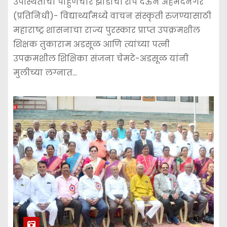
उपस्थितांचा पाहुणचार झाडांची रोपं देऊन अहमदनगर
(प्रतिनिधी)- विद्यार्थ्यांमध्ये वाचन संस्कृती रुजण्यासाठी
महाराष्ट्र शासनाचा राज्य पुरस्कार प्राप्त उपक्रमशील
शिक्षक तुकाराम अडसूळ आणि त्यांच्या पत्नी
उपक्रमशील शिक्षिका संजना चेमटे-अडसूळ यांनी
मुलीच्या लग्नात…