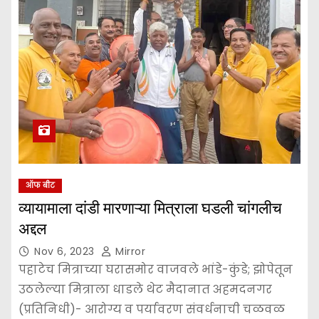
ऑफ बीट
व्यायामाला दांडी मारणाऱ्या मित्राला घडली चांगलीच
अद्दल
Nov 6, 2023
Mirror
पहाटेच मित्राच्या घरासमोर वाजवले भांडे-कुंडे; झोपेतून
उठलेल्या मित्राला धाडले थेट मैदानात अहमदनगर
(प्रतिनिधी)- आरोग्य व पर्यावरण संवर्धनाची चळवळ