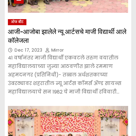
ऑफ बीट
आजी-आजोबा झालेले न्यू आर्टसचे माजी विद्यार्थी आले
कॉलेजला
Dec 17, 2023
Mirror
41 वर्षानंतर माजी विद्यार्थी एकवटले तरुण वयातील
महाविद्यालयाच्या जुन्या आठवणीत झाले रममाण
अहमदनगर (प्रतिनिधी)- तब्बल अर्धशतकाच्या
उंबरठ्यावर शहरातील न्यू आर्टस कॉमर्स ॲण्ड सायन्स
महाविद्यालयाचे सन 1982 चे माजी विद्यार्थी रविवारी…