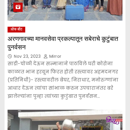
ऑफ बीट
अरणगावच्या मानवसेवा प्रकल्पातून सबेराचे कुटुंबात
पुनर्वसन
Nov 23, 2023
Mirror
साडी-चोळी देऊन सन्मानाने पाठविले घरी कोरोना
काळात भान हरवून फिरत होती रस्त्यावर अहमदनगर
(प्रतिनिधी)- रस्त्यावरील बेघर, निराधार, मनोरुग्णांना
आधार देऊन त्यांचा सांभाळ करुन उपचारानंतर बरे
झालेल्यांना पुन्हा त्यांच्या कुटुंबात पुनर्वसन…