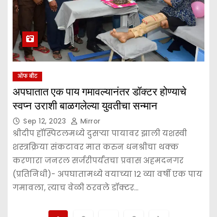
ऑफ बीट
अपघातात एक पाय गमावल्यानंतर डॉक्टर होण्याचे
स्वप्न उराशी बाळगलेल्या युवतीचा सन्मान
Sep 12, 2023
Mirror
श्रीदीप हॉस्पिटलमध्ये दुसऱ्या पायावर झाली यशस्वी
शस्त्रक्रिया संकटावर मात करुन धनश्रीचा थक्क
करणारा जनरल सर्जरीपर्यंतचा प्रवास अहमदनगर
(प्रतिनिधी)- अपघातामध्ये वयाच्या 12 व्या वर्षी एक पाय
गमावला, त्याच वेळी ठरवले डॉक्टर…