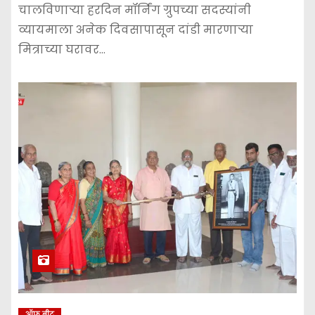
चालविणाऱ्या हरदिन मॉर्निंग ग्रुपच्या सदस्यांनी
व्यायमाला अनेक दिवसापासून दांडी मारणाऱ्या
मित्राच्या घरावर…
ऑफ बीट