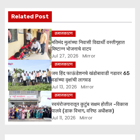
v
Related Post
i
g
समाजकारण
मतिमंद मुलांच्या निवासी विद्यार्थी वस्तीगृहात
a
मिष्टान्न भोजनाचे वाटप
Jul 27, 2026
Mirror
t
समाजकारण
i
जय हिंद फाऊंडेशनचे खंडोबावाडी गडावर 65
वडांच्या वृक्षांची लागवड
o
Jul 13, 2026
Mirror
समाजकारण
n
स्वयंरोजगारातून कुटुंब सक्षम होतील -विकास
पालवे (डाक विभाग, वरिष्ठ अधीक्षक)
Jul 11, 2026
Mirror