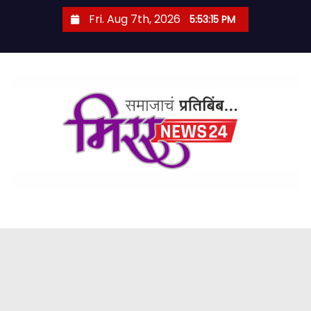
S
Fri. Aug 7th, 2026
5:53:17 PM
k
i
p
t
o
c
o
n
t
e
n
t