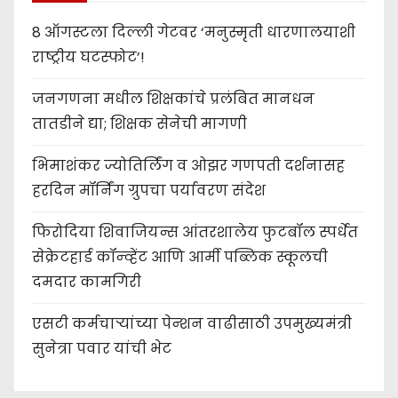
8 ऑगस्टला दिल्ली गेटवर ‘मनुस्मृती धारणालयाशी
राष्ट्रीय घटस्फोट’!
जनगणना मधील शिक्षकांचे प्रलंबित मानधन
तातडीने द्या; शिक्षक सेनेची मागणी
भिमाशंकर ज्योतिर्लिंग व ओझर गणपती दर्शनासह
हरदिन मॉर्निंग ग्रुपचा पर्यावरण संदेश
फिरोदिया शिवाजियन्स आंतरशालेय फुटबॉल स्पर्धेत
सेक्रेटहार्ड कॉन्व्हेंट आणि आर्मी पब्लिक स्कूलची
दमदार कामगिरी
एसटी कर्मचाऱ्यांच्या पेन्शन वाढीसाठी उपमुख्यमंत्री
सुनेत्रा पवार यांची भेट