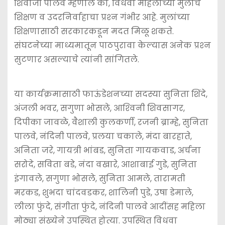
शिवाजी पालवे म्हणाले की, विधवा महिलांच्या मुलांचे
शिक्षण व उदरनिर्वाहाचा प्रश्‍न गंभीर आहे. मुलांच्या
शिक्षणासाठी सरकारकडून मदत मिळू शकते.
संघटनेच्या माध्यमातून पाठपुरावा केल्यास अनेक प्रश्‍न
सुटणार असल्याचे त्यांनी सांगितले.
या कार्यक्रमासाठी फाऊंडेशनच्या सदस्या सुनिता शिंदे,
अंजली भवर, सगुणा भोसले, आश्‍विनी शिवसागर,
दिपीका जावळे, वैशाली कुलकर्णी, रजनी ब्राम्हे, सुनिता
पालवे, नंदिनी पालवे, प्रलया चकाले, मंदा बारहाते,
अनिता जरे, गायत्री भांबड, सुनिता गायकवाड, अर्चना
सरोदे, सविता बडे, नंदा वखारे, आशाबाई गुडे, सुनिता
इंगावले, सगुणा भोसले, सुनिता आमले, तारामती
मरकड, शुभदा चांदवडकर, शालिनी पुडे, उषा डेमाले,
लीला फुंदे, संगीता फुंदे, नंदिनी पालवे आदींसह महिला
मोठ्या संख्येने उपस्थित होत्या. उपस्थित विधवा