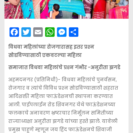
F
T
E
W
M
S
a
w
m
h
e
h
विधवा महिलांच्या रोजगारासह इतर प्रश्‍न
c
itt
ai
a
s
ar
सोडविण्यासाठी एकवटल्या महिला
e
er
l
ts
s
e
b
A
e
समाजात विधवा महिलांचे प्रश्‍न गंभीर -अनुरीता झगडे
o
p
n
अहमदनगर (प्रतिनिधी)- विधवा महिलांचे पुनर्वसन,
o
p
g
रोजगार व त्यांचे विविध प्रश्‍न सोडविण्यासाठी शहरात
k
er
आदिशक्ती महिला फाऊंडेशनची स्थापना करण्यात
आली. पाईपलाईन रोड शिवनगर येथे फाऊंडेशनच्या
फलकाचे अनावरण भ्रष्टाचार निर्मूलन समितीच्या
राज्याध्यक्षा अनुरीता झगडे यांच्या हस्ते झाले. यावेळी
प्रमुख पाहुणे म्हणून जय हिंद फाऊंडेशनचे शिवाजी