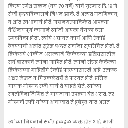
e
er
l
ts
s
e
किरण रमेश सब्बन (वय 70 वर्षे) यांचे गुरुवार दि. 19 मे
b
A
e
रोजी हृदयविकाराने निधन झाले. ते अत्यंत मनमिळावू
o
p
n
व शांत स्वभावाचे होते. महानगरपालिकेत आपल्या
o
p
g
वैशिष्टयपूर्ण कामाने त्यांनी आपला वेगळा ठसा
k
er
उमटविला होता. त्यांचे अद्यावत कार्य आणि रेकॉर्ड
ठेवण्याची अत्यंत सुरेख पध्दत सर्वांना सुपरिचित होती. ते
क्रिकेटचे शौकीन असल्याने क्रिकेटच्या इतिहासातील
सर्व बारकावे त्यांना माहित होते. त्यांनी संग्रह केलेल्या
क्रिकेटच्या माहितीचे रेकॉर्ड पाहण्यासारखे आहे. उत्कृष्ट
अक्षर लेखन व चित्रकलेतही ते पारंगत होते. प्रसिद्ध
गायक मोहंमद रफी यांचे ते चाहते होते. त्यांच्या
स्मृतीदिनानिमित्त ते गायनाचा उपक्रम घेत असत. तर
मोहंमदी रफी यांच्या आवाजात ते हुबेहुब गात असत.
त्यांच्या निधनाने सर्वत्र हळहळ व्यक्त होत आहे. माजी