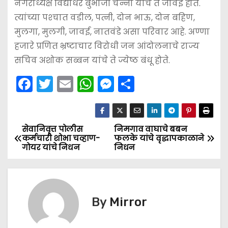
नगराध्यक्ष विद्याधर बुभाजी चन्ना यांचे ते जावई होते.
त्यांच्या पश्‍चात वडील, पत्नी, दोन भाऊ, दोन बहिण,
मुलगा, मुलगी, जावई, नातवंडे असा परिवार आहे. अण्णा
हजारे प्रणित भ्रष्टाचार विरोधी जन आंदोलनाचे राज्य
सचिव अशोक सब्बन यांचे ते ज्येष्ठ बंधू होते.
F
T
E
W
M
S
a
w
m
h
e
h
c
itt
ai
a
s
ar
e
er
l
ts
s
e
सेवानिवृत्त पोलीस
निमगाव वाघाचे बबन
P
कर्मचारी शोभा चव्हाण-
फलके यांचे वृद्धापकाळाने
b
A
e
गोयर यांचे निधन
निधन
o
o
p
n
s
o
p
g
k
er
t
By
Mirror
n