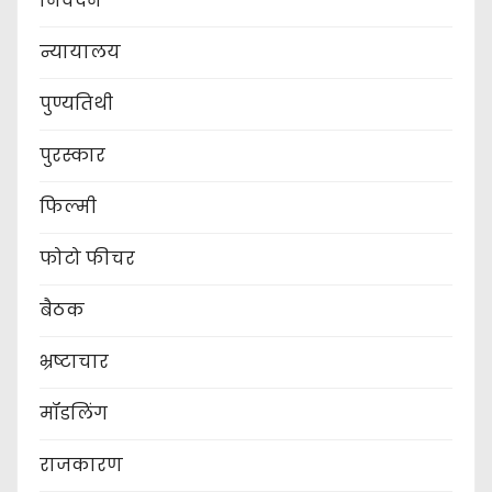
निवेदन
न्यायालय
पुण्यतिथी
पुरस्कार
फिल्मी
फोटो फीचर
बैठक
भ्रष्टाचार
मॉडलिंग
राजकारण