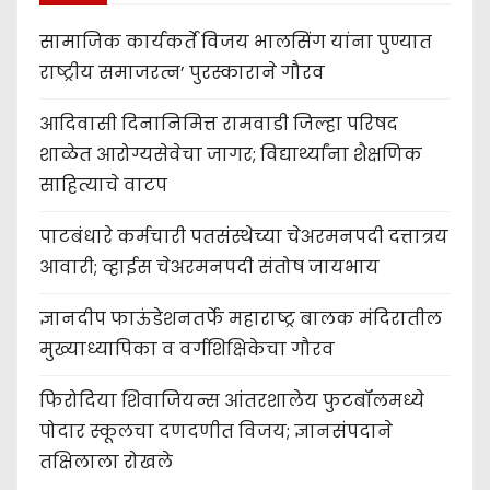
सामाजिक कार्यकर्ते विजय भालसिंग यांना पुण्यात
राष्ट्रीय समाजरत्न’ पुरस्काराने गौरव
आदिवासी दिनानिमित्त रामवाडी जिल्हा परिषद
शाळेत आरोग्यसेवेचा जागर; विद्यार्थ्यांना शैक्षणिक
साहित्याचे वाटप
पाटबंधारे कर्मचारी पतसंस्थेच्या चेअरमनपदी दत्तात्रय
आवारी; व्हाईस चेअरमनपदी संतोष जायभाय
ज्ञानदीप फाऊंडेशनतर्फे महाराष्ट्र बालक मंदिरातील
मुख्याध्यापिका व वर्गशिक्षिकेचा गौरव
फिरोदिया शिवाजियन्स आंतरशालेय फुटबॉलमध्ये
पोदार स्कूलचा दणदणीत विजय; ज्ञानसंपदाने
तक्षिलाला रोखले