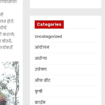
जाण्यासाठी
जी
लत होते.
Categories
दीचे
ी कराळे,
Uncategorized
 बोरुडे,
आंदोलन
्यकर्ते
आरोग्य
उपोषण
ऑफ बीट
कृषी
क्राईम