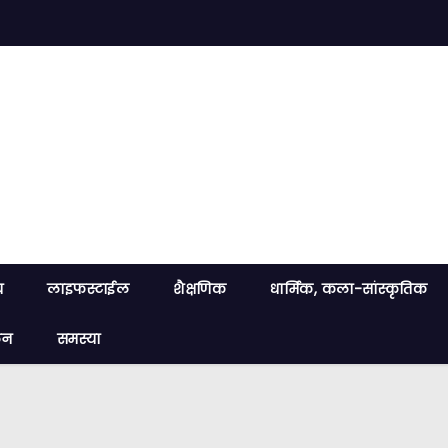
य
लाइफस्टाईल
शैक्षणिक
धार्मिक, कला-सांस्कृतिक
लन
समस्या