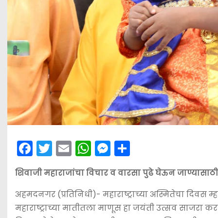
F
T
E
W
M
S
a
w
m
h
e
h
शिवाजी महाराजांचा विचार व वारसा पुढे घेऊन जाण्यासाठी
c
itt
ai
a
s
ar
e
er
l
ts
s
e
अहमदनगर (प्रतिनिधी)- महाराष्ट्राच्या अस्मितेचा दिवस म्
b
A
e
महाराष्ट्राच्या मातीतला माणूस हा जयंती उत्सव साजरा कर