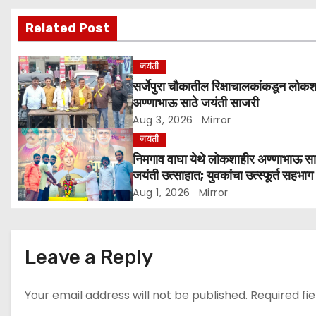
v
Related Post
i
g
जयंती
सर्जेपुरा चौकातील रिक्षाचालकांकडून लोक
a
अण्णाभाऊ साठे जयंती साजरी
Aug 3, 2026
Mirror
t
जयंती
i
निमगाव वाघा येथे लोकशाहीर अण्णाभाऊ सा
जयंती उत्साहात; युवकांचा उत्स्फूर्त सहभाग
o
Aug 1, 2026
Mirror
n
Leave a Reply
Your email address will not be published.
Required fi