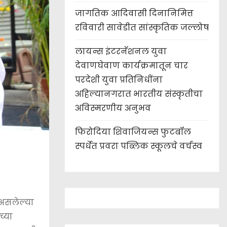
जागतिक आदिवासी दिनानिमित्त
रविवारी सावेडीत सांस्कृतिक जल्लोष
लायन्स इंटरनॅशनल युवा
देवाणघेवाण कार्यक्रमातून चार
परदेशी युवा प्रतिनिधींना
अहिल्यानगरात भारतीय संस्कृतीचा
अविस्मरणीय अनुभव
फिरोदिया शिवाजियन्स फुटबॉल
स्पर्धेत प्रवरा पब्लिक स्कूलचे वर्चस्व
 असलेल्या
च्या