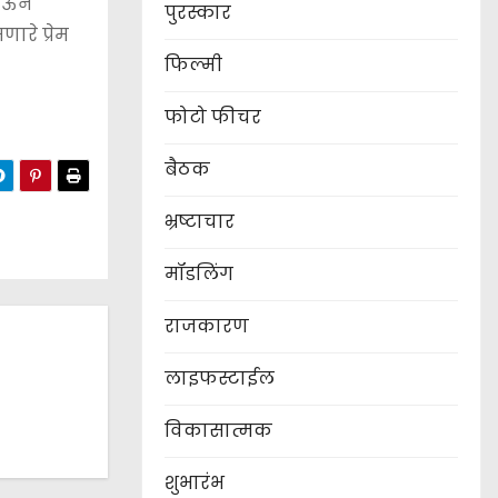
ठेऊन
पुरस्कार
ारे प्रेम
फिल्मी
फोटो फीचर
बैठक
भ्रष्टाचार
मॉडलिंग
राजकारण
लाइफस्टाईल
विकासात्मक
शुभारंभ