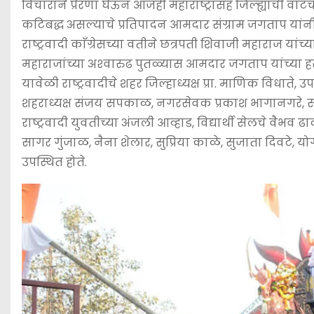
o
p
n
विचाराने प्रेरणा घेऊन आजही महाराष्ट्रासह जिल्ह्याची वाट
कटिबद्ध असल्याचे प्रतिपादन आमदार संग्राम जगताप यांनी
o
p
g
राष्ट्रवादी काँग्रेसच्या वतीने छत्रपती शिवाजी महाराज या
k
er
महाराजांच्या अश्‍वारुढ पुतळ्यास आमदार जगताप यांच्या ह
यावेळी राष्ट्रवादीचे शहर जिल्हाध्यक्ष प्रा. माणिक विधाते, 
शहराध्यक्ष संजय सपकाळ, नगरसेवक प्रकाश भागानगरे, साम
राष्ट्रवादी युवतीच्या अंजली आव्हाड, विद्यार्थी सेलचे वैभव
सागर गुंजाळ, नैना शेलार, सुप्रिया काळे, सुजाता दिवटे, 
उपस्थित होते.