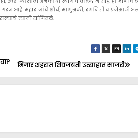
ाही, स्वराज्यासाठी अनेकांचा त्याग व बलिदान आहे. ही जाणीव 
ी गरज आहे. महाराजांचे शौर्य, माणुसकी, रणनिती व प्रजेसाठी असण
सल्याचे त्यांनी सांगितले.
ोता?
भिंगार शहरात शिवजयंती उत्साहात साजरी