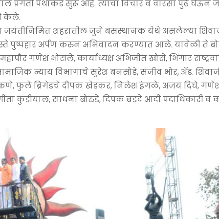
चाल प्रगती पथाकडे सुरू आहे. त्यांचा विचार व वारसा पुढे घेऊन 
 केले.
ंच्या जयंतीनिमित्त शहरातील जुने बसस्थानक येथे असलेल्या शिवा
स्ते पुष्पहार अर्पण करुन अभिवादन करण्यात आले. यावेळी ते बो
उपमहापौर गणेश भोसले, कार्याध्यक्ष अभिजीत खोसे, भिंगार राष्ट्रवा
ाजिक न्याय विभागाचे सुरेश बनसोडे, संजीव भोर, अ‍ॅड. शिवाज
 ढाकणे, फुले ब्रिगेडचे दीपक खेडकर, निलेश इंगळे, अजय दिघे, गणेश
योगीता कुडीयाल, साधना बोरुडे, दिपक बडदे आदी पदाधिकारी व कार