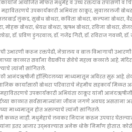
सहकार्याने आयोजित मोफत मधुमेह व उच्च रक्तदाब तपासणी व चि
ेळी महावितरणचे उपकार्यकारी अभियंता ठाकूर, सुवालालजी बोथर
कमलाबाई लुंकड, सुबोध बोथरा, कविता बोथरा, कल्पना बोथरा, व
, मोहक बोथरा, श्रेयश बोथरा, ऋषभ बोथरा, रविजा बोथरा, सेज
, डॉ. प्रविण डुंगरवाल, डॉ. गजेंद्र गिरी, डॉ. रविराज गवळी, डॉ
टलची उभारणी करून रक्तपेढी, नेत्रालय व बाल विभागाची उभारण
ा काळात सर्वांना वैद्यकीय सेवेचे महत्त्व कळाले आहे. मंदिराप
ाचे त्यांनी सांगितले.
ूंसाठी आनंदऋषीजी हॉस्पिटलच्या माध्यमातून अविरत सुरू आहे. शे
सामाजिक कार्यासाठी बोथरा परिवाराचे नेहमीच सहकार्य मिळत अ
केले. महावितरणचे उपकार्यकारी अभियंता ठाकूर यांनी आनंदऋषीज
हागाईच्या काळात सर्वसामान्यांना जीवन जगणे अवघड असताना अत
या माध्यमातून होत असल्याचे त्यांनी सांगितले.
सहजी कळत नाही. मधुमेहाचे लवकर निदान करुन उपचार घेतल्या
्यांना इतर आजार उद्भवल्यास अनेक धोके निर्माण होतात. कोर