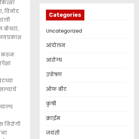
कित्सा
ा, विनोद
Categories
ैशाली
ल बोथरा,
Uncategorized
. जयप्रकाश
आंदोलन
ी करुन
आरोग्य
ेक्षा
उपोषण
वटच्या
ऑफ बीट
सल्याचे
ी
कृषी
्याल्प
क्राईम
स निरोगी
ोना
जयंती