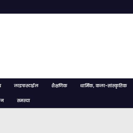
य
लाइफस्टाईल
शैक्षणिक
धार्मिक, कला-सांस्कृतिक
लन
समस्या