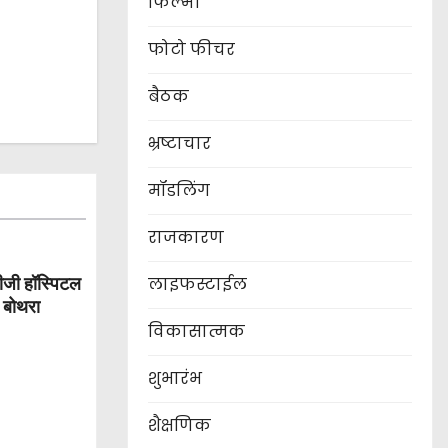
फिल्मी
फोटो फीचर
बैठक
भ्रष्टाचार
मॉडलिंग
राजकारण
ीजी हॉस्पिटल
लाइफस्टाईल
ज बोथरा
विकासात्मक
शुभारंभ
शैक्षणिक