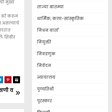
ची मुख्य
ताज्या बातम्या
ा बरे करुन
धार्मिक, कला-सांस्कृतिक
ात असल्याचे
्पदरात
निधन वार्ता
े. शिबीर
नियुक्ती
निवडणुक
निवेदन
न्यायालय
पुण्यतिथी
ासणी व
पुरस्कार