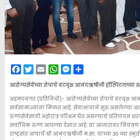
F
T
E
W
M
S
a
w
m
h
e
h
आरोग्यसेवेच्या रोपाचे वटवृक्ष आनंदऋषीजी हॉस्पिटलच्या 
c
itt
ai
a
s
ar
e
er
l
ts
s
e
अहमदनगर (प्रतिनिधी)- आरोग्यसेवेच्या रोपाचे वटवृक्ष आ
b
A
e
सर्वसामान्यांना मिळत आहे. सेवाभावाने सुरु असलेल्या आ
o
p
n
रुग्णसेवेसाठी अहोरात्र परिश्रम घेत असल्याचे प्रतिपादन श
सर्वाधिक रुग्ण आपल्या देशात आहे. या आजारावर नियंत्रण ठ
o
p
g
राष्ट्रसंत आचार्य श्री आनंदऋषीजी म.सा. यांच्या 30 व्या 
k
er