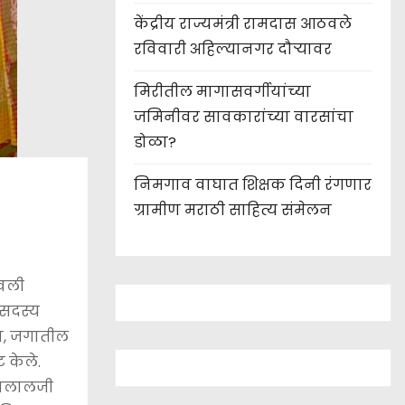
केंद्रीय राज्यमंत्री रामदास आठवले
रविवारी अहिल्यानगर दौऱ्यावर
मिरीतील मागासवर्गीयांच्या
जमिनीवर सावकारांच्या वारसांचा
डोळा?
निमगाव वाघात शिक्षक दिनी रंगणार
ग्रामीण मराठी साहित्य संमेलन
ावली
 सदस्य
सून, जगातील
 केले.
ुवालालजी