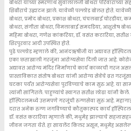
बोथरा यांच्या स्मरणार्थ सुवालालजी बोथरा परिवाराच्या 
शिबीराचे उद्घाटन झाले. यावेळी पल्लोड बोलत होते. याव
बोथरा, प्रमोद बोथरा, प्रकाश बोथरा, चंचलबाई चोरडीया, 
बोथरा, संगीता बोथरा, विमलाबाई समदडिया, आशुतोष बोथरा
महिमा बोथरा, गणेश कांकरिया, डॉ. वसंत कटारिया, सतीश लोढा
शिरपुरवार आदी उपस्थित होते.
पुढे पल्लोड म्हणाले की, आनंदऋषीजी या अद्यावत हॉस्पि
एका छताखाली गरजूंना आरोग्यसेवा दिली जात आहे. कोरोनाच्य
अद्यावत आरोग्य मंदिर निर्माणाचे कार्य काळाची गरज असल्य
प्रास्ताविकात संतोष बोथरा यांनी आरोग्य सेवेचे व्रत गरज
घटका पर्यंत आरोग्यसेवा पुरविण्याचे काम सुरु आहे. या 
त्यांनी सांगितले. पाहुण्यांचे स्वागत सतीश लोढा यांनी 
हॉस्पिटलमध्ये उत्तमपणे गरजूंची रुग्णसेवा सुरु आहे. म
दरात अनेक रुग्ण जगविण्याचे कौतुकास्पद कार्य हॉस्पिटलच्
डॉ. वसंत कटारिया म्हणाले की, मधुमेह झाल्याचे सहजा
जीवन जगता येते. हा सायलेंट किलर असून, मधुमेह असलेल