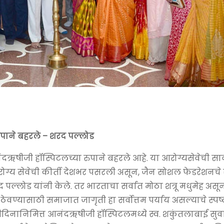
रुपाने बहरले – शरद पल्लोड
नंदऋषीजी हॉस्पिटलच्या रुपाने बहरले आहे. या आरोग्यसेवेची स
रोग्य सेवेची कीर्ती देशभर पसरली असून, जैन सोशल फेडरेशनचे
रद पल्लोड यांनी केले. तर भारताचा सर्वात मोठा शत्रू मधुमेह अ
ेवण्यासाठी समाजात जागृती हा सर्वोत्तम पर्याय असल्याचे स्पष्ट
स्मृतीदिनानिमित्त आनंदऋषीजी हॉस्पिटलमध्ये स्व. शकुंतलाबाई स