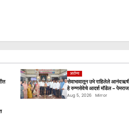
आरोग्य
रीत
सेवाभावातून उभे राहिलेले आनंदऋष
हे रुग्णसेवेचे आदर्श मॉडेल – पेमरा
Aug 5, 2026
Mirror
त