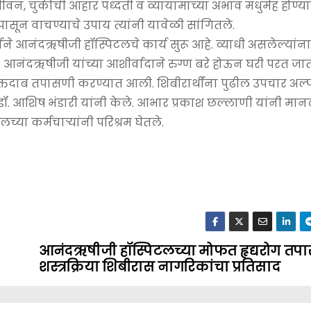
न, चुकीची आहार पध्दती व व्यायामाच्या अभाव मधुमेह होण्या
ापासून वाचण्याचे उपाय त्यांनी यावेळी सांगितले.
ाने आनंदऋषीजी हॉस्पिटलचे कार्य सुरू आहे. व्याधी असलेल्यांन
प.पू. आनंदऋषीजी यांच्या आशीर्वादाने रुग्ण बरे होऊन घरी परत ज
्च रक्तदाब तपासणी करण्यात आली. शिबीरार्थींना पुढील उपचार अल
डॉ. आशिष भंडारी यांनी केले. आभार प्रकाश छल्लाणी यांनी मानल
ा कर्मचार्‍यांनी परिश्रम घेतले.
आनंदऋषीजी हॉस्पिटलच्या मोफत हृद्यरोग तप
शस्त्रक्रिया शिबीरास नागरिकांचा प्रतिसाद