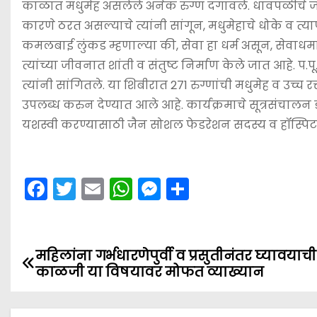
काळात मधुमेह असलेले अनेक रुग्ण दगावले. धावपळीचे जीव
कारणे ठरत असल्याचे त्यांनी सांगून, मधुमेहाचे धोके व त्य
कमलबाई लुंकड म्हणाल्या की, सेवा हा धर्म असून, सेवाधर्म
त्यांच्या जीवनात शांती व संतुष्ट निर्माण केले जात आहे. 
त्यांनी सांगितले. या शिबीरात 271 रुग्णांची मधुमेह व उच
उपलब्ध करुन देण्यात आले आहे. कार्यक्रमाचे सूत्रसंचालन 
यशस्वी करण्यासाठी जैन सोशल फेडरेशन सदस्य व हॉस्पिटलच्य
F
T
E
W
M
S
a
w
m
h
e
h
c
itt
ai
a
s
ar
e
er
l
ts
s
e
महिलांना गर्भधारणेपुर्वी व प्रसुतीनंतर घ्यावयाची
P
काळजी या विषयावर मोफत व्याख्यान
b
A
e
o
o
p
n