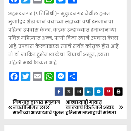
a
w
m
h
e
h
अहमदनगर (प्रतिनिधी)- मुकुंदनगर येथील हसन
c
itt
ai
a
s
ar
मुजाहिद शेख याने वयाच्या सहाव्या वर्षी रमजानचा
e
er
l
ts
s
e
पहिला उपवास केला. कडक उन्हाळ्यात रमाजानच्या
b
A
e
पवित्र महिन्यात अन्न, पाणी विना त्याने उपवास केला
o
p
n
आहे. उपवास केल्याबद्दल त्याचे सर्वत्र कौतुक होत आहे.
o
p
g
तो डॉ. जाकिर हुसेन शाळेचा विद्यार्थी असून, इयत्ता
k
er
पहिली मध्ये शिकत आहे.
F
T
E
W
M
S
a
w
m
h
e
h
c
itt
ai
a
s
ar
e
er
l
ts
s
e
निमगाव वाघात हनुमान
आव्हाडवाडी गावात
P
जयंतीनिमित्त लाल
काल्याचे किर्तनाने अखंड
b
A
e
मातीच्या आखाड्याचे पूजन
हरिनाम सप्ताहाची सांगता
o
o
p
n
s