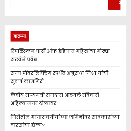
Searc
बातम्या
रिपब्लिकन पार्टी ऑफ इंडियात महिलांचा मोठ्या
संख्येने प्रवेश
राज्य पॉवरलिफ्टिंग स्पर्धेत अनुराधा मिश्रा यांची
सुवर्ण कामगिरी
केंद्रीय राज्यमंत्री रामदास आठवले रविवारी
अहिल्यानगर दौऱ्यावर
मिरीतील मागासवर्गीयांच्या जमिनीवर सावकारांच्या
वारसांचा डोळा?