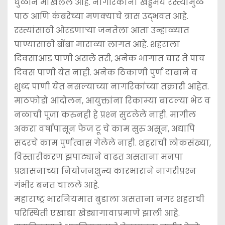
धुळीने माखलेले आहे. नागरिकांना खड्डेमय रस्त्यांमुळे
पाठ आणि कंबरेच्या मणक्याचे त्रास उद्भवत आहे.
रस्त्यांसाठी ओरडणार्‍या जनतेला आता उन्हाळ्यात
पाण्यासाठी बोंबा माराव्या लागत आहे. शहराला
दिवसाआड पाणी असले तरी, अनेक भागात चार ते पाच
दिवस पाणी येत नाही. अनेक ठिकाणी पुर्ण दाबाने व
शुध्द पाणी येत नसल्याच्या नागरिकांच्या तक्रारी आहेत.
माठफोडो आंदोलन, आयुक्तांना रिकाम्या बाटल्या भेट व
नळाची पूजा करुनही हे प्रश्‍न सुटलेले नाही. मागील
अकरा वर्षापासून फेज टू चे काम सुरु असून, अद्यापि
सदरचे काम पुर्णत्वास गेलेले नाही. शहराची लोकसंख्या,
विस्तारीकरण झपाट्याने वाढत असताना मनपा
प्रशासनाच्या नियोजनशुन्य कारभाराने नागरीप्रश्‍न
गंभीर बनत चालले आहे.
महाराष्ट्र भारनियमात बुडाला असताना नगर शहराची
परिस्थिती एखाद्या खेड्यागावाप्रमाणे झाली आहे.