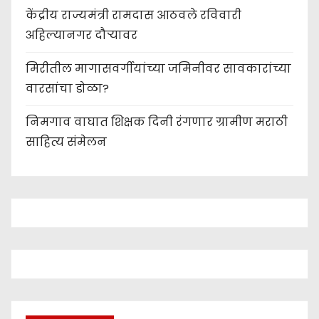
केंद्रीय राज्यमंत्री रामदास आठवले रविवारी
अहिल्यानगर दौऱ्यावर
मिरीतील मागासवर्गीयांच्या जमिनीवर सावकारांच्या
वारसांचा डोळा?
निमगाव वाघात शिक्षक दिनी रंगणार ग्रामीण मराठी
साहित्य संमेलन