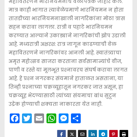
महावितरणने भारनियमनाचे वेळापत्रक जाहीर केले.
मात्र काही भागात त्यावेळेप्रमाणे भारनियमन न होता
तातडीच्या भारनियमनाखाली नागरिकांना मोठा त्रास
सहन करावा लागला. रात्री व पहाटे भारनियमन
करण्यात आल्याने उकाड्याने नागरिकांची झोप उडाली
आहे. मध्यरात्री अक्षरश: रात्र जागून काढण्याची वेळ
महावितरणने नागरिकांवर आनली आहे. स्वातंत्र्याचा
अमृत महोत्सव साजरा करताना सर्वसामान्यांचे वीज,
पाणी व रस्ते या मूलभूत प्रश्‍नावरच संघर्ष करावा लागत
आहे. हे प्रश्‍न नगरकर संयमाने हाताळत असताना, या
तिन्ही प्रश्‍नाच्या चक्रव्यूहातून नगरकर जात असून, हा
चक्रव्यूह भेदण्यासाठी त्यांच्या संयमाचा बांध सुटून
उद्रेक होण्याची शक्यता नाकारता येत नाही.
F
T
E
W
M
S
a
w
m
h
e
h