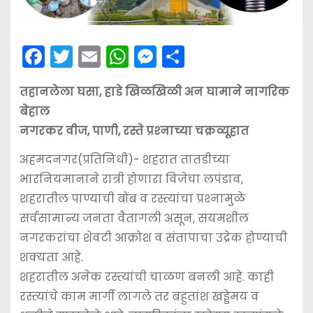
F
T
E
W
M
S
a
w
m
h
e
h
तहानलेला घसा, हाडे खिळखिळी अन घामाने नागरिक
c
itt
ai
a
s
ar
बेहाल
e
er
l
ts
s
e
नगरकर वीज, पाणी, रस्ते प्रश्‍नाच्या चक्रव्यूहात
b
A
e
अहमदनगर(प्रतिनिधी)- शहरात तातडीच्या
o
p
n
भारनियमानाने रात्री होणारा विजेचा लपंडाव,
o
p
g
शहरातील पाण्याची बोंब व रस्त्यांचा प्रश्‍नामुळे
k
er
सर्वसामान्य जनता वैतागली असून, संयमशील
नगरकरांचा शेवटी आक्रोश व संतापाचा उद्रेक होण्याची
शक्यता आहे.
शहरातील अनेक रस्त्यांची चाळण बनली आहे. काही
रस्त्यांचे काम मार्गी लागले तर बहुतांश खड्डेमय व