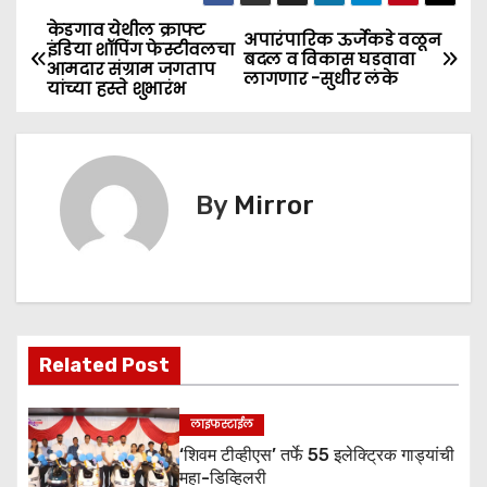
c
itt
ai
a
s
ar
e
er
l
ts
s
e
केडगाव येथील क्राफ्ट
P
अपारंपारिक ऊर्जेकडे वळून
इंडिया शॉपिंग फेस्टीवलचा
बदल व विकास घडवावा
b
A
e
आमदार संग्राम जगताप
o
लागणार -सुधीर लंके
यांच्या हस्ते शुभारंभ
o
p
n
s
o
p
g
k
er
t
By
Mirror
n
a
v
i
Related Post
g
लाइफस्टाईल
a
‘शिवम टीव्हीएस’ तर्फे 55 इलेक्ट्रिक गाड्यांची
महा-डिव्हिलरी