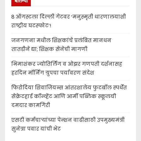
बातम्या
8 ऑगस्टला दिल्ली गेटवर ‘मनुस्मृती धारणालयाशी
राष्ट्रीय घटस्फोट’!
जनगणना मधील शिक्षकांचे प्रलंबित मानधन
तातडीने द्या; शिक्षक सेनेची मागणी
भिमाशंकर ज्योतिर्लिंग व ओझर गणपती दर्शनासह
हरदिन मॉर्निंग ग्रुपचा पर्यावरण संदेश
फिरोदिया शिवाजियन्स आंतरशालेय फुटबॉल स्पर्धेत
सेक्रेटहार्ड कॉन्व्हेंट आणि आर्मी पब्लिक स्कूलची
दमदार कामगिरी
एसटी कर्मचाऱ्यांच्या पेन्शन वाढीसाठी उपमुख्यमंत्री
सुनेत्रा पवार यांची भेट