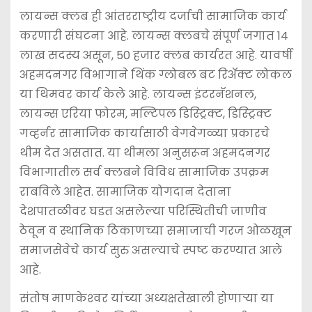
लायन्स क्लब ही आंतरराष्ट्रीय दर्जाची सामाजिक कार्य
करणारी संघटना आहे. लायन्स क्लबचे संपूर्ण जगात 14
लाख सदस्य असून, 50 हजार क्लब कार्यरत आहे. यावर्षी
अहमदनगर विभागाने थिंक ग्लोबल बट रिअ‍ॅक्ट लोकल
या थिमवर कार्य केले आहे. लायन्स इंटरनॅशनल,
लायन्स एरिया फोरम, मल्टिपल डिस्ट्रिक्ट, डिस्ट्रिक्ट
गव्हर्नर सामाजिक कार्यासाठी वेगवेगळ्या प्रकारचे
थीम देत असतात. या थीमला अनुसरून अहमदनगर
विभागातील सर्व क्लबने विविध सामाजिक उपक्रम
राबविले आहेत. सामाजिक योगदान देताना
देशपातळीवर घडत असलेल्या परिस्थितीची जाणीव
ठेवून व स्थानिक ठिकाणच्या समाजाची गरज ओळखून
समाजसेवेचे कार्य सुरु असल्याचे स्पष्ट करण्यात आले
आहे.
संतोष माणकेश्‍वर यांच्या अध्यक्षतेखाली होणार्‍या या