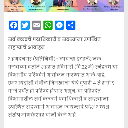
F
T
E
W
M
S
a
w
m
h
e
h
सर्व क्लबचे पदाधिकारी व सदस्यांना उपस्थित
c
itt
ai
a
s
ar
राहण्याचे आवाहन
e
er
l
ts
s
e
b
A
e
अहमदनगर (प्रतिनिधी)- लायन्स इंटरनॅशनल
क्लबच्या वतीने शहरात रविवारी (दि.22 मे) स्नेहबंध या
o
p
n
विभागीय परिषदेचे आयोजन करण्यात आले आहे.
o
p
g
एमआयडीसी येथील जिमखाना येथे दुपारी 4 ते रात्री 9
k
er
वाजे पर्यंत ही परिषद होणार असून, या परिषदेत
विभागातील सर्व क्लबचे पदाधिकारी व सदस्यांना
उपस्थित राहण्याचे आवाहन लायन्सचे प्रदेश अध्यक्ष
संतोष माणकेश्‍वर यांनी केले आहे.