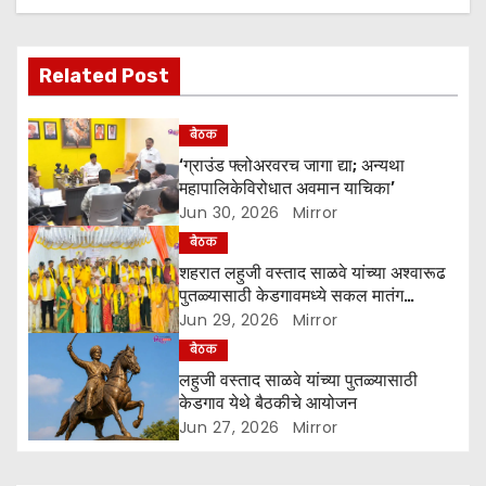
a
v
Related Post
i
g
बैठक
‘ग्राउंड फ्लोअरवरच जागा द्या; अन्यथा
a
महापालिकेविरोधात अवमान याचिका’
Jun 30, 2026
Mirror
t
बैठक
i
शहरात लहुजी वस्ताद साळवे यांच्या अश्‍वारूढ
पुतळ्यासाठी केडगावमध्ये सकल मातंग
o
समाजाची एकजुट
Jun 29, 2026
Mirror
बैठक
n
लहुजी वस्ताद साळवे यांच्या पुतळ्यासाठी
केडगाव येथे बैठकीचे आयोजन
Jun 27, 2026
Mirror