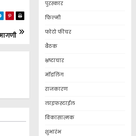
पुरस्कार
फिल्मी
फोटो फीचर
 मागणी
बैठक
भ्रष्टाचार
मॉडलिंग
राजकारण
लाइफस्टाईल
विकासात्मक
शुभारंभ