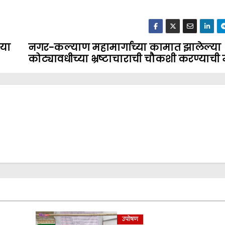
लया
नगर-कल्याण महामार्गाच्या कामात झालेल्या
कोट्यावधीच्या भ्रष्टाचाराची चौकशी करण्याची
उपोषण