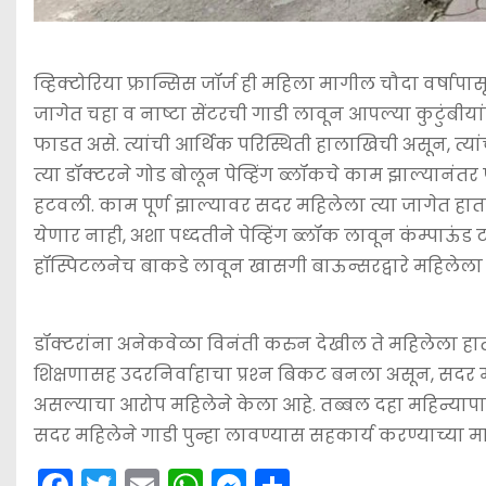
व्हिक्टोरिया फ्रान्सिस जॉर्ज ही महिला मागील चौदा वर्
जागेत चहा व नाष्टा सेंटरची गाडी लावून आपल्या कुटुंबी
फाडत असे. त्यांची आर्थिक परिस्थिती हालाखिची असून, त्यां
त्या डॉक्टरने गोड बोलून पेव्हिंग ब्लॉकचे काम झाल्यानंत
हटवली. काम पूर्ण झाल्यावर सदर महिलेला त्या जागेत ह
येणार नाही, अशा पध्दतीने पेव्हिंग ब्लॉक लावून कंम्पाऊं
हॉस्पिटलनेच बाकडे लावून खासगी बाऊन्सरद्वारे महिलेला स
डॉक्टरांना अनेकवेळा विनंती करुन देखील ते महिलेला हात
शिक्षणासह उदरनिर्वाहाचा प्रश्‍न बिकट बनला असून, सदर
असल्याचा आरोप महिलेने केला आहे. तब्बल दहा महिन्यापा
सदर महिलेने गाडी पुन्हा लावण्यास सहकार्य करण्याच्या
F
T
E
W
M
S