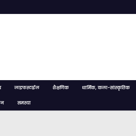
य
लाइफस्टाईल
शैक्षणिक
धार्मिक, कला-सांस्कृतिक
लन
समस्या