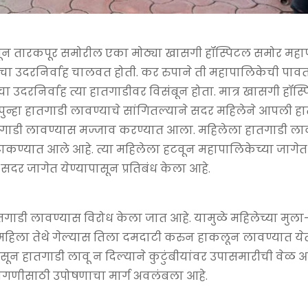
षापासून तारकपूर समोरील एका मोठ्या खासगी हॉस्पिटल समोर महा
यांचा उदरनिर्वाह चालवत होती. कर रुपाने ती महापालिकेची पाव
चा उदरनिर्वाह त्या हातगाडीवर विसंबून होता. मात्र खासगी हॉस्
र पुन्हा हातगाडी लावण्याचे सांगितल्याने सदर महिलेने आपली ह
ातगाडी लावण्यास मज्जाव करण्यात आला. महिलेला हातगाडी ला
ड टाकण्यात आले आहे. त्या महिलेला हटवून महापालिकेच्या जागेत 
दर जागेत येण्यापासून प्रतिबंध केला आहे.
गाडी लावण्यास विरोध केला जात आहे. यामुळे महिलेच्या मुला
 महिला तेथे गेल्यास तिला दमदाटी करुन हाकलून लावण्यात ये
सून हातगाडी लावू न दिल्याने कुटुंबीयांवर उपासमारीची वेळ 
 मागणीसाठी उपोषणाचा मार्ग अवलंबला आहे.