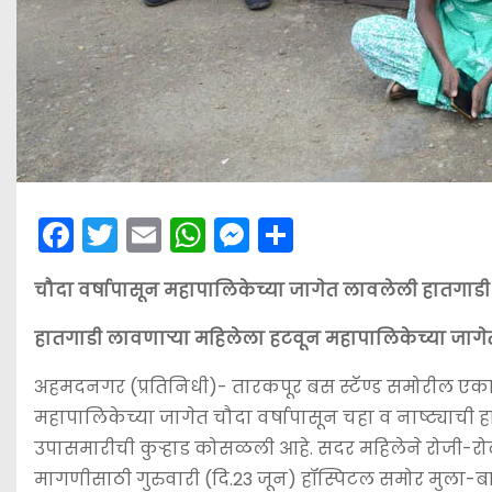
F
T
E
W
M
S
a
w
m
h
e
h
चौदा वर्षापासून महापालिकेच्या जागेत लावलेली हातगाडी प
c
itt
ai
a
s
ar
e
er
l
ts
s
e
हातगाडी लावणार्‍या महिलेला हटवून महापालिकेच्या जागे
b
A
e
अहमदनगर (प्रतिनिधी)- तारकपूर बस स्टॅण्ड समोरील एका मो
o
p
n
महापालिकेच्या जागेत चौदा वर्षापासून चहा व नाष्ट्याची ह
o
p
g
उपासमारीची कुर्‍हाड कोसळली आहे. सदर महिलेने रोजी-रोट
k
er
मागणीसाठी गुरुवारी (दि.23 जून) हॉस्पिटल समोर मुला-ब