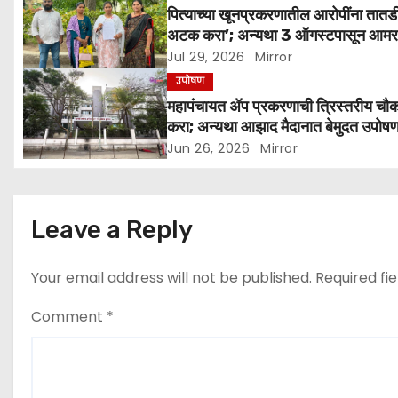
पित्याच्या खूनप्रकरणातील आरोपींना तातडी
a
अटक करा’; अन्यथा 3 ऑगस्टपासून आम
उपोषणाचा इशारा
Jul 29, 2026
Mirror
t
उपोषण
i
महापंचायत ॲप प्रकरणाची त्रिस्तरीय चौ
करा; अन्यथा आझाद मैदानात बेमुदत उपोष
o
Jun 26, 2026
Mirror
n
Leave a Reply
Your email address will not be published.
Required fi
Comment
*