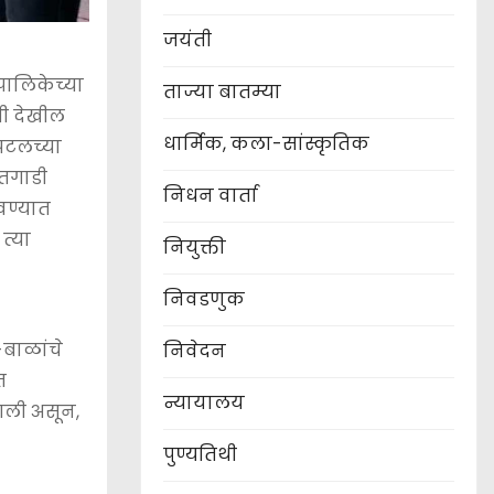
जयंती
पालिकेच्या
ताज्या बातम्या
ती देखील
धार्मिक, कला-सांस्कृतिक
पिटलच्या
ातगाडी
निधन वार्ता
वण्यात
त्या
नियुक्ती
निवडणुक
-बाळांचे
निवेदन
त
न्यायालय
आली असून,
पुण्यतिथी