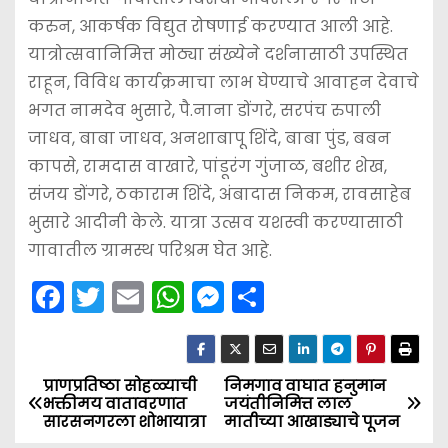
करुन, आकर्षक विद्युत रोषणाई करण्यात आली आहे.
यात्रोत्सवानिमित्त मोठ्या संख्येने दर्शनासाठी उपस्थित
राहून, विविध कार्यक्रमाचा लाभ घेण्याचे आवाहन देवाचे
भगत नामदेव भुसारे, पै.नाना डोंगरे, सरपंच रुपाली
जाधव, बाबा जाधव, अनशाबापू शिंदे, बाबा पुंड, बबन
कापसे, रामदास वाखारे, पांडूरंग गुंजाळ, बशीर शेख,
संजय डोंगरे, ठकाराम शिंदे, अंबादास निकम, रावसाहेब
भुसारे आदीनी केले. यात्रा उत्सव यशस्वी करण्यासाठी
गावातील ग्रामस्थ परिश्रम घेत आहे.
F
T
E
W
M
S
a
w
m
h
e
h
c
itt
ai
a
s
ar
e
er
l
ts
s
e
प्राणप्रतिष्ठा सोहळ्याची
निमगाव वाघात हनुमान
P
भक्तीमय वातावरणात
जयंतीनिमित्त लाल
b
A
e
सारसनगरला शोभायात्रा
मातीच्या आखाड्याचे पूजन
o