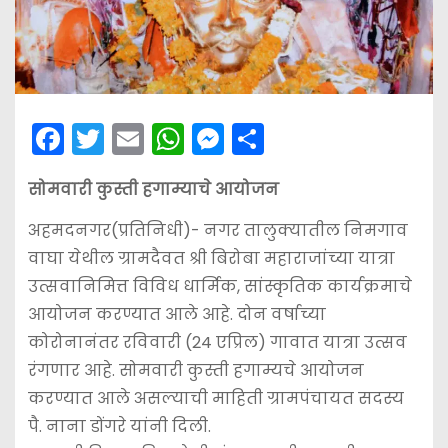
F
T
E
W
M
S
a
w
m
h
e
h
सोमवारी कुस्ती हगाम्याचे आयोजन
c
itt
ai
a
s
ar
e
er
l
ts
s
e
अहमदनगर(प्रतिनिधी)- नगर तालुक्यातील निमगाव
b
A
e
वाघा येथील ग्रामदैवत श्री बिरोबा महाराजांच्या यात्रा
उत्सवानिमित्त विविध धार्मिक, सांस्कृतिक कार्यक्रमाचे
o
p
n
आयोजन करण्यात आले आहे. दोन वर्षाच्या
o
p
g
कोरोनानंतर रविवारी (24 एप्रिल) गावात यात्रा उत्सव
k
er
रंगणार आहे. सोमवारी कुस्ती हगाम्यचे आयोजन
करण्यात आले असल्याची माहिती ग्रामपंचायत सदस्य
पै. नाना डोंगरे यांनी दिली.