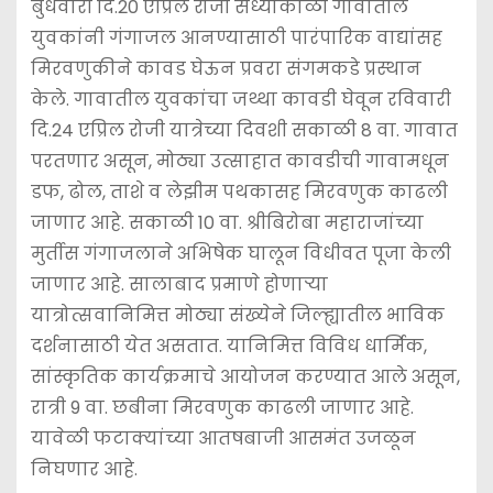
बुधवारी दि.20 एप्रिल रोजी संध्याकाळी गावातील
युवकांनी गंगाजल आनण्यासाठी पारंपारिक वाद्यांसह
मिरवणुकीने कावड घेऊन प्रवरा संगमकडे प्रस्थान
केले. गावातील युवकांचा जथ्था कावडी घेवून रविवारी
दि.24 एप्रिल रोजी यात्रेच्या दिवशी सकाळी 8 वा. गावात
परतणार असून, मोठ्या उत्साहात कावडीची गावामधून
डफ, ढोल, ताशे व लेझीम पथकासह मिरवणुक काढली
जाणार आहे. सकाळी 10 वा. श्रीबिरोबा महाराजांच्या
मुर्तीस गंगाजलाने अभिषेक घालून विधीवत पूजा केली
जाणार आहे. सालाबाद प्रमाणे होणार्‍या
यात्रोत्सवानिमित्त मोठ्या संख्येने जिल्ह्यातील भाविक
दर्शनासाठी येत असतात. यानिमित्त विविध धार्मिक,
सांस्कृतिक कार्यक्रमाचे आयोजन करण्यात आले असून,
रात्री 9 वा. छबीना मिरवणुक काढली जाणार आहे.
यावेळी फटाक्यांच्या आतषबाजी आसमंत उजळून
निघणार आहे.