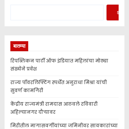
Searc
बातम्या
रिपब्लिकन पार्टी ऑफ इंडियात महिलांचा मोठ्या
संख्येने प्रवेश
राज्य पॉवरलिफ्टिंग स्पर्धेत अनुराधा मिश्रा यांची
सुवर्ण कामगिरी
केंद्रीय राज्यमंत्री रामदास आठवले रविवारी
अहिल्यानगर दौऱ्यावर
मिरीतील मागासवर्गीयांच्या जमिनीवर सावकारांच्या