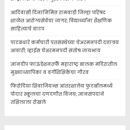
आदिवासी दिनानिमित्त रामवाडी जिल्हा परिषद
शाळेत आरोग्यसेवेचा जागर; विद्यार्थ्यांना शैक्षणिक
साहित्याचे वाटप
पाटबंधारे कर्मचारी पतसंस्थेच्या चेअरमनपदी दत्तात्रय
आवारी; व्हाईस चेअरमनपदी संतोष जायभाय
ज्ञानदीप फाऊंडेशनतर्फे महाराष्ट्र बालक मंदिरातील
मुख्याध्यापिका व वर्गशिक्षिकेचा गौरव
फिरोदिया शिवाजियन्स आंतरशालेय फुटबॉलमध्ये
पोदार स्कूलचा दणदणीत विजय; ज्ञानसंपदाने
तक्षिलाला रोखले