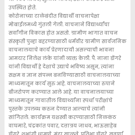
उपस्थित होते.
कोरोनाच्या टाळेबंदीत विद्यार्थी वाचनापेक्षा
मोबाईलमध्ये गुंतली गेली. वाचनाने विद्यार्थ्यांचा
सर्वांगीन विकास होत असतो. ग्रामीण भागात वाचन
संस्कृती पुन्हा बहरण्यासाठी धर्मवीर ग्रामीण सार्वजनिक
वाचनालयाचे कार्य प्रेरणादायी असल्याची भावना
आमदार निलेश लंके यांनी व्यक्त केली. पै. नाना डोंगरे
यांनी विद्यार्थी हे देशाचे उद्याचे भविष्य असून, त्यांना
सक्षम व ज्ञान संपन्न बनविण्यासाठी वाचनालयाच्या
माध्यमातून कार्य सुरु आहे. वाचनालयाच्या रुपाने
बीजरोपण करण्यात आले आहे. या वाचनालयाच्या
माध्यमातून गावातील विद्यार्थ्यांना स्पर्धा परीक्षांचे
पुस्तके उपलब्ध करुन देण्यात आल्याचे त्यांनी
सांगितले. कार्यक्रम यशस्वी करण्यासाठी निळकंठ
वाघमारे, चंद्रकांत पवार, दत्तात्रय जाधव, भाऊसाहेब
डोंगरे, शुभांगी धामणे, मंदा साळवे, प्रतिभा डोंगरे, सुवर्णा