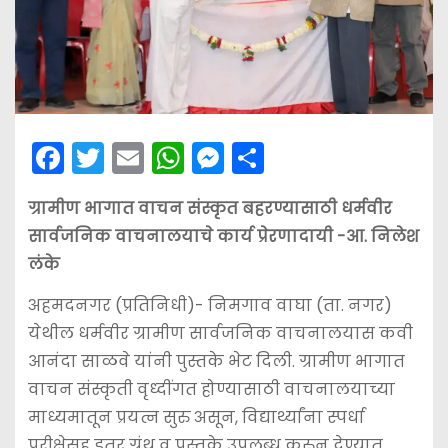
F
T
E
W
M
S
a
w
m
h
e
h
ग्रामीण भागात वाचन संस्कृत बहरण्यासाठी धर्मवीर
c
itt
ai
a
s
ar
सार्वजनिक वाचनालयाचे कार्य प्रेरणादायी -आ. निलेश
e
er
l
ts
s
e
लंके
b
A
e
अहमदनगर (प्रतिनिधी)- निमगाव वाघा (ता. नगर)
o
p
n
येथील धर्मवीर ग्रामीण सार्वजनिक वाचनालयास कवी
o
p
g
आनंदा साळवे यांनी पुस्तके भेट दिली. ग्रामीण भागात
k
er
वाचन संस्कृती वृध्दींगत होण्यासाठी वाचनालयाच्या
माध्यमातून प्रयत्न सुरु असून, विद्यार्थ्यांना स्पर्धा
परीक्षेसह इतर ग्रंथ व पुस्तके उपलब्ध करुन देण्यात