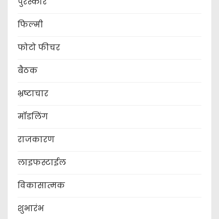
पुरस्कार
फिल्मी
फोटो फीचर
बैठक
भ्रष्टाचार
मॉडलिंग
राजकारण
लाइफस्टाईल
विकासात्मक
शुभारंभ