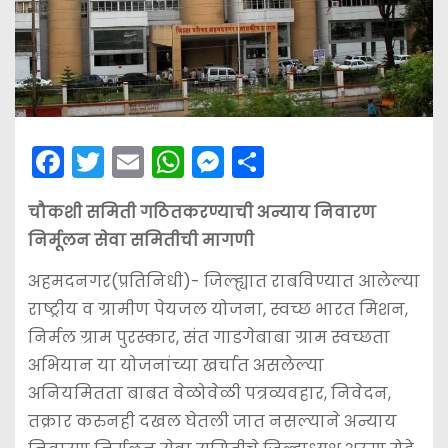
F
T
E
W
M
S
a
w
m
h
e
h
चौकशी समिती गठितकरण्याची अन्याय निवारण
c
itt
ai
a
s
ar
निर्मूलन सेवा समितीची मागणी
e
er
l
ts
s
e
b
A
e
अहमदनगर(प्रतिनिधी)- जिल्ह्यात राबविण्यात आलेल्या
राष्ट्रीय व ग्रामीण पेयजल योजना, स्वच्छ भारत मिशन,
o
p
n
निर्मल ग्राम पुरस्कार, संत गाडगेबाबा ग्राम स्वच्छता
o
p
g
अभियान या योजनांच्या खर्चात असलेल्या
k
er
अनियमितता बाबत वेळोवेळी पत्रव्यवहार, निवेदन,
तक्रार करुनही दखल घेतली जात नसल्याने अन्याय