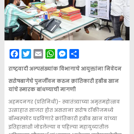
F
T
E
W
M
S
a
w
m
h
e
h
राष्ट्रवादी अल्पसंख्यांक विभागाचे आयुक्तांना निवेदन
c
itt
ai
a
s
ar
e
er
l
ts
s
e
सरोषबागेचे पुनर्जीवन करुन क्रांतिकारी हबीब खान
b
A
e
यांचे स्मारक बांधण्याची मागणी
o
p
n
अहमदनगर (प्रतिनिधी)- स्वातंत्र्याच्या अमृतमहोत्सव
o
p
g
उत्साहात साजरा होत असताना सरोष टॉकीजमध्ये
k
er
बॉम्बस्फोट घडविणारे क्रांतिकारी हबीब खान यांच्या
इतिहासाशी जोडलेल्या व पहिल्या महायुध्दातील