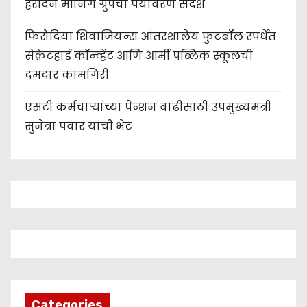
हरदिन मॉर्निंग ग्रुपचा पर्यावरण संदेश
फिरोदिया शिवाजियन्स आंतरशालेय फुटबॉल स्पर्धेत
सेक्रेटहार्ड कॉन्व्हेंट आणि आर्मी पब्लिक स्कूलची
दमदार कामगिरी
एसटी कर्मचाऱ्यांच्या पेन्शन वाढीसाठी उपमुख्यमंत्री
सुनेत्रा पवार यांची भेट
Categories