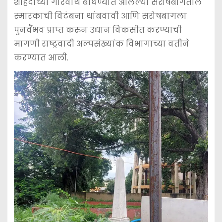
शहिदाच्या गौरवार्थ बांधण्यात आलेल्या सरोषबागेतील
स्मारकाची विटंबना थांबवावी आणि सरोषबागला
पुनर्वैभव प्राप्त करुन उद्यान विकसीत करण्याची
मागणी राष्ट्रवादी अल्पसंख्यांक विभागाच्या वतीने
करण्यात आली.