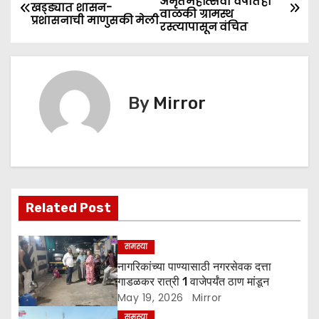
अमृतमहोत्सवी वर्षातही
खड्ड्यात शासन-
b
A
e
वाळकी ग्रामस्थ
o
प्रशासनाची माणुसकी मेली
रस्त्यापासून वंचित
o
p
n
s
o
p
g
k
er
t
By
Mirror
n
a
v
i
Related Post
g
समस्या
a
नागरिकांच्या पाण्यासाठी नगरसेवक दत्ता
गाडळकर रात्री 1 वाजेपर्यंत ठाण मांडून
t
May 19, 2026
Mirror
समस्या