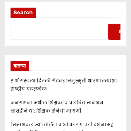
Search
Searc
बातम्या
8 ऑगस्टला दिल्ली गेटवर ‘मनुस्मृती धारणालयाशी
राष्ट्रीय घटस्फोट’!
जनगणना मधील शिक्षकांचे प्रलंबित मानधन
तातडीने द्या; शिक्षक सेनेची मागणी
भिमाशंकर ज्योतिर्लिंग व ओझर गणपती दर्शनासह