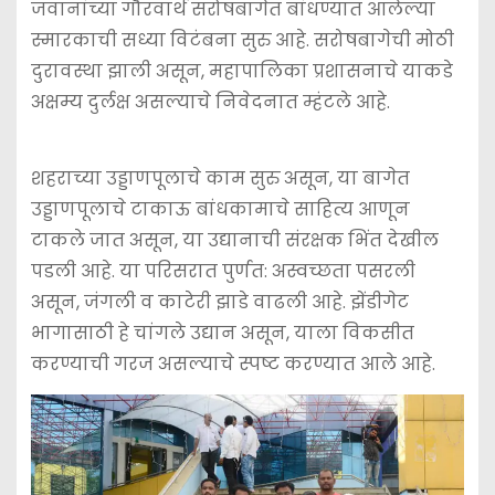
जवानांच्या गौरवार्थ सरोषबागेत बांधण्यात आलेल्या
स्मारकाची सध्या विटंबना सुरु आहे. सरोषबागेची मोठी
दुरावस्था झाली असून, महापालिका प्रशासनाचे याकडे
अक्षम्य दुर्लक्ष असल्याचे निवेदनात म्हंटले आहे.
शहराच्या उड्डाणपूलाचे काम सुरु असून, या बागेत
उड्डाणपूलाचे टाकाऊ बांधकामाचे साहित्य आणून
टाकले जात असून, या उद्यानाची संरक्षक भिंत देखील
पडली आहे. या परिसरात पुर्णत: अस्वच्छता पसरली
असून, जंगली व काटेरी झाडे वाढली आहे. झेंडीगेट
भागासाठी हे चांगले उद्यान असून, याला विकसीत
करण्याची गरज असल्याचे स्पष्ट करण्यात आले आहे.