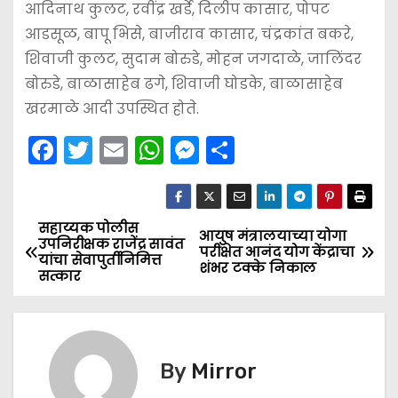
आदिनाथ कुलट, रवींद्र खर्डे, दिलीप कासार, पोपट
आडसूळ, बापू भिसे, बाजीराव कासार, चंद्रकांत बकरे,
शिवाजी कुलट, सुदाम बोरुडे, मोहन जगदाळे, जालिंदर
बोरुडे, बाळासाहेब ढगे, शिवाजी घोडके, बाळासाहेब
खरमाळे आदी उपस्थित होते.
F
T
E
W
M
S
a
w
m
h
e
h
c
itt
ai
a
s
ar
e
er
l
ts
s
e
सहाय्यक पोलीस
P
आयुष मंत्रालयाच्या योगा
उपनिरीक्षक राजेंद्र सावंत
परीक्षेत आनंद योग केंद्राचा
b
A
e
यांचा सेवापुर्तीनिमित्त
o
शंभर टक्के निकाल
सत्कार
o
p
n
s
o
p
g
k
er
t
By
Mirror
n