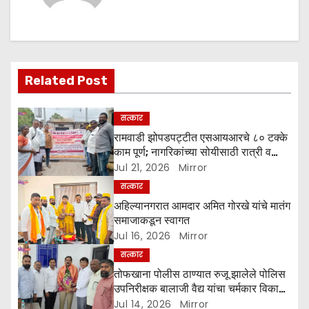
a
v
i
Related Post
g
सत्कार
a
रामवाडी झोपडपट्टीत एसआयआरचे ८० टक्के
काम पूर्ण; नागरिकांच्या सोयीसाठी रात्री व
t
पहाटे घरोघरी भेटी
Jul 21, 2026
Mirror
सत्कार
i
अहिल्यानगरात आमदार अमित गोरखे यांचे मातंग
o
समाजाकडून स्वागत
Jul 16, 2026
Mirror
n
सत्कार
तोफखाना पोलीस ठाण्यात रुजू झालेले पोलिस
उपनिरीक्षक बालाजी वैद्य यांचा चर्मकार विकास
संघाकडून सत्कार
Jul 14, 2026
Mirror