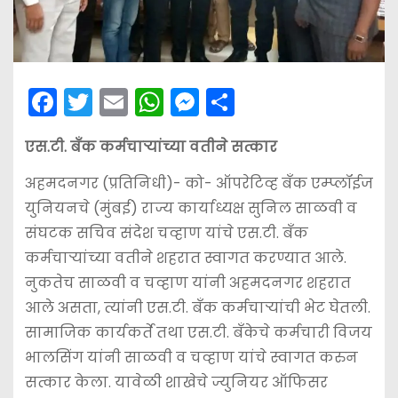
F
T
E
W
M
S
a
w
m
h
e
h
एस.टी. बँक कर्मचार्‍यांच्या वतीने सत्कार
c
itt
ai
a
s
ar
e
er
l
ts
s
e
अहमदनगर (प्रतिनिधी)- को- ऑपरेटिव्ह बँक एम्प्लॉईज
b
A
e
युनियनचे (मुंबई) राज्य कार्याध्यक्ष सुनिल साळवी व
संघटक सचिव संदेश चव्हाण यांचे एस.टी. बँक
o
p
n
कर्मचार्‍यांच्या वतीने शहरात स्वागत करण्यात आले.
o
p
g
नुकतेच साळवी व चव्हाण यांनी अहमदनगर शहरात
k
er
आले असता, त्यांनी एस.टी. बँक कर्मचार्‍यांची भेट घेतली.
सामाजिक कार्यकर्ते तथा एस.टी. बँकेचे कर्मचारी विजय
भालसिंग यांनी साळवी व चव्हाण यांचे स्वागत करुन
सत्कार केला. यावेळी शाखेचे ज्युनियर ऑफिसर