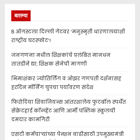
बातम्या
8 ऑगस्टला दिल्ली गेटवर ‘मनुस्मृती धारणालयाशी
राष्ट्रीय घटस्फोट’!
जनगणना मधील शिक्षकांचे प्रलंबित मानधन
तातडीने द्या; शिक्षक सेनेची मागणी
भिमाशंकर ज्योतिर्लिंग व ओझर गणपती दर्शनासह
हरदिन मॉर्निंग ग्रुपचा पर्यावरण संदेश
फिरोदिया शिवाजियन्स आंतरशालेय फुटबॉल स्पर्धेत
सेक्रेटहार्ड कॉन्व्हेंट आणि आर्मी पब्लिक स्कूलची
दमदार कामगिरी
एसटी कर्मचाऱ्यांच्या पेन्शन वाढीसाठी उपमुख्यमंत्री