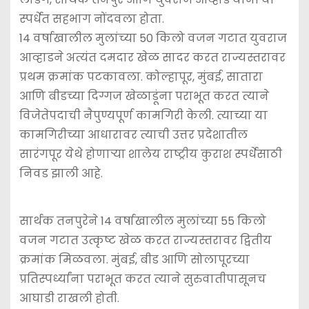
स्पर्धेत सहभाग नोंदवला होता.
14 वर्षाखालील मुलांच्या 50 किलो वजन गटात युवराज
आव्हाडने अत्यंत दमदार खेळ सादर करत राज्यस्तरावर
प्रथम क्रमांक पटकावला. कोल्हापूर, मुंबई, सातारा
आणि बीडच्या दिग्गज खेळाडूंना पराभूत करत त्याने
विजेतेपदाची नैपुण्यपूर्ण कामगिरी केली. त्याच्या या
कामगिरीच्या आधारावर त्याची उत्तर प्रदेशातील
सारंगपूर येथे होणाऱ्या शालेय राष्ट्रीय कुराश स्पर्धेसाठी
निवड झाली आहे.
सार्थक तनपुरेने 14 वर्षाखालील मुलांच्या 55 किलो
वजन गटात उत्कृष्ट खेळ करत राज्यस्तरावर द्वितीय
क्रमांक मिळवला. मुंबई, बीड आणि सोलापूरच्या
प्रतिस्पर्ध्यांना पराभूत करत त्याने सुरुवातीपासूनच
आघाडी राखली होती.