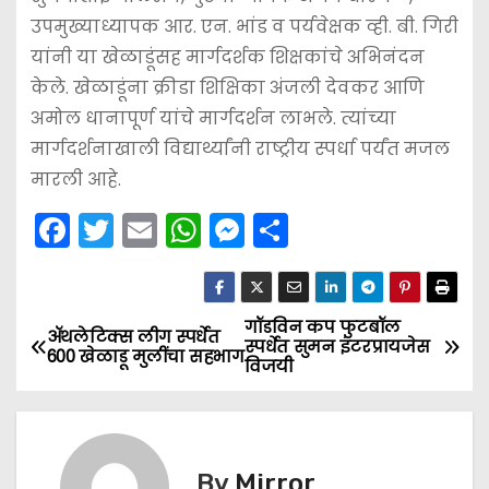
उपमुख्याध्यापक आर. एन. भांड व पर्यवेक्षक व्ही. बी. गिरी
यांनी या खेळाडूंसह मार्गदर्शक शिक्षकांचे अभिनंदन
केले. खेळाडूंना क्रीडा शिक्षिका अंजली देवकर आणि
अमोल धानापूर्ण यांचे मार्गदर्शन लाभले. त्यांच्या
मार्गदर्शनाखाली विद्यार्थ्यांनी राष्ट्रीय स्पर्धा पर्यंत मजल
मारली आहे.
F
T
E
W
M
S
a
w
m
h
e
h
c
itt
ai
a
s
ar
e
er
l
ts
s
e
गॉडविन कप फुटबॉल
P
ॲथलेटिक्स लीग स्पर्धेत
स्पर्धेत सुमन इंटरप्रायजेस
600 खेळाडू मुलींचा सहभाग
b
A
e
विजयी
o
o
p
n
s
o
p
g
k
er
t
By
Mirror