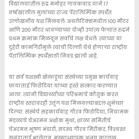
विद्यालयातील रुद्र मनोहर गायकवाड याने 17
वर्षाखालील मुलांच्या राज्य पॅरालिम्पिक स्पर्धेत
उल्लेखनीय यश मिळवले. अथलेटिक्समधील 100 मीटर
आणि 200 मीटर धावण्याच्या दोन्ही उपांत्य फेऱ्यांत रुद्रने
प्रथम क्रमांक मिळवून सर्वांचे लक्ष वेधले. त्याच्या या
दुहेरी कामगिरीमुळे त्याची दिल्ली येथे होणाऱ्या राष्ट्रीय
पॅरालिम्पिक स्पर्धेसाठी निवड झाली आहे.
या सर्व यशस्वी खेळाडूंचा संस्थेच्या प्रमुख कार्यवाह
छायाताई फिरोदिया यांच्या हस्ते सत्कार करण्यात
आला. त्यांनी विद्यार्थ्यांच्या परिश्रमाचे कौतुक करत
राष्ट्रीय स्तरावरही उत्तुंग यश मिळवल्याबद्दल शुभेच्छा
दिल्या. संस्थेचे सहकार्यवाह गौरव फिरोदिया, नियामक
मंडळाचे चेअरमन अशोक मुथा, शाळा समितीचे
चेअरमन भूषण भंडारी, सदस्य गौरव मिरीकर, विश्‍वस्त
सुनंदाताई भालेराव, मुख्याध्यापक अजय बारगळ,