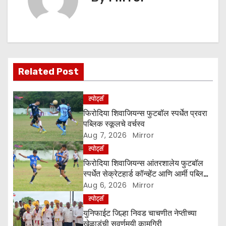
n
a
v
Related Post
i
g
स्पोर्ट्स
फिरोदिया शिवाजियन्स फुटबॉल स्पर्धेत प्रवरा
a
पब्लिक स्कूलचे वर्चस्व
Aug 7, 2026
Mirror
t
स्पोर्ट्स
i
फिरोदिया शिवाजियन्स आंतरशालेय फुटबॉल
स्पर्धेत सेक्रेटहार्ड कॉन्व्हेंट आणि आर्मी पब्लिक
o
स्कूलची दमदार कामगिरी
Aug 6, 2026
Mirror
स्पोर्ट्स
n
युनिफाईट जिल्हा निवड चाचणीत नेप्तीच्या
खेळाडूंची सुवर्णमयी कामगिरी