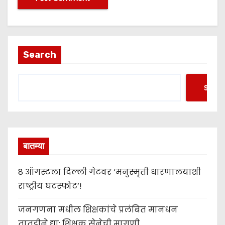
Search
Searc
बातम्या
8 ऑगस्टला दिल्ली गेटवर ‘मनुस्मृती धारणालयाशी
राष्ट्रीय घटस्फोट’!
जनगणना मधील शिक्षकांचे प्रलंबित मानधन
तातडीने द्या; शिक्षक सेनेची मागणी