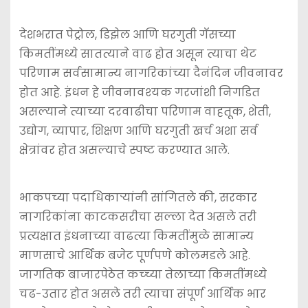
देशभरात पेट्रोल, डिझेल आणि घरगुती गॅसच्या
किमतींमध्ये सातत्याने वाढ होत असून त्याचा थेट
परिणाम सर्वसामान्य नागरिकांच्या दैनंदिन जीवनावर
होत आहे. इंधन हे जीवनावश्‍यक गरजांशी निगडित
असल्याने त्याच्या दरवाढीचा परिणाम वाहतूक, शेती,
उद्योग, व्यापार, शिक्षण आणि घरगुती खर्च अशा सर्व
क्षेत्रांवर होत असल्याचे स्पष्ट करण्यात आले.
भाकपच्या पदाधिकाऱ्यांनी सांगितले की, सरकार
नागरिकांना काटकसरीचा सल्ला देत असले तरी
प्रत्यक्षात इंधनाच्या वाढत्या किमतींमुळे सामान्य
माणसाचे आर्थिक बजेट पूर्णपणे कोलमडले आहे.
जागतिक बाजारपेठेत कच्च्या तेलाच्या किमतींमध्ये
चढ-उतार होत असले तरी त्याचा संपूर्ण आर्थिक भार