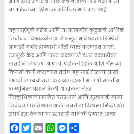
आणि इतर सेवाक्षेत्रातील खर्च वाढल्याने सर्वसामान्य
नागरिकांच्या खिशावर अतिरिक्त भार पडत आहे.
महागाईमुळे गरीब आणि मध्यमवर्गीय कुटुंबांचे आर्थिक
नियोजन विस्कळीत झाले असून भविष्यात परिस्थिती
आणखी गंभीर होण्याची भीती व्यक्त करण्यात आली.
त्यामुळे केंद्र आणि राज्य सरकारने इंधन दरवाढीवर
तातडीने नियंत्रण आणावे, पेट्रोल-डिझेल आणि गॅसच्या
किमती कमी कराव्यात तसेच महागाई रोखण्यासाठी
प्रभावी उपाययोजना कराव्यात, अशी मागणी भारतीय
कम्युनिस्ट पक्षाने केली. आंदोलनानंतर
जिल्हाधिकाऱ्यांमार्फत पंतप्रधान आणि मुख्यमंत्री यांना
निवेदन पाठविण्यात आले. जनतेला दिलासा मिळेपर्यंत
संघर्ष सुरू ठेवण्याचा इशाराही यावेळी देण्यात आला.
F
T
E
W
M
S