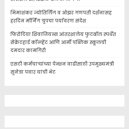
भिमाशंकर ज्योतिर्लिंग व ओझर गणपती दर्शनासह
हरदिन मॉर्निंग ग्रुपचा पर्यावरण संदेश
फिरोदिया शिवाजियन्स आंतरशालेय फुटबॉल स्पर्धेत
सेक्रेटहार्ड कॉन्व्हेंट आणि आर्मी पब्लिक स्कूलची
दमदार कामगिरी
एसटी कर्मचाऱ्यांच्या पेन्शन वाढीसाठी उपमुख्यमंत्री
सुनेत्रा पवार यांची भेट