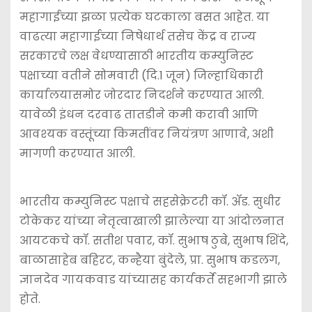
महागाईच्या झळा प्रत्येक घटकाला बसत आहेत. या
वाढत्या महागाईच्या निषेधार्थ तसेच केंद्र व राज्य
सरकारचे लक्ष वेधण्यासाठी भारतीय कम्युनिस्ट
पक्षाच्या वतीने सोमवारी (दि.1 जून) जिल्हाधिकारी
कार्यालयासमोर जोरदार निदर्शने करण्यात आली.
यावेळी इंधन दरवाढ तातडीने कमी करावी आणि
आवश्‍यक वस्तूंच्या किमतींवर नियंत्रण आणावे, अशी
मागणी करण्यात आली.
भारतीय कम्युनिस्ट पक्षाचे सहसेक्रेटरी कॉ. ॲड. सुधीर
टोकेकर यांच्या नेतृत्वाखाली झालेल्या या आंदोलनात
आयटकचे कॉ. सतीश पवार, कॉ. सुभाष ठुबे, सुभाष शिंदे,
बाळासाहेब बहिरट, कन्हैया बुंदेले, प्रा. सुभाष कडलग,
ज्ञानदेव गायकवाड यांच्यासह कार्यकर्ते सहभागी झाले
होते.