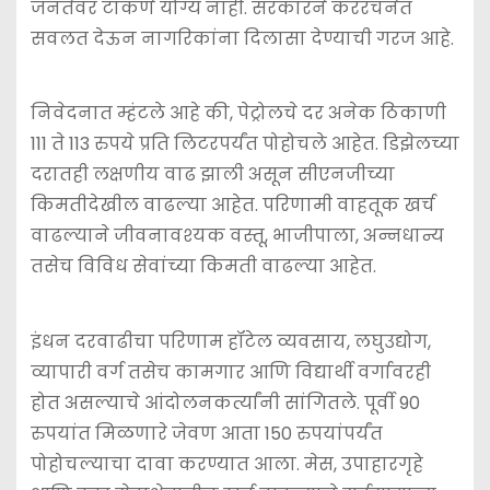
जनतेवर टाकणे योग्य नाही. सरकारने कररचनेत
सवलत देऊन नागरिकांना दिलासा देण्याची गरज आहे.
निवेदनात म्हंटले आहे की, पेट्रोलचे दर अनेक ठिकाणी
111 ते 113 रुपये प्रति लिटरपर्यंत पोहोचले आहेत. डिझेलच्या
दरातही लक्षणीय वाढ झाली असून सीएनजीच्या
किमतीदेखील वाढल्या आहेत. परिणामी वाहतूक खर्च
वाढल्याने जीवनावश्‍यक वस्तू, भाजीपाला, अन्नधान्य
तसेच विविध सेवांच्या किमती वाढल्या आहेत.
इंधन दरवाढीचा परिणाम हॉटेल व्यवसाय, लघुउद्योग,
व्यापारी वर्ग तसेच कामगार आणि विद्यार्थी वर्गावरही
होत असल्याचे आंदोलनकर्त्यांनी सांगितले. पूर्वी 90
रुपयांत मिळणारे जेवण आता 150 रुपयांपर्यंत
पोहोचल्याचा दावा करण्यात आला. मेस, उपाहारगृहे