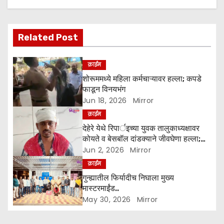
v
i
Related Post
g
a
क्राईम
शोरूममध्ये महिला कर्मचाऱ्यावर हल्ला; कपडे
t
फाडून विनयभंग
Jun 18, 2026
Mirror
i
क्राईम
o
देहेरे येथे रिपार्इच्या युवक तालुकाध्यक्षावर
कोयते व बेसबॉल दांडक्याने जीवघेणा हल्ला;
n
आरोपींवर कारवाईची मागणी
Jun 2, 2026
Mirror
क्राईम
गुन्ह्यातील फिर्यादीच निघाला मुख्य
मास्टरमाईंड..
May 30, 2026
Mirror