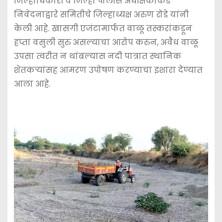
जिल्हाधिकारी व जिल्हा पोलीस अधीक्षकांकडे
निवेदनाद्वारे समितीचे जिल्हाध्यक्ष अरुण रोडे यांनी
केली आहे. खासगी एजंटामार्फत वाळू तस्करांकडून
हप्ता वसुली सुरु असल्याचा आरोप करुन, अवैध वाळू
उपसा त्वरीत न थांबल्यास नदी पात्रात स्थानिक
शेतकर्‍यांसह आमरण उपोषण करण्याचा इशारा देण्यात
आला आहे.