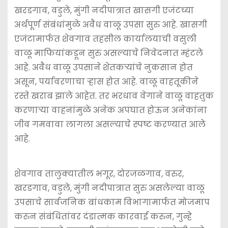
खरडगाव, वडुले, मुंगी नदीपात्रात खासगी एजंटच्या
अर्थपूर्ण संबंधांमुळे अवैध वाळू उपसा सुरु आहे. खासगी
एजंटामार्फत शेवगाव तहसील कार्यालयाची वसुली
वाळू माफियांकडून सुरु असल्याचे निवेदनात म्हंटले
आहे. अवैध वाळू उपसाने शेतकर्‍यांचे नुकसान होत
असून, पर्यावरणाचा र्‍हास होत आहे. वाळू वाहतूकीने
रस्ते खराब झाले आहेत. तर भरधाव वेगाने वाळू वाहतुक
करणार्‍या वाहनांमुळे अनेक अपघात होऊन अनेकांना
जीव गमवावा लागला असल्याचे स्पष्ट करण्यात आले
आहे.
शेवगाव तालुक्यातील भगूर, दोरजळगाव, वरुर,
खरडगाव, वडुले, मुंगी नदीपात्रात सुरु असलेल्या वाळू
उपसाचे सार्वजनिक बांधकाम विभागामार्फत मोजमाप
करुन संबंधितांवर दंडात्मक कारवाई करुन, गुन्हे