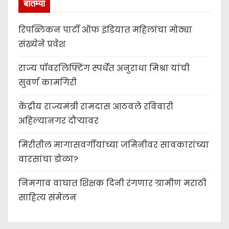
बातम्या
रिपब्लिकन पार्टी ऑफ इंडियात महिलांचा मोठ्या
संख्येने प्रवेश
राज्य पॉवरलिफ्टिंग स्पर्धेत अनुराधा मिश्रा यांची
सुवर्ण कामगिरी
केंद्रीय राज्यमंत्री रामदास आठवले रविवारी
अहिल्यानगर दौऱ्यावर
मिरीतील मागासवर्गीयांच्या जमिनीवर सावकारांच्या
वारसांचा डोळा?
निमगाव वाघात शिक्षक दिनी रंगणार ग्रामीण मराठी
साहित्य संमेलन