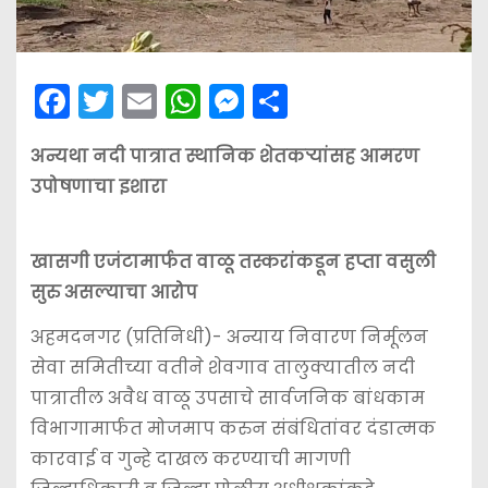
F
T
E
W
M
S
a
w
m
h
e
h
अन्यथा नदी पात्रात स्थानिक शेतकर्‍यांसह आमरण
c
itt
ai
a
s
ar
उपोषणाचा इशारा
e
er
l
ts
s
e
b
A
e
खासगी एजंटामार्फत वाळू तस्करांकडून हप्ता वसुली
o
p
n
सुरु असल्याचा आरोप
o
p
g
k
er
अहमदनगर (प्रतिनिधी)- अन्याय निवारण निर्मूलन
सेवा समितीच्या वतीने शेवगाव तालुक्यातील नदी
पात्रातील अवैध वाळू उपसाचे सार्वजनिक बांधकाम
विभागामार्फत मोजमाप करुन संबंधितांवर दंडात्मक
कारवाई व गुन्हे दाखल करण्याची मागणी