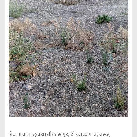
शेवगाव तालुक्यातील भगूर, दोरजळगाव, वरुर,