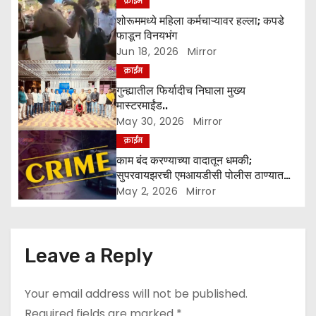
g
क्राईम
शोरूममध्ये महिला कर्मचाऱ्यावर हल्ला; कपडे
a
फाडून विनयभंग
Jun 18, 2026
Mirror
t
क्राईम
i
गुन्ह्यातील फिर्यादीच निघाला मुख्य
मास्टरमाईंड..
o
May 30, 2026
Mirror
क्राईम
n
काम बंद करण्याच्या वादातून धमकी;
सुपरवायझरची एमआयडीसी पोलीस ठाण्यात
तक्रार
May 2, 2026
Mirror
Leave a Reply
Your email address will not be published.
Required fields are marked
*