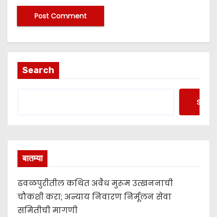
Search
Searc
बातम्या
ढवळपुरीतील कथित अवैध मुरूम उत्खननाची
चौकशी करा; अन्याय निवारण निर्मूलन सेवा
समितीची मागणी