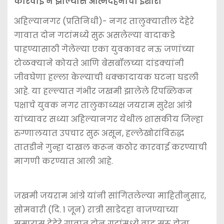
कारवाई न झाल्यास आत्मदहनाचा इशारा
o
p
g
k
er
अहिल्यानगर (प्रतिनिधी)- नगर तालुक्यातील देहेरे
गावात दोन गटांमध्ये सुरू असलेल्या वादाकडे
पाहण्यासाठी गेलेल्या एका युवकावर नऊ जणांच्या
टोळक्याने कोयते आणि बेसबॉलच्या दांडक्यांनी
जीवघेणा हल्ला केल्याची धक्कादायक घटना घडली
आहे. या हल्ल्यात गंभीर जखमी झालेले रिपब्लिकन
पक्षाचे युवक नगर तालुकाध्यक्ष जयराम सुरेश आंग्रे
यांच्यावर सध्या अहिल्यानगर येथील शासकीय जिल्हा
रुग्णालयात उपचार सुरू असून, हल्लेखोरांविरुद्ध
तातडीने गुन्हा दाखल करून कठोर कारवाई करण्याची
मागणी करण्यात आली आहे.
जखमी जयराम आंग्रे यांनी सांगितलेल्या माहितीनुसार,
सोमवारी (दि. 1 जून) रात्री साडेदहा वाजण्याच्या
सुमारास देहेरे गावात दोन गटांमध्ये वाद सुरू होता.