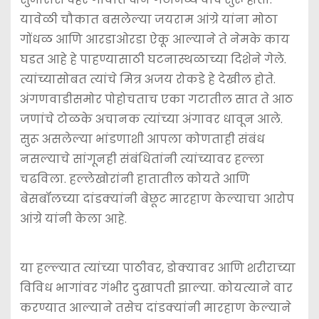
यावेळी चौकात बसलेल्या जयराम आंग्रे यांना मोठा
गोंधळ आणि आरडाओरडा ऐकू आल्याने ते नेमके काय
घडत आहे हे पाहण्यासाठी घटनास्थळाच्या दिशेने गेले.
त्यांच्यासोबत त्यांचे मित्र अजय रोकडे हे देखील होते.
अंगणवाडीसमोर पोहोचताच एका गटातील सात ते आठ
जणांचे टोळके अचानक त्यांच्या अंगावर धावून आले.
सुरू असलेल्या भांडणाशी आपला कोणताही संबंध
नसल्याचे सांगूनही संबंधितांनी त्यांच्यावर हल्ला
चढविला. हल्लेखोरांनी हातातील कोयते आणि
बेसबॉलच्या दांडक्यांनी बेछूट मारहाण केल्याचा आरोप
आंग्रे यांनी केला आहे.
या हल्ल्यात त्यांच्या पाठीवर, डोक्यावर आणि शरीराच्या
विविध भागांवर गंभीर दुखापती झाल्या. कोयत्याने वार
करण्यात आल्याने तसेच दांडक्यांनी मारहाण केल्याने