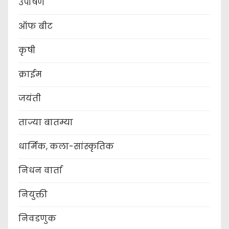
उपोषण
ऑफ बीट
कृषी
क्राईम
जयंती
ताज्या बातम्या
धार्मिक, कला-सांस्कृतिक
निधन वार्ता
नियुक्ती
निवडणुक