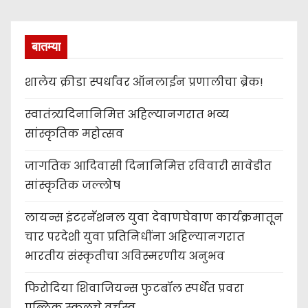
बातम्या
शालेय क्रीडा स्पर्धांवर ऑनलाईन प्रणालीचा ब्रेक!
स्वातंत्र्यदिनानिमित्त अहिल्यानगरात भव्य
सांस्कृतिक महोत्सव
जागतिक आदिवासी दिनानिमित्त रविवारी सावेडीत
सांस्कृतिक जल्लोष
लायन्स इंटरनॅशनल युवा देवाणघेवाण कार्यक्रमातून
चार परदेशी युवा प्रतिनिधींना अहिल्यानगरात
भारतीय संस्कृतीचा अविस्मरणीय अनुभव
फिरोदिया शिवाजियन्स फुटबॉल स्पर्धेत प्रवरा
पब्लिक स्कूलचे वर्चस्व