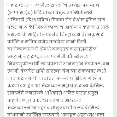
महाराष्ट्र राज्य केमिस्ट संघटनेचे अध्यक्ष जगन्नाथ
(आप्पासाहेब) शिंदे यांच्या प्रमुख उपस्थितीमध्ये
शनिवारी (दि.16 एप्रिल) टिळक रोड येथील हॉटेल राज
पॅलेस मध्ये केमिस्ट मेळाव्याचे आयोजन करण्यात आले
असल्याची माहिती संघटनेचे जिल्हाध्यक्ष चेतनकुमार
कर्डिले व सचिव राजेंद्र बलदोटा यांनी दिली.
या मेळाव्यामध्ये औषधी व्यवसाय व त्यासमोरील
आव्हाने, महाराष्ट्र राज्य फार्मसी कौन्सिलच्या
निवडणुकीसंबंधी त्याचप्रमाणे ऑनलाईन मेडपलस, वन
एमजी, वेलनेस शॉपी सारख्या येणार्‍या संकटावर कशी
मात करावयाची याबाबत जगन्नाथ शिंदे मार्गदर्शन
करणार आहेत. या मेळाव्यास महाराष्ट्र राज्य केमिस्ट
संघटनेचे जनसंपर्क अधिकारी अजित पारख प्रमुख
पाहुणे म्हणून उपस्थित राहणार आहेत. या
मेळाव्यासनगर शहर व तालुक्यातील सर्व केमिस्ट
बांधवांनी उपस्थित राहण्याचे आवाहन शहराध्यक्ष दत्ता