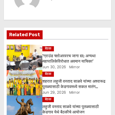
a
v
i
g
Related Post
a
बैठक
t
‘ग्राउंड फ्लोअरवरच जागा द्या; अन्यथा
महापालिकेविरोधात अवमान याचिका’
i
Jun 30, 2026
Mirror
बैठक
o
शहरात लहुजी वस्ताद साळवे यांच्या अश्‍वारूढ
पुतळ्यासाठी केडगावमध्ये सकल मातंग
n
समाजाची एकजुट
Jun 29, 2026
Mirror
बैठक
लहुजी वस्ताद साळवे यांच्या पुतळ्यासाठी
केडगाव येथे बैठकीचे आयोजन