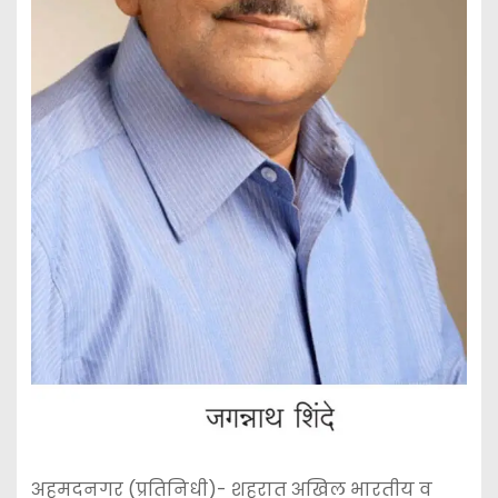
अहमदनगर (प्रतिनिधी)- शहरात अखिल भारतीय व