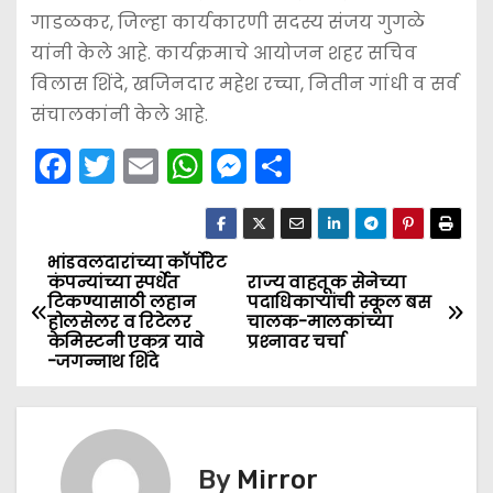
गाडळकर, जिल्हा कार्यकारणी सदस्य संजय गुगळे
यांनी केले आहे. कार्यक्रमाचे आयोजन शहर सचिव
विलास शिंदे, खजिनदार महेश रच्चा, नितीन गांधी व सर्व
संचालकांनी केले आहे.
F
T
E
W
M
S
a
w
m
h
e
h
c
itt
ai
a
s
ar
e
er
l
ts
s
e
भांडवलदारांच्या कॉर्पोरेट
P
कंपन्यांच्या स्पर्धेत
राज्य वाहतूक सेनेच्या
b
A
e
टिकण्यासाठी लहान
पदाधिकार्‍यांची स्कूल बस
o
होलसेलर व रिटेलर
चालक-मालकांच्या
o
p
n
केमिस्टनी एकत्र यावे
प्रश्‍नावर चर्चा
s
-जगन्नाथ शिंदे
o
p
g
k
er
t
n
By
Mirror