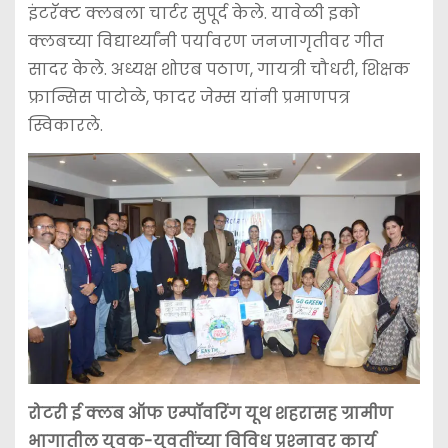
इंटरॅक्ट क्लबला चार्टर सुपूर्द केले. यावेळी इको
क्लबच्या विद्यार्थ्यांनी पर्यावरण जनजागृतीवर गीत
सादर केले. अध्यक्ष शोएब पठाण, गायत्री चौधरी, शिक्षक
फ्रान्सिस पाटोळे, फादर जेम्स यांनी प्रमाणपत्र
स्विकारले.
रोटरी ई क्लब ऑफ एम्पॉवरिंग यूथ शहरासह ग्रामीण
भागातील युवक-युवतींच्या विविध प्रश्‍नावर कार्य