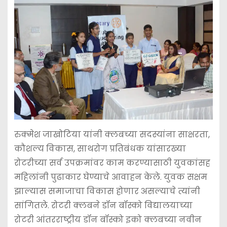
रुक्मेश जाखोटिया यांनी क्लबच्या सदस्यांना साक्षरता,
कौशल्य विकास, साथरोग प्रतिबंधक यांसारख्या
रोटरीच्या सर्व उपक्रमांवर काम करण्यासाठी युवकांसह
महिलांनी पुढाकार घेण्याचे आवाहन केले. युवक सक्षम
झाल्यास समाजाचा विकास होणार असल्याचे त्यांनी
सांगितले. रोटरी क्लबने डॉन बॉस्को विद्यालयाच्या
रोटरी आंतरराष्ट्रीय डॉन बॉस्को इको क्लबच्या नवीन