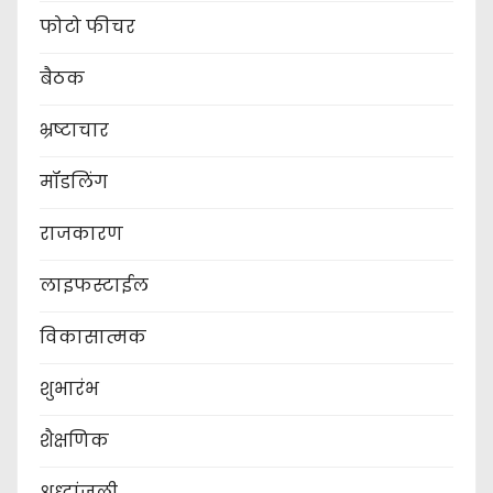
फोटो फीचर
बैठक
भ्रष्टाचार
मॉडलिंग
राजकारण
लाइफस्टाईल
विकासात्मक
शुभारंभ
शैक्षणिक
श्रध्दांजली