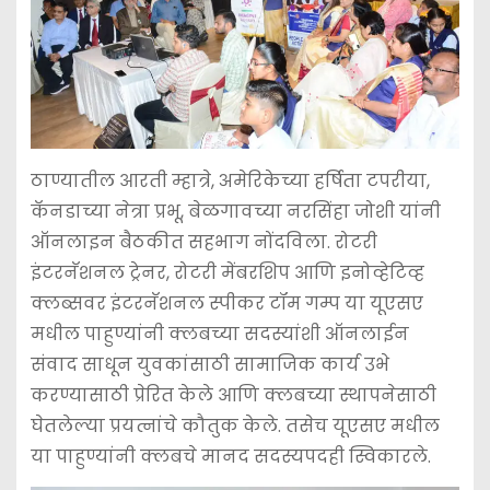
ठाण्यातील आरती म्हात्रे, अमेरिकेच्या हर्षिता टपरीया,
कॅनडाच्या नेत्रा प्रभू, बेळगावच्या नरसिंहा जोशी यांनी
ऑनलाइन बैठकीत सहभाग नोंदविला. रोटरी
इंटरनॅशनल ट्रेनर, रोटरी मेंबरशिप आणि इनोव्हेटिव्ह
क्लब्सवर इंटरनॅशनल स्पीकर टॉम गम्प या यूएसए
मधील पाहुण्यांनी क्लबच्या सदस्यांशी ऑनलाईन
संवाद साधून युवकांसाठी सामाजिक कार्य उभे
करण्यासाठी प्रेरित केले आणि क्लबच्या स्थापनेसाठी
घेतलेल्या प्रयत्नांचे कौतुक केले. तसेच यूएसए मधील
या पाहुण्यांनी क्लबचे मानद सदस्यपदही स्विकारले.