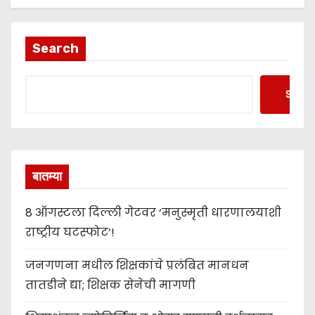
Search
Searc
बातम्या
8 ऑगस्टला दिल्ली गेटवर ‘मनुस्मृती धारणालयाशी
राष्ट्रीय घटस्फोट’!
जनगणना मधील शिक्षकांचे प्रलंबित मानधन
तातडीने द्या; शिक्षक सेनेची मागणी