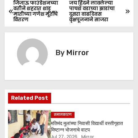
e
er
l
ts
s
e
जिजाऊ फाउंडेशनच्या
जय हिंदने लावलेल्या
P
वतीने शहरात शाडू
पाचशे वडाच्या झाडांचा
b
A
e
मातीच्या गणेश मूर्तीचे
दुसरा वाढदिवस
o
वितरण
वृक्षपूजनाने साजरा
o
p
n
s
o
p
g
k
er
t
By
Mirror
n
a
v
i
Related Post
g
समाजकारण
a
मतिमंद मुलांच्या निवासी विद्यार्थी वस्तीगृहात
मिष्टान्न भोजनाचे वाटप
t
Jul 27, 2026
Mirror