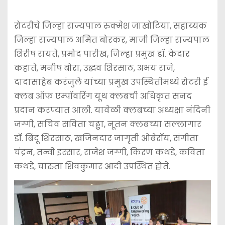
रोटरीचे जिल्हा राज्यपाल रुक्मेश जाखोटिया, सहाय्यक
जिल्हा राज्यपाल अमित बोरकर, माजी जिल्हा राज्यपाल
शिरीष रायते, प्रमोद पारीख, जिल्हा प्रमुख डॉ. केदार
कहाते, मनीष बोरा, उद्धव शिरसाठ, अभय राजे,
दादासाहेब करंजुले यांच्या प्रमुख उपस्थितीमध्ये रोटरी ई
क्लब ऑफ एम्पॉवरिंग यूथ क्लबची अधिकृत सनद
प्रदान करण्यात आली. यावेळी क्लबच्या अध्यक्षा नंदिनी
जग्गी, सचिव सविता चढ्ढा, नूतन क्लबच्या सल्लागार
डॉ. बिंदू शिरसाठ, खजिनदार जागृती ओबेरॉय, संगीता
चंद्रन, तन्वी इस्सार, राजेश जग्गी, किरण कथडे, कविता
कथडे, चारुता शिवकुमार आदी उपस्थित होते.