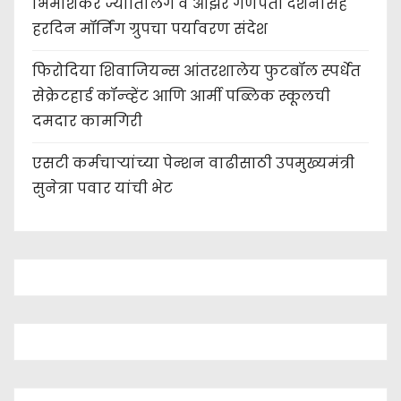
भिमाशंकर ज्योतिर्लिंग व ओझर गणपती दर्शनासह
हरदिन मॉर्निंग ग्रुपचा पर्यावरण संदेश
फिरोदिया शिवाजियन्स आंतरशालेय फुटबॉल स्पर्धेत
सेक्रेटहार्ड कॉन्व्हेंट आणि आर्मी पब्लिक स्कूलची
दमदार कामगिरी
एसटी कर्मचाऱ्यांच्या पेन्शन वाढीसाठी उपमुख्यमंत्री
सुनेत्रा पवार यांची भेट