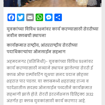
F
T
E
W
M
S
a
w
m
h
e
h
युवकांच्या विविध प्रश्‍नांवर कार्य करण्यासाठी रोटरीच्या
c
itt
ai
a
s
ar
नवीन क्लबची स्थापना
e
er
l
ts
s
e
b
A
e
कार्यक्रमात राष्ट्रीय, आंतरराष्ट्रीय रोटरीच्या
पदाधिकार्‍यांचा ऑनलाईन सहभाग
o
p
n
o
p
g
अहमदनगर (प्रतिनिधी)- युवकांच्या विविध प्रश्‍नांवर
k
er
कार्य करण्यासाठी नव्याने स्थापन झालेल्या रोटरी ई
क्लब ऑफ एम्पॉवरिंग यूथचा सनद प्रदान सोहळा
शहरात पार पडला. या क्लबमध्ये शहरासह राज्य व
परदेशातील सदस्य ऑनलाईन पध्दतीने कार्यक्रमात
सहभागी झाले होते. रोटरी इंटरनॅशनल डिस्ट्रिक्ट 3132
अंतर्गत हा क्लब युवकांसाठी कार्य करणार आहे.