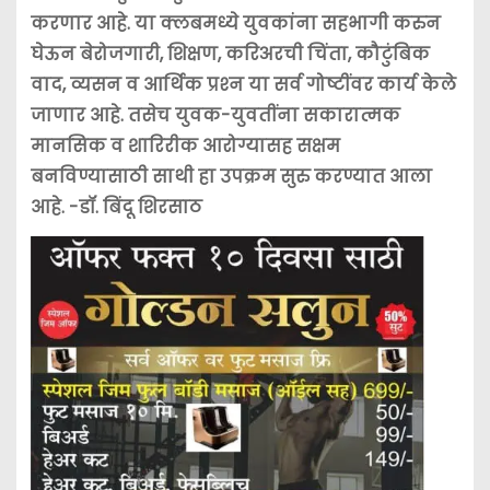
करणार आहे. या क्लबमध्ये युवकांना सहभागी करुन
घेऊन बेरोजगारी, शिक्षण, करिअरची चिंता, कौटुंबिक
वाद, व्यसन व आर्थिक प्रश्‍न या सर्व गोष्टींवर कार्य केले
जाणार आहे. तसेच युवक-युवतींना सकारात्मक
मानसिक व शारिरीक आरोग्यासह सक्षम
बनविण्यासाठी साथी हा उपक्रम सुरु करण्यात आला
आहे. -डॉ. बिंदू शिरसाठ