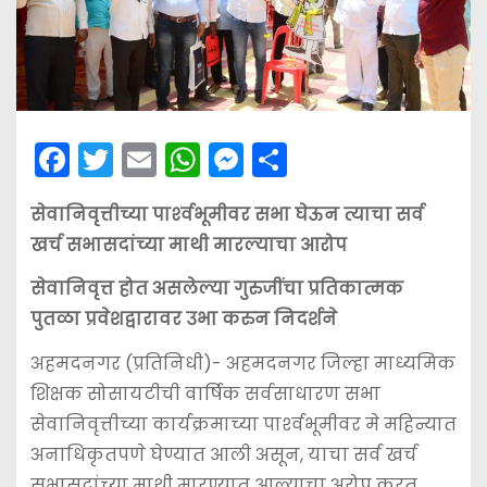
F
T
E
W
M
S
a
w
m
h
e
h
सेवानिवृत्तीच्या पार्श्‍वभूमीवर सभा घेऊन त्याचा सर्व
c
itt
ai
a
s
ar
खर्च सभासदांच्या माथी मारल्याचा आरोप
e
er
l
ts
s
e
b
A
e
सेवानिवृत्त होत असलेल्या गुरुजींचा प्रतिकात्मक
पुतळा प्रवेशद्वारावर उभा करुन निदर्शने
o
p
n
o
p
g
अहमदनगर (प्रतिनिधी)- अहमदनगर जिल्हा माध्यमिक
k
er
शिक्षक सोसायटीची वार्षिक सर्वसाधारण सभा
सेवानिवृत्तीच्या कार्यक्रमाच्या पार्श्‍वभूमीवर मे महिन्यात
अनाधिकृतपणे घेण्यात आली असून, याचा सर्व खर्च
सभासदांच्या माथी मारण्यात आल्याचा अरोप करत