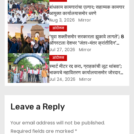
a
बांधकाम कामगारांचा एल्गार; सहाय्यक कामगार
आयुक्त कार्यालयासमोर धरणे
t
Aug 3, 2026
Mirror
आंदोलन
i
‘युवा शक्तीसमोर सरकारला झुकावे लागले’; 8
o
ऑगस्टला देशभर ‘जंतर-मंतर क्रांतीदिन’
पाळण्याचे आवाहन
Jul 27, 2026
Mirror
n
आंदोलन
स्मार्ट मीटर रद्द करा, ग्राहकांची लूट थांबवा’;
भाकपचे महावितरण कार्यालयासमोर जोरदार
निदर्शने
Jul 24, 2026
Mirror
Leave a Reply
Your email address will not be published.
Required fields are marked
*