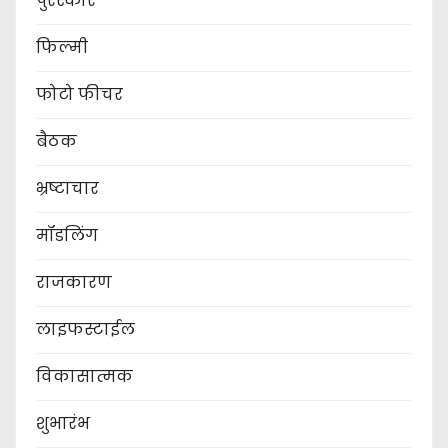
पुरस्कार
फिल्मी
फोटो फीचर
बैठक
भ्रष्टाचार
मॉडलिंग
राजकारण
लाइफस्टाईल
विकासात्मक
शुभारंभ