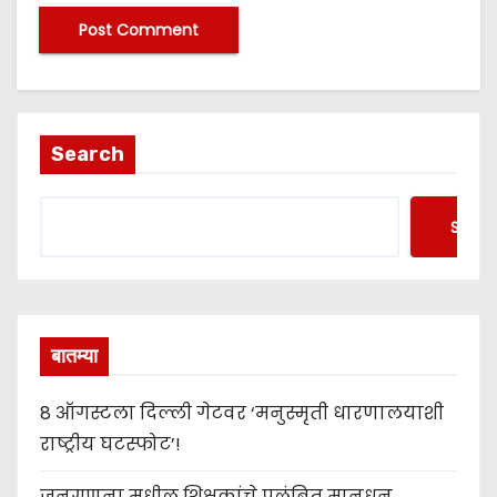
Search
Searc
बातम्या
8 ऑगस्टला दिल्ली गेटवर ‘मनुस्मृती धारणालयाशी
राष्ट्रीय घटस्फोट’!
जनगणना मधील शिक्षकांचे प्रलंबित मानधन