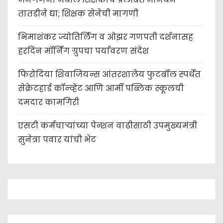
तातडीने द्या; शिक्षक सेनेची मागणी
भिमाशंकर ज्योतिर्लिंग व ओझर गणपती दर्शनासह
हरदिन मॉर्निंग ग्रुपचा पर्यावरण संदेश
फिरोदिया शिवाजियन्स आंतरशालेय फुटबॉल स्पर्धेत
सेक्रेटहार्ड कॉन्व्हेंट आणि आर्मी पब्लिक स्कूलची
दमदार कामगिरी
एसटी कर्मचाऱ्यांच्या पेन्शन वाढीसाठी उपमुख्यमंत्री
सुनेत्रा पवार यांची भेट