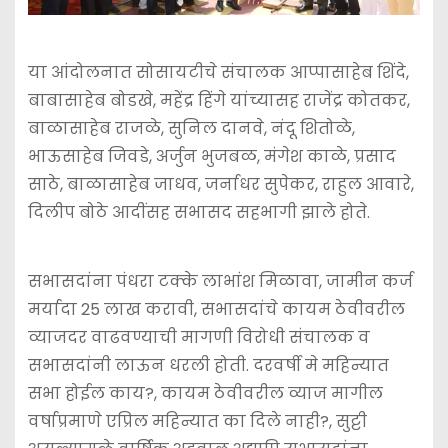
या आंदोलनात सोसायटीचे संचालक आप्पासाहेब शिंदे,
बाबासाहेब बोडखे, महेंद्र हिंगे यांच्यासह राजेंद्र कोतकर,
बाळासाहेब राजळे, सुनिल दानवे, नंदू शितोळे,
भाऊसाहेब जिवडे, अर्जुन भुजबळ, मंगेश काळे, प्रसाद
साठे, बाळासाहेब जाधव, जर्नाधर सुपेकर, राहुल आवारे,
दिलीप बोठे आदींसह सभासद सहभागी झाले होते.
सभासदांना पंधरा टक्के लाभांश मिळावा, जामीन कर्ज
मर्यादा 25 लाख करावी, सभासदांचे कायम ठेवीवरील
व्याजदर वाढवण्याची मागणी विरोधी संचालक व
सभासदांनी लाऊन धरली होती. दरवर्षी मे महिन्यात
सभा होईल काय?, कायम ठेवीवरील व्याज मागील
वर्षाप्रमाणे एप्रिल महिन्यात का दिले नाही?, सुट्टी