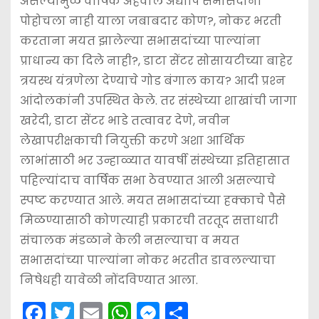
असल्यामुळे वार्षिक अहवाल अद्यापि सभासदांना
पोहोचला नाही याला जबाबदार कोण?, नोकर भरती
करताना मयत झालेल्या सभासदांच्या पाल्यांना
प्राधान्य का दिले नाही?, डाटा सेंटर सोसायटीच्या बाहेर
त्रयस्थ यंत्रणेला देण्याचे गोड बंगाल काय? आदी प्रश्‍न
आंदोलकांनी उपस्थित केले. तर संस्थेच्या शाखांची जागा
खरेदी, डाटा सेंटर भाडे तत्वावर देणे, नवीन
लेखापरीक्षकाची नियुक्ती करणे अशा आर्थिक
लाभांसाठी भर उन्हाळ्यात यावर्षी संस्थेच्या इतिहासात
पहिल्यांदाच वार्षिक सभा ठेवण्यात आली असल्याचे
स्पष्ट करण्यात आले. मयत सभासदांच्या हक्काचे पैसे
मिळण्यासाठी कोणत्याही प्रकारची तरतूद सत्ताधारी
संचालक मंडळाने केली नसल्याचा व मयत
सभासदांच्या पाल्यांना नोकर भरतीत डावलल्याचा
निषेधही यावेळी नोंदविण्यात आला.
F
T
E
W
M
S