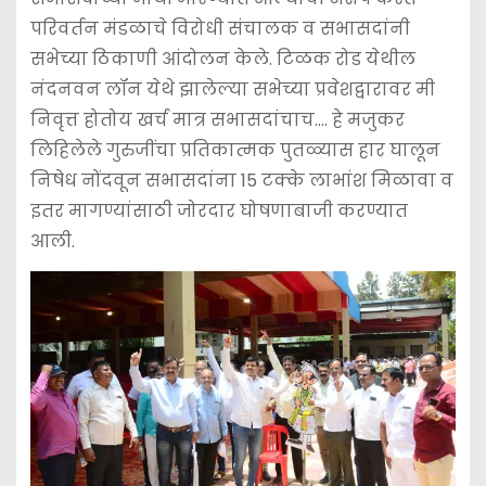
परिवर्तन मंडळाचे विरोधी संचालक व सभासदांनी
सभेच्या ठिकाणी आंदोलन केले. टिळक रोड येथील
नंदनवन लॉन येथे झालेल्या सभेच्या प्रवेशद्वारावर मी
निवृत्त होतोय खर्च मात्र सभासदांचाच…. हे मजुकर
लिहिलेले गुरुजींचा प्रतिकात्मक पुतळ्यास हार घालून
निषेध नोंदवून सभासदांना 15 टक्के लाभांश मिळावा व
इतर मागण्यांसाठी जोरदार घोषणाबाजी करण्यात
आली.