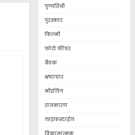
पुण्यतिथी
पुरस्कार
फिल्मी
फोटो फीचर
बैठक
भ्रष्टाचार
मॉडलिंग
राजकारण
लाइफस्टाईल
विकासात्मक