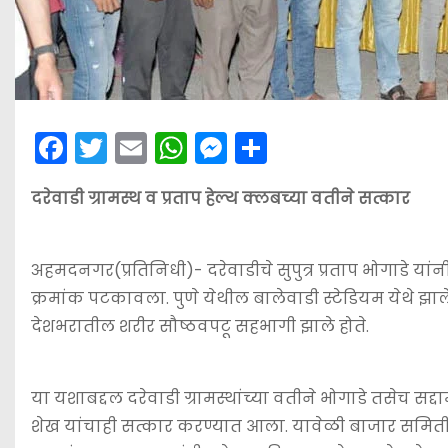
F
T
E
W
M
S
a
w
m
h
e
h
दरेवाडी ग्रामस्थ व प्रताप हेल्थ क्लबच्या वतीने सत्कार
c
itt
ai
a
s
ar
e
er
l
ts
s
e
b
A
e
अहमदनगर(प्रतिनिधी)- दरेवाडीचे सुपुत्र प्रताप भोगाडे य
o
p
n
क्रमांक पटकावला. पुणे येथील बालेवाडी स्टेडियम येथे झालेल
देशभरातील शरीर सौष्ठवपटू सहभागी झाले होते.
o
p
g
k
er
या यशाबद्दल दरेवाडी ग्रामस्थांच्या वतीने भोगाडे तसेच सद्द
शेख यांचाही सत्कार करण्यात आला. यावेळी बाजार समितीचे