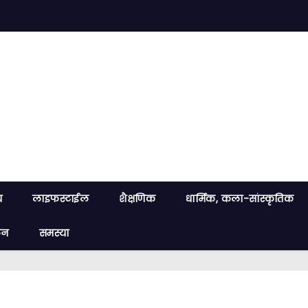
य
लाइफस्टाईल
शैक्षणिक
धार्मिक, कला-सांस्कृतिक
लन
समस्या