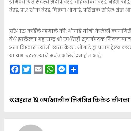
ग्रामपंचायत सदस्य संदीप बेरड, बद्रिकाका बेरड, नरेश बेरड
बेरड, प्रा.अशोक बेरड, विक्रम भोगाडे, प्रशिक्षक सोहेल शेख आ
हरिभाऊ कर्डिले म्हणाले की, भोगाडे यांनी केलेली कामगि
येथे झालेल्या महाराष्ट्र श्री स्पर्धेतही सुवर्णपदक मिळवण्
असा विश्‍वास त्यांनी व्यक्त केला. भोगाडे हा प्रताप हेल्थ
या यशाबद्दल त्याचे सर्वत्र अभिनंदन होत आहे.
F
T
E
W
M
S
a
w
m
h
e
h
c
itt
ai
a
s
ar
e
er
l
ts
s
e
P
शहरात 19 वर्षाखालील निमंत्रित क्रिकेट लीगला प
b
A
e
o
o
p
n
s
o
p
g