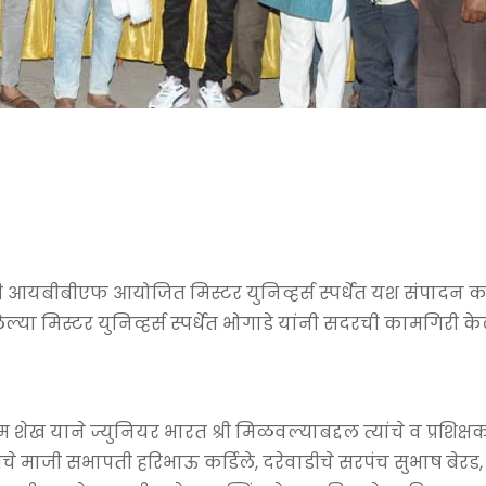
ांनी आयबीबीएफ आयोजित मिस्टर युनिव्हर्स स्पर्धेत यश संपादन
्या मिस्टर युनिव्हर्स स्पर्धेत भोगाडे यांनी सदरची कामगिरी के
ाम शेख याने ज्युनियर भारत श्री मिळवल्याबद्दल त्यांचे व प्रशिक्
 माजी सभापती हरिभाऊ कर्डिले, दरेवाडीचे सरपंच सुभाष बेरड,