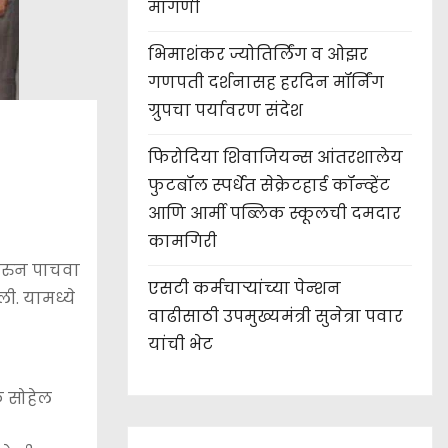
मागणी
भिमाशंकर ज्योतिर्लिंग व ओझर
गणपती दर्शनासह हरदिन मॉर्निंग
ग्रुपचा पर्यावरण संदेश
फिरोदिया शिवाजियन्स आंतरशालेय
फुटबॉल स्पर्धेत सेक्रेटहार्ड कॉन्व्हेंट
आणि आर्मी पब्लिक स्कूलची दमदार
कामगिरी
 करुन पाचवा
एसटी कर्मचाऱ्यांच्या पेन्शन
ली. यामध्ये
वाढीसाठी उपमुख्यमंत्री सुनेत्रा पवार
यांची भेट
षक सोहेल