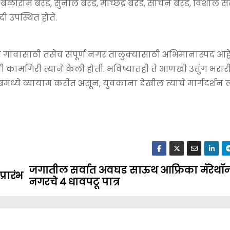
, बळीराम बेरड, सुनील बेरड, मच्छिंद्र बेरड, सचिन बेरड, विशाल 
दी उपस्थित होते.
री गावासाठी तसेच संपूर्ण नगर तालुक्यासाठी अभिमानास्पद आह
याची कामगिरी त्याने केली होती. भविष्यातही ते आणखी उत्तुंग भरार
 क्लबमध्ये व्यायाम करीत असून, युवकांना देखील त्याचे मार्गदर्शन
जगातील सर्वात अवघड साऊथ आफ्रिका मॅरेथॉ
्रारंभ
नगरचे 4 धावपटू पात्र