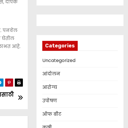
ससे, दीपक
े. पनवेल
ी घेतील
Categories
 लाभत आहे.
Uncategorized
आंदोलन
आरोग्य
नसाठी
उपोषण
ऑफ बीट
कृषी