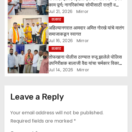
काम पूर्ण; नागरिकांच्या सोयीसाठी रात्री व
t
पहाटे घरोघरी भेटी
Jul 21, 2026
Mirror
सत्कार
i
अहिल्यानगरात आमदार अमित गोरखे यांचे मातंग
o
समाजाकडून स्वागत
Jul 16, 2026
Mirror
n
सत्कार
तोफखाना पोलीस ठाण्यात रुजू झालेले पोलिस
उपनिरीक्षक बालाजी वैद्य यांचा चर्मकार विकास
संघाकडून सत्कार
Jul 14, 2026
Mirror
Leave a Reply
Your email address will not be published.
Required fields are marked
*