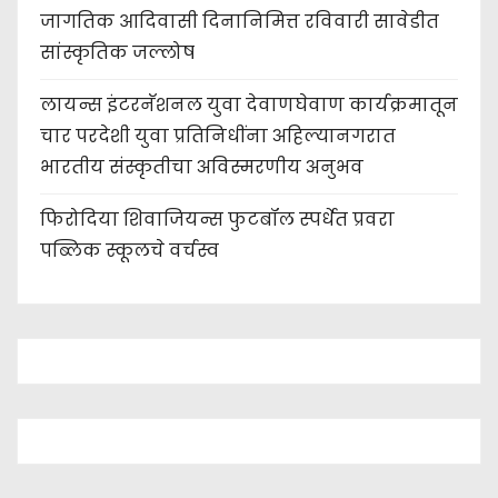
जागतिक आदिवासी दिनानिमित्त रविवारी सावेडीत
सांस्कृतिक जल्लोष
लायन्स इंटरनॅशनल युवा देवाणघेवाण कार्यक्रमातून
चार परदेशी युवा प्रतिनिधींना अहिल्यानगरात
भारतीय संस्कृतीचा अविस्मरणीय अनुभव
फिरोदिया शिवाजियन्स फुटबॉल स्पर्धेत प्रवरा
पब्लिक स्कूलचे वर्चस्व