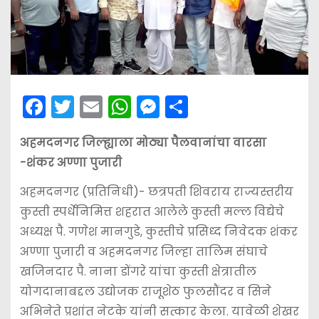
F
T
E
W
M
S
a
w
m
h
e
h
अहमदनगर जिल्ह्याला मोठ्या पैलवानांचा वारसा
c
itt
ai
a
s
ar
-शंकर अण्णा पुजारी
e
er
l
ts
s
e
b
A
e
अहमदनगर (प्रतिनिधी)- छत्रपती शिवराय राज्यस्तरीय
कुस्ती स्पर्धेनिमित्त शहरात आलेले कुस्ती मल्ल विद्येचे
o
p
n
अध्यक्ष पै. गणेश मानगुडे, कुस्तीचे प्रसिध्द निवेदक शंकर
o
p
g
अण्णा पुजारी व अहमदनगर जिल्हा तालिम संघाचे
k
er
खजिनदार पै. नाना डोंगरे यांचा कुस्ती क्षेत्रातील
योगदानाबद्दल उद्योजक राजूशेठ फुलसौंदर व सिने
अभिनेते प्रशांत नेटके यांनी सत्कार केला. यावेळी शेखर