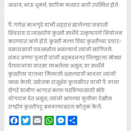
आढाव, भाऊ धुमने, सादिक मन्यार आदी उपस्थित होते.
पै. गणेश मानगुडे यांनी शहरात झालेल्या छत्रपती
शिवराय राज्यस्तरीय कुस्ती स्पर्धेचे उत्कृष्टपणे नियोजन
करण्यात आले होते. कुस्ती मल्ल विद्या कुस्तीच्या प्रचार-
प्रसारासाठी प्रयत्नशील असल्याचे त्यांनी सांगितले.
शंकर अण्णा पुजारी यांनी अहमदनगर जिल्ह्याला मोठ्या
पैलवानांचा वारसा लाभलेला असून, या स्पर्धेने
कुस्तीला चालना मिळाली असल्याची भावना त्यांनी
व्यक्त केली. उद्योजक राजूशेठ फुलसौंदर यांनी पै. नाना
डोंगरे ग्रामीण भागात मल्ल घडविण्यासाठी मोठे
योगदान देत असून, त्यांनी आपल्या मुलींना देखील
राष्ट्रीय कुस्तीपटू बनवल्याबद्दल कौतुक केले.
F
T
E
W
M
S
a
w
m
h
e
h