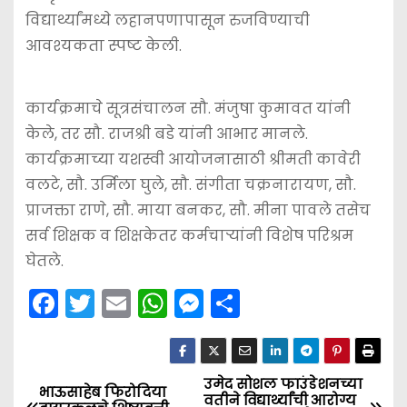
विद्यार्थ्यांमध्ये लहानपणापासून रुजविण्याची
आवश्‍यकता स्पष्ट केली.
कार्यक्रमाचे सूत्रसंचालन सौ. मंजुषा कुमावत यांनी
केले, तर सौ. राजश्री बडे यांनी आभार मानले.
कार्यक्रमाच्या यशस्वी आयोजनासाठी श्रीमती कावेरी
वलटे, सौ. उर्मिला घुले, सौ. संगीता चक्रनारायण, सौ.
प्राजक्ता राणे, सौ. माया बनकर, सौ. मीना पावले तसेच
सर्व शिक्षक व शिक्षकेतर कर्मचाऱ्यांनी विशेष परिश्रम
घेतले.
F
T
E
W
M
S
a
w
m
h
e
h
c
itt
ai
a
s
ar
e
er
l
ts
s
e
उमेद सोशल फाउंडेशनच्या
P
भाऊसाहेब फिरोदिया
वतीने विद्यार्थ्यांची आरोग्य