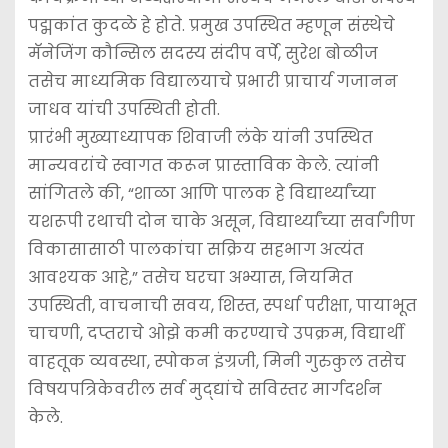
पद्मकांत कुदळे हे होते. प्रमुख उपस्थित म्हणून संस्थेचे
मॅनेजिंग कौन्सिल सदस्य संदीप वर्पे, सुरेश बोळीज
तसेच माध्यमिक विद्यालयाचे प्रभारी प्राचार्य गजानन
जाधव यांची उपस्थिती होती.
प्रारंभी मुख्याध्यापक शिवाजी लंके यांनी उपस्थित
मान्यवरांचे स्वागत करून प्रास्ताविक केले. त्यांनी
सांगितले की, “शाळा आणि पालक हे विद्यार्थ्यांच्या
यशरूपी रथाची दोन चाके असून, विद्यार्थ्यांच्या सर्वांगीण
विकासासाठी पालकांचा सक्रिय सहभाग अत्यंत
आवश्‍यक आहे,” तसेच घरचा अभ्यास, नियमित
उपस्थिती, वाचनाची सवय, शिस्त, स्पर्धा परीक्षा, पायाभूत
चाचणी, दप्तराचे ओझे कमी करण्याचे उपक्रम, विद्यार्थी
वाहतूक व्यवस्था, स्पोकन इंग्रजी, मिनी गुरुकुल तसेच
विषयपत्रिकेवरील सर्व मुद्द्यांचे सविस्तर मार्गदर्शन
केले.