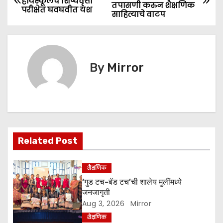
हायस्कूलचे शिष्यवृत्ती
b
A
e
तपासणी करुन शैक्षणिक
o
परीक्षेत घवघवीत यश
साहित्याचे वाटप
o
p
n
s
o
p
g
k
er
t
By
Mirror
n
a
v
i
Related Post
g
शैक्षणिक
a
‘गुड टच-बॅड टच’ची शालेय मुलींमध्ये
जनजागृती
t
Aug 3, 2026
Mirror
शैक्षणिक
i