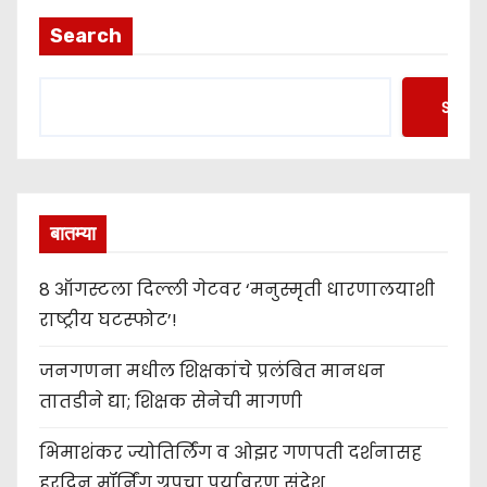
Search
Searc
बातम्या
8 ऑगस्टला दिल्ली गेटवर ‘मनुस्मृती धारणालयाशी
राष्ट्रीय घटस्फोट’!
जनगणना मधील शिक्षकांचे प्रलंबित मानधन
तातडीने द्या; शिक्षक सेनेची मागणी
भिमाशंकर ज्योतिर्लिंग व ओझर गणपती दर्शनासह
हरदिन मॉर्निंग ग्रुपचा पर्यावरण संदेश