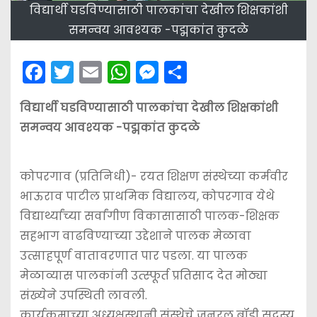
विद्यार्थी घडविण्यासाठी पालकांचा देखील शिक्षकांशी
समन्वय आवश्‍यक -पद्मकांत कुदळे
F
T
E
W
M
S
a
w
m
h
e
h
विद्यार्थी घडविण्यासाठी पालकांचा देखील शिक्षकांशी
c
itt
ai
a
s
ar
समन्वय आवश्‍यक -पद्मकांत कुदळे
e
er
l
ts
s
e
b
A
e
कोपरगाव (प्रतिनिधी)- रयत शिक्षण संस्थेच्या कर्मवीर
o
p
n
भाऊराव पाटील प्राथमिक विद्यालय, कोपरगाव येथे
o
p
g
विद्यार्थ्यांच्या सर्वांगीण विकासासाठी पालक-शिक्षक
k
er
सहभाग वाढविण्याच्या उद्देशाने पालक मेळावा
उत्साहपूर्ण वातावरणात पार पडला. या पालक
मेळाव्यास पालकांनी उत्स्फूर्त प्रतिसाद देत मोठ्या
संख्येने उपस्थिती लावली.
कार्यक्रमाच्या अध्यक्षस्थानी संस्थेचे जनरल बॉडी सदस्य