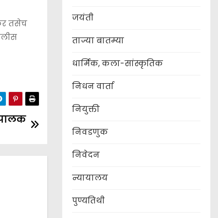
जयंती
ीकर तसेच
चालीस
ताज्या बातम्या
धार्मिक, कला-सांस्कृतिक
निधन वार्ता
नियुक्ती
त पालक
निवडणुक
निवेदन
न्यायालय
पुण्यतिथी