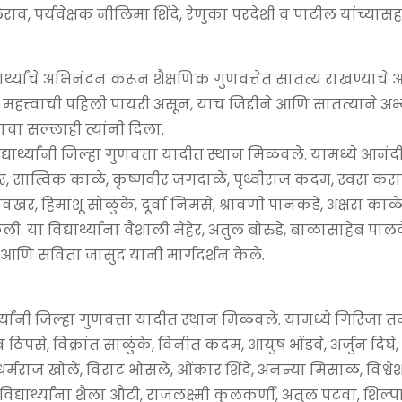
, पर्यवेक्षक नीलिमा शिंदे, रेणुका परदेशी व पाटील यांच्यासह
ार्थ्यांचे अभिनंदन करून शैक्षणिक गुणवत्तेत सातत्य राखण्याच
वासातील महत्त्वाची पहिली पायरी असून, याच जिद्दीने आणि सातत्याने
याचा सल्लाही त्यांनी दिला.
विद्यार्थ्यांनी जिल्हा गुणवत्ता यादीत स्थान मिळवले. यामध्ये आनंदी 
दर, सात्विक काळे, कृष्णवीर जगदाळे, पृथ्वीराज कदम, स्वरा कराळ
खर, हिमांशू सोळुंके, दूर्वा निमसे, श्रावणी पानकडे, अक्षरा काळे,
ी. या विद्यार्थ्यांना वैशाली मेहेर, अतुल बोरुडे, बाळासाहेब पाल
आणि सविता जासुद यांनी मार्गदर्शन केले.
ार्थ्यांनी जिल्हा गुणवत्ता यादीत स्थान मिळवले. यामध्ये गिरिजा तनप
से, विक्रांत साळुंके, विनीत कदम, आयुष भोंडवे, अर्जुन दिघे,
र्मराज खोले, विराट भोसले, ओंकार शिंदे, अनन्या मिसाळ, विश्वे
िद्यार्थ्यांना शैला औटी, राजलक्ष्मी कुलकर्णी, अतुल पटवा, शिल