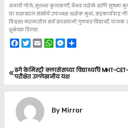
अंजली गोले, सुलभा कुलकर्णी, वैभव पडोळे आणि सुषमा मुद
या यशाबद्दल संस्थेचे उपाध्यक्ष अशोक मुथा, सहकार्यवाह 
विश्वस्त मंडळातील सर्व सदस्यांनी गुणवंत विद्यार्थी, पाल
शुभेच्छा दिल्या.
F
T
E
W
M
S
a
w
m
h
e
h
c
itt
ai
a
s
ar
e
er
l
ts
s
e
ढगे केमिस्ट्री क्लासेसच्या विद्यार्थ्यांचे MHT-CE
P
परीक्षेत उल्लेखनीय यश
b
A
e
o
o
p
n
s
o
p
g
k
er
t
By
Mirror
n