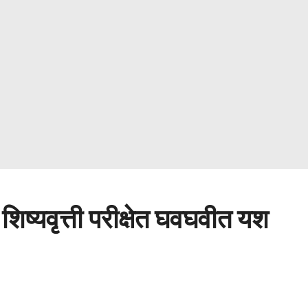
िष्यवृत्ती परीक्षेत घवघवीत यश