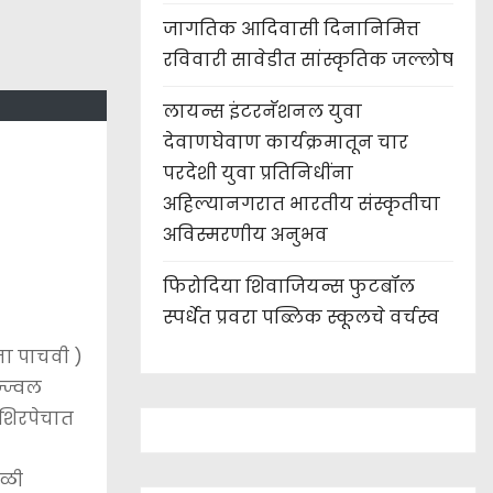
जागतिक आदिवासी दिनानिमित्त
रविवारी सावेडीत सांस्कृतिक जल्लोष
लायन्स इंटरनॅशनल युवा
देवाणघेवाण कार्यक्रमातून चार
परदेशी युवा प्रतिनिधींना
अहिल्यानगरात भारतीय संस्कृतीचा
अविस्मरणीय अनुभव
फिरोदिया शिवाजियन्स फुटबॉल
स्पर्धेत प्रवरा पब्लिक स्कूलचे वर्चस्व
ता पाचवी )
्ज्वल
ा शिरपेचात
ेळी