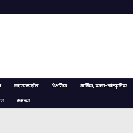
य
लाइफस्टाईल
शैक्षणिक
धार्मिक, कला-सांस्कृतिक
लन
समस्या