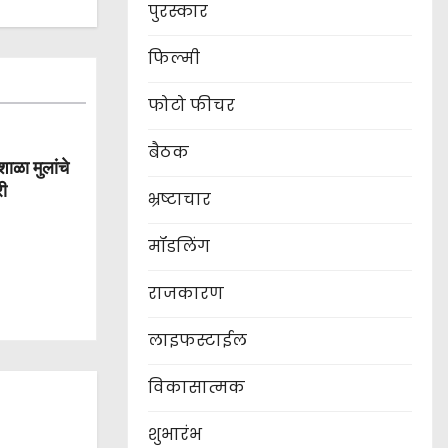
पुरस्कार
फिल्मी
फोटो फीचर
बैठक
शाळा मुलांचे
री
भ्रष्टाचार
मॉडलिंग
राजकारण
लाइफस्टाईल
विकासात्मक
शुभारंभ