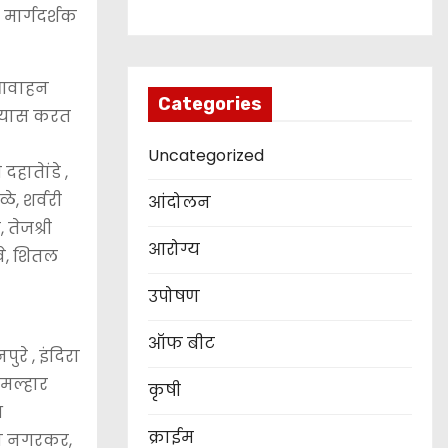
 मार्गदर्शक
े आवाहन
Categories
 अभ्यास करत
Uncategorized
दहातेांडे ,
े, शर्वरी
आंदोलन
 तेजश्री
आरोग्य
वे, शितल
उपोषण
ऑफ बीट
ुरे , इंदिरा
 मल्हार
कृषी
श
क्राईम
्पा नगरकर,