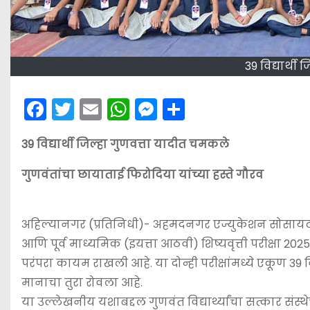
39 विद्यार्थ
F
T
E
W
M
S
a
w
m
h
e
h
39 विद्यार्थी जिल्हा गुणवत्ता यादीत चमकले
c
itt
ai
a
s
ar
e
er
l
ts
s
e
गुणवंतांचा छायाताई फिरोदिया यांच्या हस्ते गौरव
b
A
e
o
p
n
अहिल्यानगर (प्रतिनिधी)- अहमदनगर एज्युकेशन सोसायटीच्य
o
p
g
आणि पूर्व माध्यमिक (इयत्ता आठवी) शिष्यवृत्ती परीक्षा 2
k
er
परंपरा कायम राखली आहे. या दोन्ही परीक्षांमध्ये एकूण 39 वि
मानाचा तुरा रोवला आहे.
या उल्लेखनीय यशाबद्दल गुणवंत विद्यार्थ्यांचा सत्कार संस्