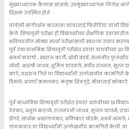
मुख्याध्यापक कैलास साबळे, उपमुख्याध्यापक निलेश भालेराव
शिक्षक उपस्थित होते.
यावेळी मार्गदर्शन करताना छायाताई फिरोदिया यांनी विद्य
केले. शिष्यवृत्ती परीक्षा ही विद्यार्थ्यांच्या शैक्षणिक प्र
भविष्यातील मोठ्या स्पर्धा परीक्षांसाठी स्वतःला तयार करण्
पूर्व उच्च प्राथमिक शिष्यवृत्ती परीक्षेत इयत्ता पाचवीच्या 20 
समर्थ कवाष्टे , स्वराज कार्ले, ओवी बडवे, सत्यजीत फुलसौं
जोशी, आरुषी जाधव, ध्रुमिल चांडवले, सर्वेश रांधवन, सुरज डाव
काटे, यशराज गिते या विद्यार्थ्यांनी उल्लेखनीय कामगिरी केल
डिमळे, अपर्णा कमलकर, मंजुषा शिवगुंडे, मीनाताई कोकाटे 
पूर्व माध्यमिक शिष्यवृत्ती परीक्षेत इयत्ता आठवीच्या 19 विद्य
देवकर, अतुल कराळे, राजनंदनी जाधव, सुजल घालमे, राघव ठिप
डोंगरे, सार्थक अस्तगावकर, अविष्कार घोडके, अथर्व आमले, ध
गायकवाड या विद्यार्थ्यांनी उल्लेखनीय कामगिरी केली. या व