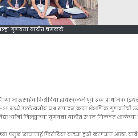
ी जिल्हा गुणवत्ता यादीत चमकले
ा भाऊसाहेब फिरोदिया हायस्कूलने पूर्व उच्च प्राथमिक (इयत्
025-26 मध्ये उल्लेखनीय यश संपादन करत शैक्षणिक गुणवत्तेची उज
द्यार्थ्यांनी जिल्ह्याच्या गुणवत्ता यादीत स्थान मिळवत शाळेच्य
थेच्या प्रमुख छायाताई फिरोदिया यांच्या हस्ते करण्यात आला. याव