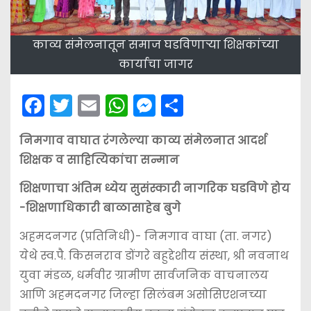
काव्य संमेलनातून समाज घडविणाऱ्या शिक्षकांच्या
कार्याचा जागर
F
T
E
W
M
S
a
w
m
h
e
h
निमगाव वाघात रंगलेल्या काव्य संमेलनात आदर्श
c
itt
ai
a
s
ar
शिक्षक व साहित्यिकांचा सन्मान
e
er
l
ts
s
e
b
A
e
शिक्षणाचा अंतिम ध्येय सुसंस्कारी नागरिक घडविणे होय
-शिक्षणाधिकारी बाळासाहेब बुगे
o
p
n
o
p
g
अहमदनगर (प्रतिनिधी)- निमगाव वाघा (ता. नगर)
k
er
येथे स्व.पै. किसनराव डोंगरे बहुद्देशीय संस्था, श्री नवनाथ
युवा मंडळ, धर्मवीर ग्रामीण सार्वजनिक वाचनालय
आणि अहमदनगर जिल्हा सिलंबम असोसिएशनच्या