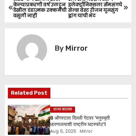
e
er
l
ts
s
e
P
केल्याप्रकरणी वर्ष उलटून
इलेक्ट्रॉनिक्सला सॅमसंगचे
b
A
e
देखील दंडात्मक रक्कमेची
सेल्स वेस्ट रीजन युनसुंग
o
वसुली नाही
ह्वांग यांची भेट
o
p
n
s
o
p
g
k
er
t
By
Mirror
n
a
v
i
Related Post
g
ताज्या बातम्या
a
8 ऑगस्टला दिल्ली गेटवर ‘मनुस्मृती
धारणालयाशी राष्ट्रीय घटस्फोट’!
t
Aug 6, 2026
Mirror