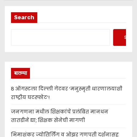
Search
Searc
बातम्या
8 ऑगस्टला दिल्ली गेटवर ‘मनुस्मृती धारणालयाशी
राष्ट्रीय घटस्फोट’!
जनगणना मधील शिक्षकांचे प्रलंबित मानधन
तातडीने द्या; शिक्षक सेनेची मागणी
भिमाशंकर ज्योतिर्लिंग व ओझर गणपती दर्शनासह