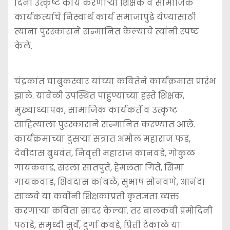
दिनी उत्कृष्ट कार्य करणाऱ्या शिक्षक व सामाजिक
कार्यकर्त्यांचे निस्वार्थ कार्य समाजापुढे येण्यासाठी
त्यांना पुरस्काराने सन्मानित केल्याचे त्यांनी स्पष्ट
केले.
चंद्रकांत चाबुकस्वार यांच्या कवितेने कार्यक्रमास प्रारंभ
झाले. यावेळी उपस्थित पाहुण्यांच्या हस्ते शिक्षक,
मुख्याध्यापक, सामाजिक कार्यकर्ते व उत्कृष्ट
साहित्याला पुरस्काराने सन्मानित करण्यात आले.
कार्यक्रमाच्या दुसऱ्या सत्रात अमोल महाराज फड,
देवीदास बुधवंत, निवृत्ती महाराज कानवडे, गोकुळ
गायकवाड, सरला सातपुते, हेमलता गिते, सिमा
गायकवाड, शिवदास कांबळे, सुभाष सोनवणे, आनंदा
साळवे या कवींनी शिक्षकांप्रती कृतज्ञता व्यक्त
करणाऱ्या कविता सादर केल्या. तर बालकवी प्रमोदिनी
पठाडे, समृध्दी सुर्वे, दुर्गा कवडे, प्रिती टेकाळे या