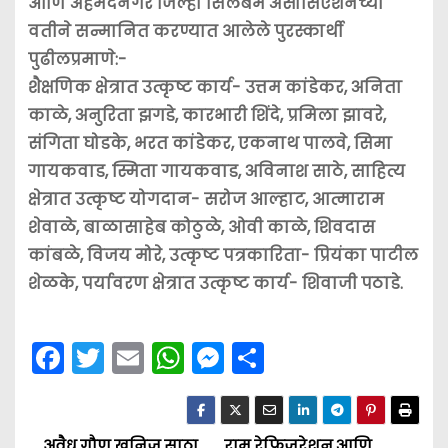
आणि अहमदनगर जिल्हा सिलंबम असोसिएशनच्या
वतीने सन्मानित करण्यात आलेले पुरस्कार्थी
पुढीलप्रमाणे:-
शैक्षणिक क्षेत्रात उत्कृष्ट कार्य- उत्तम कांडेकर, अनिता
काळे, अनुरिता झगडे, कारभारी शिंदे, प्रमिला झावरे,
संगिता घोडके, भरत कांडेकर, एकनाथ पालवे, सिमा
गायकवाड, स्मिता गायकवाड, अविनाश साठे, साहित्य
क्षेत्रात उत्कृष्ट योगदान- सरोज आल्हाट, आत्माराम
शेवाळे, बाळासाहेब कोठुळे, ओवी काळे, शिवदास
कांबळे, विजय मोरे, उत्कृष्ट पत्रकारिता- प्रियंका पाटील
शेळके, पर्यावरण क्षेत्रात उत्कृष्ट कार्य- शिवाजी पठाडे.
F
T
E
W
M
S
a
w
m
h
e
h
c
itt
ai
a
s
ar
अवैध गौण खनिज साठा
राम रेफ्रिजरेशन आणि