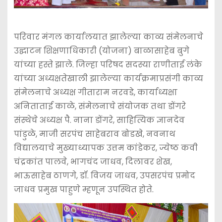
परिवार मंगल कार्यालयात झालेल्या काव्य संमेलनाचे
उद्घाटन शिक्षणाधिकारी (योजना) बाळासाहेब बुगे
यांच्या हस्ते झाले. जिल्हा परिषद सदस्या राणीताई लंके
यांच्या अध्यक्षतेखाली झालेल्या कार्यक्रमाप्रसंगी काव्य
संमेलनाचे अध्यक्ष गीताराम नरवडे, कार्याध्यक्षा
अनिताताई काळे, संमेलनाचे संयोजक तथा डोंगरे
संस्थेचे अध्यक्ष पै. नाना डोंगरे, साहित्यिक ज्ञानदेव
पांडुळे, माजी सरपंच साहेबराव बोडखे, नवनाथ
विद्यालयाचे मुख्याध्यापक उत्तम कांडेकर, ज्येष्ठ कवी
चंद्रकांत पालवे, भागचंद जाधव, दिलावर शेख,
भाऊसाहेब ठाणगे, डॉ. विजय जाधव, उपसरपंच प्रमोद
जाधव प्रमुख पाहुणे म्हणून उपस्थित होते.