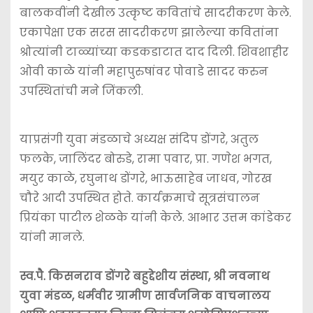
बालकवींनी देखील उत्कृष्ट कवितांचे सादरीकरण केले.
एकापेक्षा एक सरस सादरीकरण झालेल्या कवितांना
श्रोत्यांनी टाळ्यांच्या कडकडाटात दाद दिली. शिवशाहीर
ओवी काळे यांनी महापुरुषांवर पोवाडे सादर करुन
उपस्थितांची मने जिंकली.
याप्रसंगी युवा मंडळाचे अध्यक्ष संदिप डोंगरे, अतुल
फलके, जालिंदर बोरुडे, रामा पवार, प्रा. गणेश भगत,
मयुर काळे, रघुनाथ डोंगरे, भाऊसाहेब जाधव, गोरख
चौरे आदी उपस्थित होते. कार्यक्रमाचे सूत्रसंचालन
प्रियंका पाटील शेळके यांनी केले. आभार उत्तम कांडेकर
यांनी मानले.
स्व.पै. किसनराव डोंगरे बहुद्देशीय संस्था, श्री नवनाथ
युवा मंडळ, धर्मवीर ग्रामीण सार्वजनिक वाचनालय