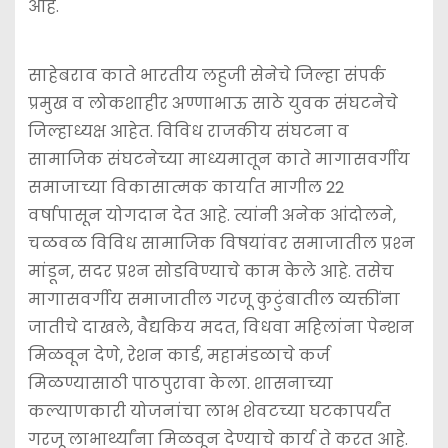
आहे.
साहेबराव काते भारतीय लहुजी सेनेचे जिल्हा संपर्क
प्रमुख व लोकशाहीर अण्णाभाऊ साठे युवक संघटनेचे
जिल्हाध्यक्ष आहेत. विविध राजकीय संघटना व
सामाजिक संघटनेच्या माध्यमातून काते मागासवर्गीय
समाजाच्या विकासात्मक कार्यात मागील 22
वर्षापासून योगदान देत आहे. त्यांनी अनेक आंदोलने,
चळवळ विविध सामाजिक विषयांवर समाजातील प्रश्‍न
मांडून, सदर प्रश्‍न सोडविण्याचे काम केले आहे. तसेच
मागासवर्गीय समाजातील गरजू कुटुंबातील व्यक्तींना
जातीचे दाखले, वैद्यकिय मदत, विधवा महिलांना पेन्शन
मिळवून देणे, रेशन कार्ड, महामंडळाचे कर्ज
मिळण्यासाठी पाठपुरावा केला. शासनाच्या
कल्याणकारी योजनांचा लाभ शेवटच्या घटकापर्यंत
गरजू लाभार्थ्यांना मिळवून देण्याचे कार्य ते करत आहे.