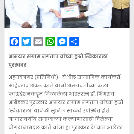
F
T
E
W
M
S
a
w
m
h
e
h
आमदार संग्राम जगताप यांच्या हस्ते स्विकारला
c
itt
ai
a
s
ar
पुरस्कार
e
er
l
ts
s
e
b
A
e
अहमदनगर (प्रतिनिधी)- येथील सामाजिक कार्यकर्ते
साहेबराव शंकर काते यांनी अमरावतीच्या कला
o
p
n
फाऊंडेशनकडून मिळालेला भारतरत्न डॉ. भिमराव
o
p
g
आंबेडकर पुरस्कार आमदार संग्राम जगताप यांच्या हस्ते
k
er
स्विकारला. यावेळी सुनिल साळवे उपस्थित होते.
मागासवर्गीय समाजाच्या कल्याणासाठी दिलेल्या
योगदानाबद्दल काते यांना हा पुरस्कार देण्यात आलेला