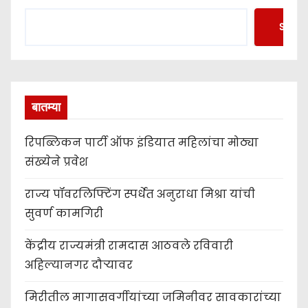
Searc
बातम्या
रिपब्लिकन पार्टी ऑफ इंडियात महिलांचा मोठ्या
संख्येने प्रवेश
राज्य पॉवरलिफ्टिंग स्पर्धेत अनुराधा मिश्रा यांची
सुवर्ण कामगिरी
केंद्रीय राज्यमंत्री रामदास आठवले रविवारी
अहिल्यानगर दौऱ्यावर
मिरीतील मागासवर्गीयांच्या जमिनीवर सावकारांच्या