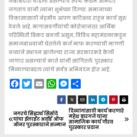
जबाबदारी वाढली असल्याचे स्पष्ट करुन आमदार
जगताप यांनी त्यांना शुभेच्छा दिल्या. समाजाच्या
विकासासाठी नेहमीच आपण कटिबध्द राहून कार्य सुरु
ठेवले आहे. मागासवर्गीयांची कोरोनानंतर आर्थिक
परिस्थिती बिकट बनली असून, विविध महामंडळाकडून
समाजबांधवांनी घेतलेले कर्ज माफ करण्याची मागणी
नव्याने स्थापन झालेल्या राज्य सरकारकडे केली
जाणार असल्याचे काते यांनी सांगितले. पुरस्कार
मिळाल्याबद्दल त्यांचे सर्वत्र अभिनंदन होत आहे.
F
T
E
W
M
S
a
w
m
h
e
h
c
itt
ai
a
s
ar
e
er
l
ts
s
e
दिव्यांगांसाठी कार्य करणारे
P
नगरचे सिद्धार्थ सिसोदे
महेश बारगजे यांना
यांचा ईलाईट अवॉर्ड ऑफ
b
A
e
सामाजिक कार्य गौरव
o
ऑनर पुरस्काराने सन्मान
पुरस्कार प्रदान
o
p
n