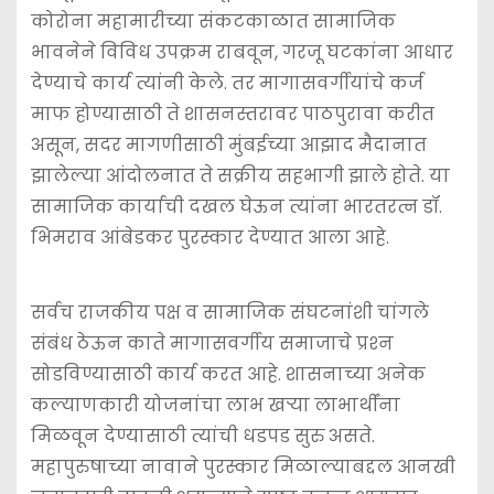
कोरोना महामारीच्या संकटकाळात सामाजिक
भावनेने विविध उपक्रम राबवून, गरजू घटकांना आधार
देण्याचे कार्य त्यांनी केले. तर मागासवर्गीयांचे कर्ज
माफ होण्यासाठी ते शासनस्तरावर पाठपुरावा करीत
असून, सदर मागणीसाठी मुंबईच्या आझाद मैदानात
झालेल्या आंदोलनात ते सक्रीय सहभागी झाले होते. या
सामाजिक कार्याची दखल घेऊन त्यांना भारतरत्न डॉ.
भिमराव आंबेडकर पुरस्कार देण्यात आला आहे.
सर्वच राजकीय पक्ष व सामाजिक संघटनांशी चांगले
संबंध ठेऊन काते मागासवर्गीय समाजाचे प्रश्‍न
सोडविण्यासाठी कार्य करत आहे. शासनाच्या अनेक
कल्याणकारी योजनांचा लाभ खर्‍या लाभार्थींना
मिळवून देण्यासाठी त्यांची धडपड सुरु असते.
महापुरुषाच्या नावाने पुरस्कार मिळाल्याबद्दल आनखी