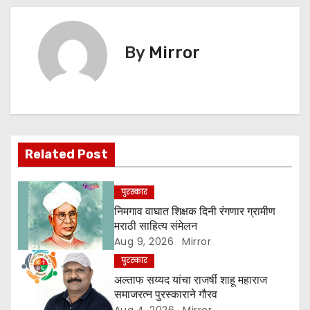
s
o
p
g
k
er
t
By
Mirror
n
a
v
i
Related Post
g
पुरस्कार
a
निमगाव वाघात शिक्षक दिनी रंगणार ग्रामीण
मराठी साहित्य संमेलन
t
Aug 9, 2026
Mirror
पुरस्कार
i
अल्ताफ सय्यद यांचा राजर्षी शाहू महाराज
o
समाजरत्न पुरस्काराने गौरव