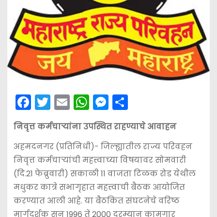
F
T
E
W
M
S
a
w
m
h
e
h
निवृत्त कर्मचार्‍यांना उपस्थित राहण्याचे आवाहन
c
itt
ai
a
s
ar
e
er
l
ts
s
e
अहमदनगर (प्रतिनिधी)- जिल्ह्यातील राज्य परिवहन
b
A
e
निवृत्त कर्मचार्‍यांची महत्त्वाच्या विषयावर सोमवारी
(दि.21 फेब्रुवारी) सकाळी 11 वाजता टिळक रोड येथील
o
p
n
मधुकर कात्रे सभागृहात महत्त्वाची बैठक आयोजित
o
p
g
करण्यात आली आहे. या बैठकित संघटनेचे वरिष्ठ
k
er
मार्गदर्शक सन 1996 ते 2000 दरम्यान कामगार