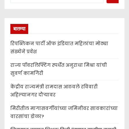
बातम्या
रिपब्लिकन पार्टी ऑफ इंडियात महिलांचा मोठ्या
संख्येने प्रवेश
राज्य पॉवरलिफ्टिंग स्पर्धेत अनुराधा मिश्रा यांची
सुवर्ण कामगिरी
केंद्रीय राज्यमंत्री रामदास आठवले रविवारी
अहिल्यानगर दौऱ्यावर
मिरीतील मागासवर्गीयांच्या जमिनीवर सावकारांच्या
वारसांचा डोळा?