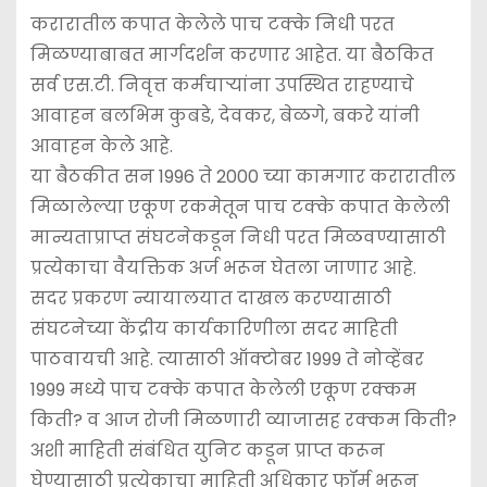
करारातील कपात केलेले पाच टक्के निधी परत
मिळण्याबाबत मार्गदर्शन करणार आहेत. या बैठकित
सर्व एस.टी. निवृत्त कर्मचार्‍यांना उपस्थित राहण्याचे
आवाहन बलभिम कुबडे, देवकर, बेळगे, बकरे यांनी
आवाहन केले आहे.
या बैठकीत सन 1996 ते 2000 च्या कामगार करारातील
मिळालेल्या एकूण रकमेतून पाच टक्के कपात केलेली
मान्यताप्राप्त संघटनेकडून निधी परत मिळवण्यासाठी
प्रत्येकाचा वैयक्तिक अर्ज भरून घेतला जाणार आहे.
सदर प्रकरण न्यायालयात दाखल करण्यासाठी
संघटनेच्या केंद्रीय कार्यकारिणीला सदर माहिती
पाठवायची आहे. त्यासाठी ऑक्टोबर 1999 ते नोव्हेंबर
1999 मध्ये पाच टक्के कपात केलेली एकूण रक्कम
किती? व आज रोजी मिळणारी व्याजासह रक्कम किती?
अशी माहिती संबंधित युनिट कडून प्राप्त करून
घेण्यासाठी प्रत्येकाचा माहिती अधिकार फॉर्म भरून