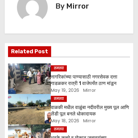
k
er
t
By
Mirror
n
a
v
Related Post
i
g
समस्या
नागरिकांच्या पाण्यासाठी नगरसेवक दत्ता
a
गाडळकर रात्री 1 वाजेपर्यंत ठाण मांडून
May 19, 2026
Mirror
t
समस्या
i
वाळकी मधील वाळुंबा नदीवरील मुख्य पूल आणि
लेंडी पूल बनले धोकादायक
o
May 18, 2026
Mirror
समस्या
n
भटके कुत्रे व मोकाट जनावरांच्या