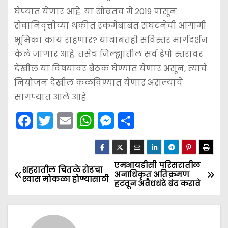
घेण्यात येणार आहे. या सोबतच मे 2019 पासून
सेवानिवृत्तीच्या थकीत रकमेबाबत संघटनेची आगामी
भूमिका काय राहणार? याबाबतही सविस्तर मार्गदर्शन
केले जाणार आहे. तसेच जिल्ह्यातील सर्व डेपो स्तरावर
देखील या विषयावर बैठक घेण्यात येणार असून, त्याचे
नियोजन देखील कळविण्यात येणार असल्याचे
सांगण्यात आले आहे.
F
T
E
W
M
S
a
w
m
h
e
h
c
itt
ai
a
s
ar
e
er
l
ts
s
e
एमआयडीसी परिसरातील
P
शहरातील चितळे रोडचा
अनाधिकृत अतिक्रमण
श्‍वास मोकळा होण्यासाठी
b
A
e
हटवून अवैधधंदे बंद करावे
o
o
p
n
s
o
p
g