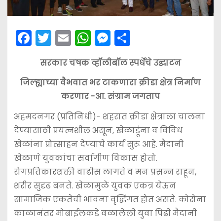
F
T
E
W
M
S
a
w
m
h
e
h
सरकार चषक व्हॉलीबॉल स्पर्धेचे उद्घाटन
c
itt
ai
a
s
ar
e
er
l
ts
s
e
जिल्ह्याच्या वैभवात भर टाकणारा क्रीडा क्षेत्र निर्माण
b
A
e
करणार -आ. संग्राम जगताप
o
p
n
अहमदनगर (प्रतिनिधी)- शहरात क्रीडा क्षेत्राला चालना
o
p
g
देण्यासाठी प्रयत्नशील असून, खेळाडूंना व विविध
k
er
खेळांना प्रोत्साहन देण्याचे कार्य सुरू आहे. मैदानी
खेळाणे युवकांचा सर्वांगीण विकास होतो.
रोगप्रतिकारशक्ती वाढीस लागते व मन प्रसन्न राहून,
शरीर सुदृढ बनते. खेळामुळे युवक एकत्र येऊन
सामाजिक एकतेची भावना वृद्धिंगत होत असते. कोरोना
काळानंतर मोबाईलकडे वळालेली युवा पिढी मैदानी