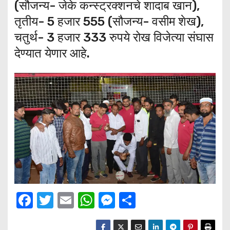
(सौजन्य- जेके कन्स्ट्रक्शनचे शादाब खान),
तृतीय- 5 हजार 555 (सौजन्य- वसीम शेख),
चतुर्थ- 3 हजार 333 रुपये रोख विजेत्या संघास
देण्यात येणार आहे.
F
T
E
W
M
S
a
w
m
h
e
h