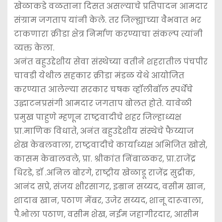
खेळाकडे वळताना दिसत असल्याचे प्रतिपादन आमदार
संग्राम जगताप यांनी केले. तर जिल्ह्याच्या वैभवात भर
टाकणारा क्रीडा क्षेत्र निर्माण करण्याचा संकल्प त्यांनी
व्यक्त केला.
अनंत बहुउद्देशीय सेवा संस्थेच्या वतीने शहरातील पंचपीर
चावडी येथील सहकार क्रीडा मंडळ येथे आयोजित
करण्यात आलेल्या सरकार चषक व्हॉलीबॉल स्पर्धेचे
उद्घाटनप्रसंगी आमदार जगताप बोलत होते. यावेळी
प्रमुख पाहुणे म्हणून राष्ट्रवादीचे शहर जिल्हाध्यक्ष
प्रा.माणिक विधाते, अनंत बहुउद्देशीय संस्थेचे फैय्याज
शेख केबलवाला, राष्ट्रवादीचे कार्याध्यक्ष अभिजित खोसे,
कासम केबालवले, प्रा. श्रीकांत निंबाळकर, प्रा.राजेंद्र
धिरडे, डॉ .अनिल बोरगे, राष्ट्रीय खेळाडू राजेंद्र सुद्रीक,
आनंद सप्रे, संजय क्षीरसागर, इम्रान सय्यद, वसीम खान,
शादाब खान, पठाण मेंबर, उजेर सय्यद, शानू दारूवाला,
पै.भोला पठाण, वसीम शेख, नईम जहागीरदार, आसीम