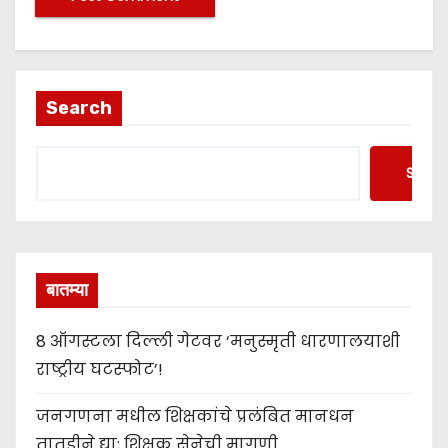
Search
Searc
बातम्या
8 ऑगस्टला दिल्ली गेटवर ‘मनुस्मृती धारणालयाशी
राष्ट्रीय घटस्फोट’!
जनगणना मधील शिक्षकांचे प्रलंबित मानधन
तातडीने द्या; शिक्षक सेनेची मागणी