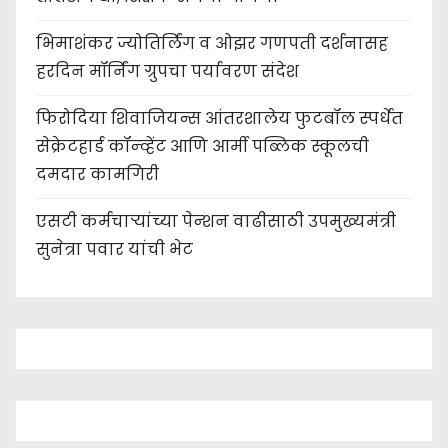
भिमाशंकर ज्योतिर्लिंग व ओझर गणपती दर्शनासह
हरदिन मॉर्निंग ग्रुपचा पर्यावरण संदेश
फिरोदिया शिवाजियन्स आंतरशालेय फुटबॉल स्पर्धेत
सेक्रेटहार्ड कॉन्व्हेंट आणि आर्मी पब्लिक स्कूलची
दमदार कामगिरी
एसटी कर्मचाऱ्यांच्या पेन्शन वाढीसाठी उपमुख्यमंत्री
सुनेत्रा पवार यांची भेट