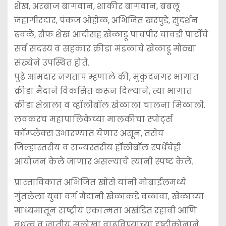
शेख, अरबाज बागवान, शाकीर बागवान, बबलू
जहागीरदार, पंकज ओहोळ, अभिजित खरपुडे, सुदर्शन
ढवळे, सैफ शेख आदीसह खेळाडू पाचपीर चावडी पार्टीचे
सर्व सदस्य व सहकार क्रीडा मंडळाचे खेळाडू मोठ्या
संख्येने उपस्थित होते.
पुढे आमदार जगताप म्हणाले की, मुकुंदनगर भागात
क्रीडा मैदाने विकसित करून दिल्याने, त्या भागात
क्रीडा क्षेत्राला व व्हॉलीबॉल खेळाला चालना मिळाली.
लवकरच महापालिकेच्या मालकीचा स्पोर्ट्स
कॉम्प्लेक्स उभारण्यात येणार असून, तसेच
जिल्हास्तरीय व राज्यस्तरीय हॉलीबॉल स्पर्धेचेही
आयोजन केले जाणार असल्याचे त्यांनी स्पष्ट केले.
प्रास्ताविकात अभिजित खोसे यांनी मोबाईलमध्ये
गुंतलेला युवा वर्ग मैदानी खेळाकडे वळावा, खेळाच्या
माध्यमातून राष्ट्रीय एकात्मता अखंडित रहावी आणि
बंधुत्व व जातीय सलोखा वाढविण्याच्या दृष्टीकोनाने