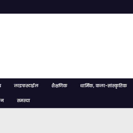
य
लाइफस्टाईल
शैक्षणिक
धार्मिक, कला-सांस्कृतिक
लन
समस्या