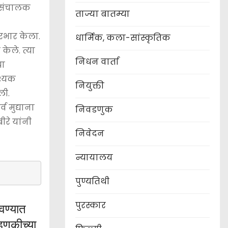
े संचालक
ताज्या बातम्या
रभार केला.
धार्मिक, कला-सांस्कृतिक
केले. त्या
निधन वार्ता
या
वश्यक
नियुक्ती
ली.
 मुद्याना
निवडणुक
रे यांनी
निवेदन
न्यायालय
पुण्यतिथी
पुरस्कार
वण्यात
णुकीच्या