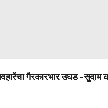
यवहारेंचा गैरकारभार उघड -सुदाम को