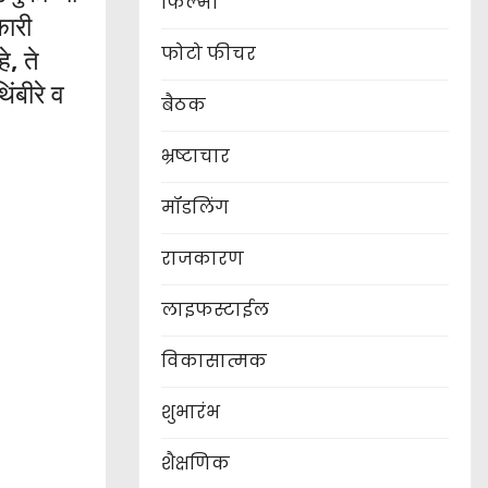
फिल्मी
कारी
फोटो फीचर
, ते
ंबीरे व
बैठक
भ्रष्टाचार
मॉडलिंग
राजकारण
लाइफस्टाईल
विकासात्मक
शुभारंभ
शैक्षणिक