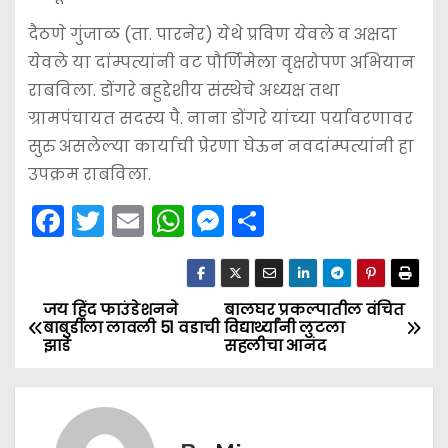
b
A
e
दैठणे गुंजाळ (ता. पारनेर) येथे प्रविण येवले व अक्षदा
o
p
n
येवले या दांम्पत्यांनी वट पौर्णिमेला वृक्षरोपण अभियान
o
p
g
राबविला. डोंगरे बहुद्देशीय संस्थेचे अध्यक्ष तथा
k
er
ग्रामपंचायत सदस्य पै. नाना डोंगरे यांच्या पर्यावरणावर
सुरु असलेल्या कार्याची प्रेरणा घेऊन नवदांम्पत्यांनी हा
उपक्रम राबविला.
F
T
E
W
M
S
a
w
m
h
e
h
c
itt
ai
a
s
ar
e
er
l
ts
s
e
जय हिंद फाउंडेशनने
बालघर प्रकल्पातील वंचित
P
बाबुर्डीला लावली 51 वडाची
विद्यार्थ्यांनी लुटला
b
A
e
झाडे
सहलीचा आनंद
o
o
p
n
s
o
p
g
k
er
t