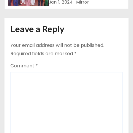
पुस्तकांची भेट
Jan 1, 2024
Mirror
Leave a Reply
Your email address will not be published.
Required fields are marked
*
Comment
*