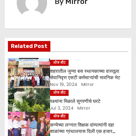
By
Mirror
n
a
v
Related Post
i
g
ऑफ बीट
शहरातील जुन्या बस स्थानकाच्या वास्तूला
a
सेवानिवृत्त एसटी कर्मचाऱ्यांची भावनिक भेट
Nov 19, 2024
Mirror
t
ऑफ बीट
i
पक्ष्यांना मिळाले सुगरणीचे घरटे
Jul 3, 2024
Mirror
o
ऑफ बीट
n
कन्येच्या लग्नात शिक्षक दांम्पत्यांनी दहा
शाळांच्या ग्रंथालयास दिली एक हजार