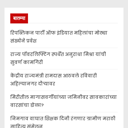
बातम्या
रिपब्लिकन पार्टी ऑफ इंडियात महिलांचा मोठ्या
संख्येने प्रवेश
राज्य पॉवरलिफ्टिंग स्पर्धेत अनुराधा मिश्रा यांची
सुवर्ण कामगिरी
केंद्रीय राज्यमंत्री रामदास आठवले रविवारी
अहिल्यानगर दौऱ्यावर
मिरीतील मागासवर्गीयांच्या जमिनीवर सावकारांच्या
वारसांचा डोळा?
निमगाव वाघात शिक्षक दिनी रंगणार ग्रामीण मराठी
साहित्य संमेलन