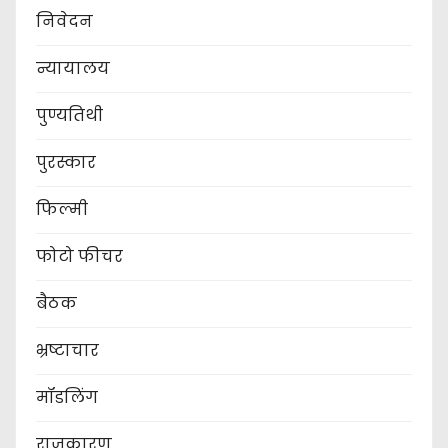
निवेदन
न्यायालय
पुण्यतिथी
पुरस्कार
फिल्मी
फोटो फीचर
बैठक
भ्रष्टाचार
मॉडलिंग
राजकारण