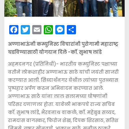
F
T
E
W
M
S
a
w
m
h
e
h
अण्णाभाऊंनी कम्युनिस्ट विचारांनी पुरोगामी महाराष्ट्र
c
itt
ai
a
s
ar
घडविण्यासाठी योगदान दिले -कॉ. सुभाष लांडे
e
er
l
ts
s
e
b
A
e
अहमदनगर (प्रतिनिधी)- भारतीय कम्युनिस्ट पक्षाच्या
वतीने लोकशाहीर अण्णाभाऊ साठे यांची जयंती साजरी
o
p
n
करण्यात आली. सिध्दार्थनगर येथील त्यांच्या पुतळ्यास
o
p
g
पुष्पहार अर्पण करुन अभिवादन करण्यात आले.
k
er
अण्णाभाऊ साठे यांना लाल सलामच्या घोषणांनी
परिसर दणाणला होता. यावेळी भाकपचे राज्य सचिव
कॉ. सुभाष लांडे, भैरवनाथ वाकळे, कॉ. महेबुब सय्यद,
रामदास वागस्कर, फिरोज शेख, दिपक शिरसाठ, सतिश
निमसे, तुषार सोनवणे, आकाश साठे, सुनील ठाकरे,