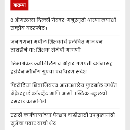
बातम्या
8 ऑगस्टला दिल्ली गेटवर ‘मनुस्मृती धारणालयाशी
राष्ट्रीय घटस्फोट’!
जनगणना मधील शिक्षकांचे प्रलंबित मानधन
तातडीने द्या; शिक्षक सेनेची मागणी
भिमाशंकर ज्योतिर्लिंग व ओझर गणपती दर्शनासह
हरदिन मॉर्निंग ग्रुपचा पर्यावरण संदेश
फिरोदिया शिवाजियन्स आंतरशालेय फुटबॉल स्पर्धेत
सेक्रेटहार्ड कॉन्व्हेंट आणि आर्मी पब्लिक स्कूलची
दमदार कामगिरी
एसटी कर्मचाऱ्यांच्या पेन्शन वाढीसाठी उपमुख्यमंत्री
सुनेत्रा पवार यांची भेट