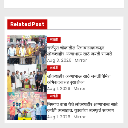
a
v
Related Post
i
g
जयंती
सर्जेपुरा चौकातील रिक्षाचालकांकडून
a
लोकशाहीर अण्णाभाऊ साठे जयंती साजरी
Aug 3, 2026
Mirror
t
जयंती
i
लोकशाहीर अण्णाभाऊ साठे जयंतीनिमित्त
अभिवादनासह वृक्षारोपण
o
Aug 1, 2026
Mirror
जयंती
n
निमगाव वाघा येथे लोकशाहीर अण्णाभाऊ साठे
जयंती उत्साहात; युवकांचा उत्स्फूर्त सहभाग
Aug 1, 2026
Mirror