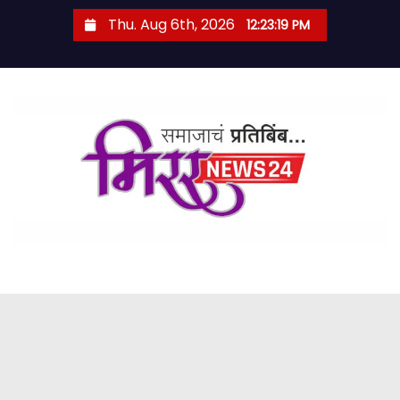
S
Thu. Aug 6th, 2026
12:23:20 PM
k
i
p
t
o
c
o
n
t
e
n
t