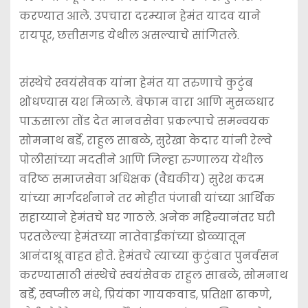
करण्यात आले. उपचारा दरम्यान हेमंत यादव याने
रायपूर, छत्तीसगड येथील असल्याचे सांगितले.
संस्थेचे स्वयंसेवक यांना हेमंत या तरुणाचे कुटुंब
शोधण्यास यश मिळाले. बेफाम वारा आणि मुसळधार
पाऊसाला तोंड देत मानवसेवा प्रकल्पाचे समन्वयक
सोमनाथ बर्डे, राहुल साबळे, सुरेखा केदार यांनी रेल्वे
पोलीसांच्या मदतीने आणि जिल्हा रुग्णालय येथील
वरिष्ठ समाजसेवा अधिक्षक (वैद्यकीय) सुरेश कदम
यांच्या मार्गदर्शनाने तर मोहीत पंजाबी यांच्या आर्थिक
सहाय्याने हेमंतचे घर गाठले. अनेक महिन्यानंतर घरी
परतलेल्या हेमंतच्या नातेवाईकांच्या डोळ्यातून
आनंदाश्रू वाहत होते. हेमंतचे त्याच्या कुटुंबात पुनर्वसन
करण्यासाठी संस्थेचे स्वयंसेवक राहुल साबळे, सोमनाथ
बर्डे, स्वप्नील मधे, प्रियंका गायकवाड, प्रतिक्षा ढाकणे,