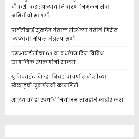
चौकशी करा; अन्याय निवारण निर्मूलन सेवा
समितीची मागणी
पार्वतीबाई सुखदेव वेताळ संस्थेच्या वतीने मिरीत
ज्येष्ठांची मोफत नेत्रतपासणी
एमआयडीसीचा 64 वा वर्धापन दिन विविध
सामाजिक उपक्रमांनी साजरा
युनिफाईट जिल्हा निवड चाचणीत नेप्तीच्या
खेळाडूंची सुवर्णमयी कामगिरी
शालेय क्रीडा स्पर्धांचे नियोजन तातडीने जाहीर करा