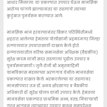
आधार मिळाला. या प्रकल्पात उपचार घेऊन मानसिक
आरोग्य चांगले झाल्यानंतर या तरुणाचे त्याच्या
कुटुंबात पुनर्वसन करण्यात आले.
मानसिक भान हरवल्यानंतर बिकट परिस्थितीमध्ये
शहरात आलेल्या हेमंतला पोलीसांनी अहमदनगर जिल्हा
रुग्णालयात उपचारासाठी दाखल केले होते.
रुग्णालयातील वरिष्ठ समाजसेवा अधिक्षक (वैद्यकीय)
सुरेश कदम यांनी सदर तरुणाला पुढील उपचार व
पुनर्वसनासाठी 1 जुलै रोजी श्री अमृतवाहिनी
ग्रामविकास मंडळाच्या अरणगाव येथील मानवसेवा
प्रकल्पात दाखल केले. भरकटलेल्या या तरुणावर
मानसोपचार तज्ञ डॉ. अनय क्षीरसागर व वैद्यकीय
अधिकारी डॉ. सुरेश घोलप यांनी उपचार केले. हेमंतला
मानवसेवा प्रकल्पात प्राथमिक अन्न, वस्त्र, निवार्‍याची
गरज भागवून त्याच्यावर उपचार करुन समुपदेशन