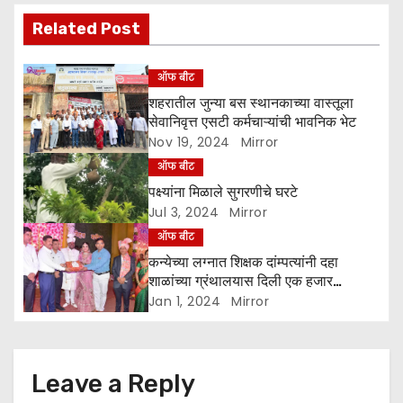
i
Related Post
g
ऑफ बीट
a
शहरातील जुन्या बस स्थानकाच्या वास्तूला
सेवानिवृत्त एसटी कर्मचाऱ्यांची भावनिक भेट
t
Nov 19, 2024
Mirror
ऑफ बीट
i
पक्ष्यांना मिळाले सुगरणीचे घरटे
o
Jul 3, 2024
Mirror
ऑफ बीट
n
कन्येच्या लग्नात शिक्षक दांम्पत्यांनी दहा
शाळांच्या ग्रंथालयास दिली एक हजार
पुस्तकांची भेट
Jan 1, 2024
Mirror
Leave a Reply