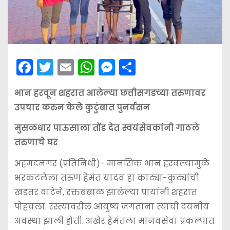
F
T
E
W
M
S
a
w
m
h
e
h
भान हरवून शहरात आलेल्या छत्तीसगडच्या तरुणावर
c
itt
ai
a
s
ar
उपचार करुन केले कुटुंबात पुनर्वसन
e
er
l
ts
s
e
b
A
e
मुसळधार पाऊसाला तोंड देत स्वयंसेवकांनी गाठले
तरुणाचे घर
o
p
n
o
p
g
अहमदनगर (प्रतिनिधी)- मानसिक भान हरवल्यामुळे
k
er
भरकटलेला तरुण हेमंत यादव हा काट्या-कुट्यांची
खडतर वाटेने, रक्तबंबाळ झालेल्या पायांनी शहरात
पोहचला. रस्त्यावरील आयुष्य जगतांंना त्याची दयनीय
अवस्था झाली होती. अखेर हेमंतला मानवसेवा प्रकल्पात