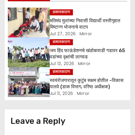
i
g
समाजकारण
मतिमंद मुलांच्या निवासी विद्यार्थी वस्तीगृहात
a
मिष्टान्न भोजनाचे वाटप
Jul 27, 2026
Mirror
t
समाजकारण
i
जय हिंद फाऊंडेशनचे खंडोबावाडी गडावर 65
वडांच्या वृक्षांची लागवड
o
Jul 13, 2026
Mirror
समाजकारण
n
स्वयंरोजगारातून कुटुंब सक्षम होतील -विकास
पालवे (डाक विभाग, वरिष्ठ अधीक्षक)
Jul 11, 2026
Mirror
Leave a Reply