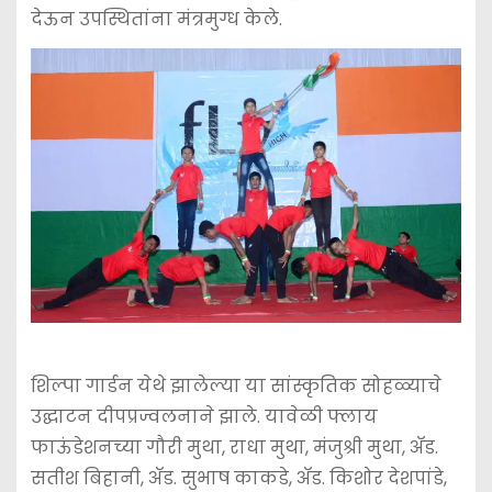
देऊन उपस्थितांना मंत्रमुग्ध केले.
शिल्पा गार्डन येथे झालेल्या या सांस्कृतिक सोहळ्याचे
उद्घाटन दीपप्रज्वलनाने झाले. यावेळी फ्लाय
फाऊंडेशनच्या गौरी मुथा, राधा मुथा, मंजुश्री मुथा, अ‍ॅड.
सतीश बिहानी, अ‍ॅड. सुभाष काकडे, अ‍ॅड. किशोर देशपांडे,