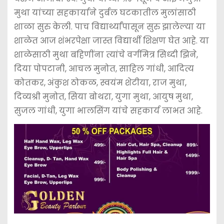
मुथा यांच्या सहकार्याने दुर्बल घटकातील मुलांसाठी
शाळा सुरु केली. पाच विद्यार्थ्यांपासून सुरु झालेल्या या
शाळेत आज शंभरपेक्षा जास्त विद्यार्थी शिक्षण घेत आहे. या
शाळेसाठी मुथा बहिणींना त्यांचे वर्गमित्र सिध्दी झिने,
दिया पोपटानी, आचल मुनोत, साहिल गांधी, आदित्य
कोतकर, अंकुश ठोकळ, स्वयंम शेटीया, राज मुथा,
दिव्यश्री मुनोत, सिया बोथरा, युगा मुथा, आयुष मुथा,
सुजल गांधी, युगा भालसिंग यांचे सहकार्य लाभत आहे.