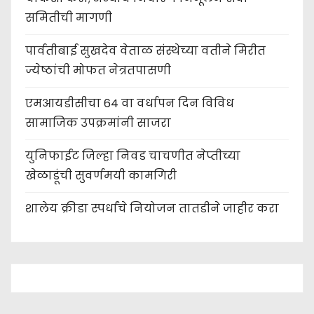
समितीची मागणी
पार्वतीबाई सुखदेव वेताळ संस्थेच्या वतीने मिरीत
ज्येष्ठांची मोफत नेत्रतपासणी
एमआयडीसीचा 64 वा वर्धापन दिन विविध
सामाजिक उपक्रमांनी साजरा
युनिफाईट जिल्हा निवड चाचणीत नेप्तीच्या
खेळाडूंची सुवर्णमयी कामगिरी
शालेय क्रीडा स्पर्धांचे नियोजन तातडीने जाहीर करा