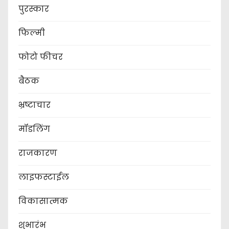
पुरस्कार
फिल्मी
फोटो फीचर
बैठक
भ्रष्टाचार
मॉडलिंग
राजकारण
लाइफस्टाईल
विकासात्मक
शुभारंभ