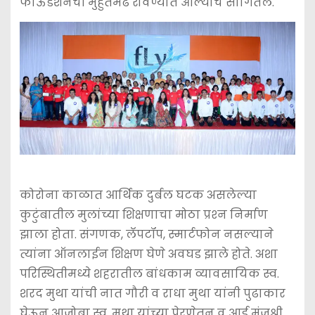
फाऊंडेशनची मुहुर्तमेढ रोवण्यात आल्याचे सांगितले.
कोरोना काळात आर्थिक दुर्बल घटक असलेल्या
कुटुंबातील मुलांच्या शिक्षणाचा मोठा प्रश्‍न निर्माण
झाला होता. संगणक, लॅपटॉप, स्मार्टफोन नसल्याने
त्यांना ऑनलाईन शिक्षण घेणे अवघड झाले होते. अशा
परिस्थितीमध्ये शहरातील बांधकाम व्यावसायिक स्व.
शरद मुथा यांची नात गौरी व राधा मुथा यांनी पुढाकार
घेऊन आजोबा स्व. मुथा यांच्या प्रेरणेतून व आई मंजुश्री