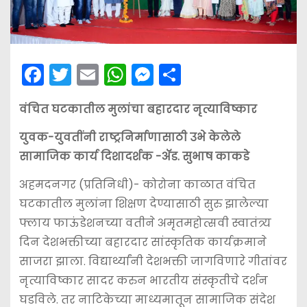
F
T
E
W
M
S
a
w
m
h
e
h
वंचित घटकातील मुलांचा बहारदार नृत्याविष्कार
c
itt
ai
a
s
ar
e
er
l
ts
s
e
युवक-युवतींनी राष्ट्रनिर्माणासाठी उभे केलेले
b
A
e
सामाजिक कार्य दिशादर्शक -अ‍ॅड. सुभाष काकडे
o
p
n
अहमदनगर (प्रतिनिधी)- कोरोना काळात वंचित
o
p
g
घटकातील मुलांना शिक्षण देण्यासाठी सुरु झालेल्या
k
er
फ्लाय फाऊंडेशनच्या वतीने अमृतमहोत्सवी स्वातंत्र्य
दिन देशभक्तीच्या बहारदार सांस्कृतिक कार्यक्रमाने
साजरा झाला. विद्यार्थ्यांनी देशभक्ती जागविणारे गीतांवर
नृत्याविष्कार सादर करुन भारतीय संस्कृतीचे दर्शन
घडविले. तर नाटिकेच्या माध्यमातून सामाजिक संदेश