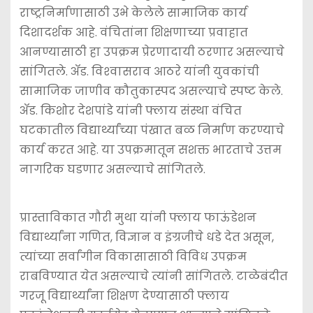
राष्ट्रनिर्माणासाठी उभे केलेले सामाजिक कार्य
दिशादर्शक आहे. वंचितांना शिक्षणाच्या प्रवाहात
आनण्यासाठी हा उपक्रम प्रेरणादायी ठरणार असल्याचे
सांगितले. अ‍ॅड. विश्‍वासराव आठरे यांनी युवकांची
सामाजिक जाणीव कौतुकास्पद असल्याचे स्पष्ट केले.
अ‍ॅड. किशोर देशपांडे यांनी फ्लाय संस्था वंचित
घटकातील विद्यार्थ्यांच्या पंखात बळ निर्माण करण्याचे
कार्य करत आहे. या उपक्रमातून सशक्त भारताचे उत्तम
नागरिक घडणार असल्याचे सांगितले.
प्रास्ताविकात गौरी मुथा यांनी फ्लाय फाऊंडेशन
विद्यार्थ्यांना गणित, विज्ञान व इंग्रजीचे धडे देत असून,
त्यांच्या सर्वांगीन विकासासाठी विविध उपक्रम
राबविण्यात येत असल्याचे त्यांनी सांगितले. टाळेबंदीत
गरजू विद्यार्थ्यांना शिक्षण देण्यासाठी फ्लाय