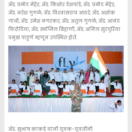
अ‍ॅड. प्रमोद मेहेर, अ‍ॅड. किशोर देशपांडे, अ‍ॅड. प्रमोद मेहेर,
अ‍ॅड. नरेश गुगळे, अ‍ॅड. विश्‍वासराव आठरे, अ‍ॅड. अशोक
गांधी, अ‍ॅड. उमेश नगरकर, अ‍ॅड. अतुल गुगळे, अ‍ॅड. आनंद
फिरोदिया, अ‍ॅड. स्वप्निल बिहाणी, अ‍ॅड. अनिल सुरपुरिया
प्रमुख पाहुणे म्हणून उपस्थित होते.
अ‍ॅड. सुभाष काकडे यांनी युवक-युवतींनी