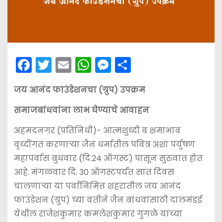
F
T
E
W
M
S
a
w
m
h
e
h
जय आनंद फाउंडेशनचा (ग्रुप) उपक्रम
c
itt
ai
a
s
ar
e
er
l
ts
s
e
समाजबांधवांना लाभ घेण्याचे आवाहन
b
A
e
अहमदनगर (प्रतिनिधी)- आत्मशुध्दी व क्षमाभाव
o
p
n
वृध्दींगत करणार्‍या जैन धर्मातील पवित्र अशा पर्युषण
o
p
g
महापर्वास बुधवार (दि.24 ऑगस्ट) पासून सुरुवात होत
k
er
आहे. मंगळवार दि. 30 ऑगस्टपर्यंत सात दिवस
चालणार्‍या या पर्वानिमित्त शहरातील जय आनंद
फाउंडेशन (ग्रुप) च्या वतीने जैन बांधवांसाठी दालमंडई
येथील राजेशकुमार कमलेशकुमार गुगळे यांच्या