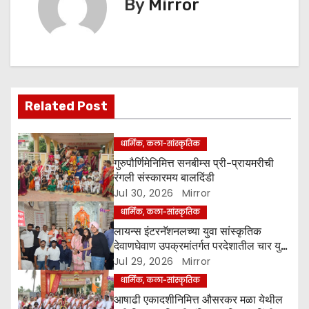
t
By
Mirror
n
a
v
Related Post
i
g
धार्मिक, कला-सांस्कृतिक
गुरुपौर्णिमेनिमित्त सनबीम्स प्री-प्रायमरीची
a
रंगली संस्कारमय बालदिंडी
Jul 30, 2026
Mirror
t
धार्मिक, कला-सांस्कृतिक
i
लायन्स इंटरनॅशनलच्या युवा सांस्कृतिक
देवाणघेवाण उपक्रमांतर्गत परदेशातील चार युवा
o
प्रतिनिधी अहिल्यानगरात
Jul 29, 2026
Mirror
धार्मिक, कला-सांस्कृतिक
n
आषाढी एकादशीनिमित्त औसरकर मळा येथील