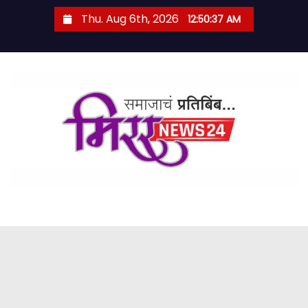
S
Thu. Aug 6th, 2026
12:50:38 AM
k
i
p
t
o
c
o
n
t
e
n
t