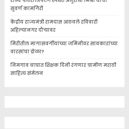
राज्य पॉवरलिफ्टिंग स्पर्धेत अनुराधा मिश्रा यांची
सुवर्ण कामगिरी
केंद्रीय राज्यमंत्री रामदास आठवले रविवारी
अहिल्यानगर दौऱ्यावर
मिरीतील मागासवर्गीयांच्या जमिनीवर सावकारांच्या
वारसांचा डोळा?
निमगाव वाघात शिक्षक दिनी रंगणार ग्रामीण मराठी
साहित्य संमेलन