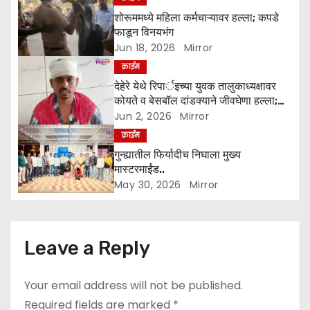
a
शोरूममध्ये महिला कर्मचाऱ्यावर हल्ला; कपडे
फाडून विनयभंग
t
Jun 18, 2026
Mirror
क्राईम
i
देहेरे येथे रिपार्इच्या युवक तालुकाध्यक्षावर
o
कोयते व बेसबॉल दांडक्याने जीवघेणा हल्ला;
आरोपींवर कारवाईची मागणी
Jun 2, 2026
Mirror
n
क्राईम
गुन्ह्यातील फिर्यादीच निघाला मुख्य
मास्टरमाईंड..
May 30, 2026
Mirror
Leave a Reply
Your email address will not be published.
Required fields are marked
*