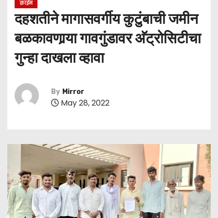
क्राईम
दहशतीने मागासवर्गीय कुटुंबाची जमीन
बळकावणार्‍या गावगुंडावर अ‍ॅट्रोसिटीचा
गुन्हा दाखला व्हावा
By
Mirror
May 28, 2022