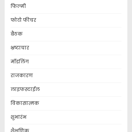
फिल्मी
फोटो फीचर
बैठक
भ्रष्टाचार
मॉडलिंग
राजकारण
लाइफस्टाईल
विकासात्मक
शुभारंभ
शैक्षणिक