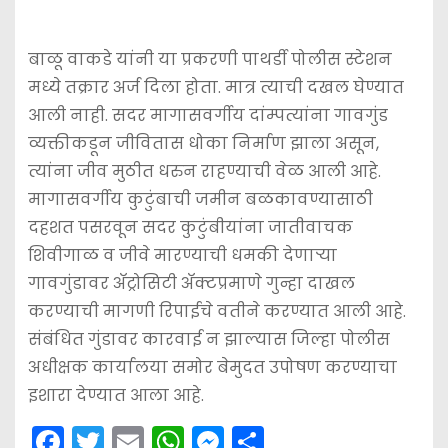
बाळू वाकडे यांनी या प्रकरणी पाथर्डी पोलीस स्टेशन
मध्ये तक्रार अर्ज दिला होता. मात्र त्याची दखल घेण्यात
आली नाही. सदर मागासवर्गीय दांम्पत्यांना गावगुंड
व्यक्तीकडून जीवितास धोका निर्माण झाला असून,
त्यांना जीव मुठीत धरुन राहण्याची वेळ आली आहे.
मागासवर्गीय कुटुंबाची जमीन बळकावण्यासाठी
दहशत पसरवून सदर कुटुंबीयांना जातीवाचक
शिवीगाळ व जीवे मारण्याची धमकी देणार्‍या
गावगुंडावर अ‍ॅट्रोसिटी अ‍ॅक्टप्रमाणे गुन्हा दाखल
करण्याची मागणी रिपाईचे वतीने करण्यात आली आहे.
संबंधित गुंडावर कारवाई न झाल्यास जिल्हा पोलीस
अधीक्षक कार्यालया समोर बेमुदत उपोषण करण्याचा
इशारा देण्यात आला आहे.
F
T
E
W
M
S