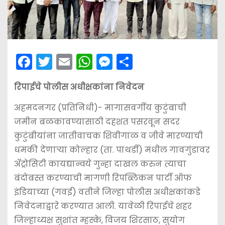
F
T
E
W
M
S
a
w
m
h
e
h
रिपाईचे पोलीस अधीक्षकांना निवेदन
c
itt
ai
a
s
ar
e
er
l
ts
s
e
अहमदनगर (प्रतिनिधी)- मागासवर्गीय कुटुंबाची
b
A
e
जमीन बळकावण्यासाठी दहशत पसरवून सदर
कुटुंबीयांना जातीवाचक शिवीगाळ व जीवे मारण्याची
o
p
n
धमकी देणार्‍या कोल्हार (ता. पाथर्डी) मधील गावगुंडावर
o
p
g
अ‍ॅट्रोसिटी कायद्यान्वये गुन्हा दाखल करुन त्याचा
k
er
बंदोबस्त करण्याची मागणी रिपब्लिकन पार्टी ऑफ
इंडियाच्या (गवई) वतीने जिल्हा पोलीस अधीक्षकांकडे
निवेदनाद्वारे करण्यात आली. यावेळी रिपाईचे शहर
जिल्हाध्यक्ष सुशांत म्हस्के, विजय शिरसाठ, सुयोग