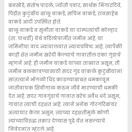
बनसोडे, संतोष पाडळे, ज्योती पवार, सार्थक भिंगारदिवे,
पिडीत कुटुंबीय बाळू वाकडे, सचिन वाकडे, रावसाहेब
वाकडे आदी उपस्थित होते.
बाळू वाकडे व सुनीता वाकडे या दांम्पत्यांची कोल्हार
(ता. पाथर्डी) येथे वडिलोपार्जीत जमीन आहे. या
जमिनीचा वाद न्यायालयात न्यायप्रविष्ट आहे. त्यापैकी
काही शेत जमीन खरेदी केल्याचे गावातील एका गुंडाचे
म्हणने आहे. ही जमीन वाकडे यांच्या ताब्यात असून, ती
जमीन बळकावण्यासाठी सदर गुंड वाकळे कुटुंबीयांना
सातत्याने भोंगळी धिंड काढण्याबाबत धमकावून
जातीवाचक शिवीगाळ करुन जीवे मारण्याची धमकी
देत आहे. सदर गावगुंडाचे गावात बरेच अवैध धंदे असून,
गावात त्याची दहशत आहे. त्याने अनेक गोरगरिबांवर
अत्याचार केला असून, त्याच्या दहशतीमुळे कोणी
त्यांच्याविरुद्ध तक्रार देण्यास पुढे येत नसल्याचे
निवेदनात म्हंटले आहे.