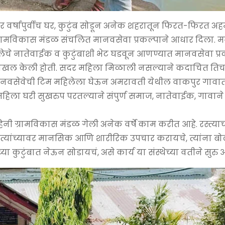
 वर्षापुर्वीच घर, कुटुंब सोडून अनेक शहरातून फिरत-फिरत 
 ग्रामविकास मंडळ संचलित मानवसेवा प्रकल्पाने आधार दिला. म
ेचे नातेवाईक व कुटुंबाशी भेट घडवून आणण्यात मानवसेवा प्
ाखल केली होती. सदर महिला मिळाली नसल्याने कदाचित तिचा 
ानवसेवेची टिम महिलेला घेऊन अमरावती येथील वाकपुर गावात 
ेली महिला घरी सुखरुप परतल्याने संपुर्ण समाज, नातेवाईक, गावा
ाहिनी ग्रामविकास मंडळ गेली अनेक वर्षे काम करीत आहे. रस्त्या
त्यांच्यावर मानसिक आणि शारीरिक उपचार करायचे, त्यांना ब
ंच्या कुटुंबात नेऊन सोडायचं, असे कार्य या संस्थेच्या वतीने सुरु 