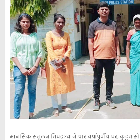
मानसिक संतुलन बिघडल्याने चार वर्षापुर्वीच घर, कुटुंब सो