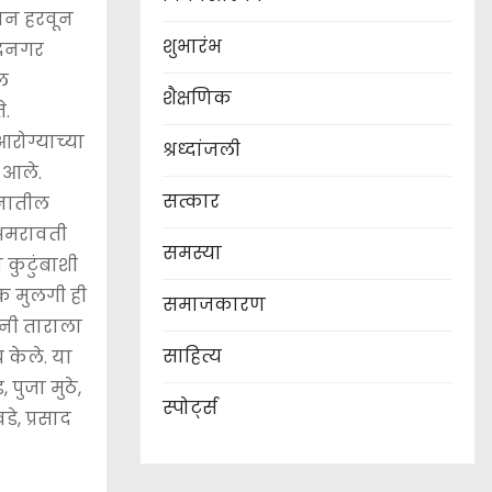
ान हरवून
शुभारंभ
मदनगर
ील
शैक्षणिक
े.
रोग्याच्या
श्रध्दांजली
 आले.
सत्कार
वनातील
 अमरावती
समस्या
कुटुंबाशी
क मुलगी ही
समाजकारण
ांनी ताराला
साहित्य
 केले. या
पुजा मुठे,
स्पोर्ट्स
े, प्रसाद