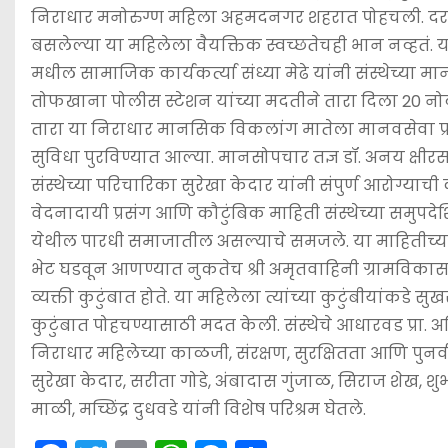
निराधार मनोरुग्ण महिला अहमदनगर शहरात पोहचली. दरर
बसलेल्या या महिलेला वैयक्तिक स्वच्छतेचही भान नव्हतं
मधील सामाजिक कार्यकर्त्या संध्या मेढे यांनी संस्थेच्य
तोफखाना पोलीस स्टेशन यांच्या मदतीने तारा दिला 20 नोव
तारा या निराधार मानसिक विकलांग मातेला मानवसेवा प्रकल
सुविधा पुरविण्यात आल्या. मानसोपचार तज्ञ डॉ. अनय क्षीरस
संस्थेच्या परिचारिका सुरेखा केदार यांनी संपुर्ण आरोग्य
वेदनादायी प्रसंग आणि कौटुंबिक माहिती संस्थेच्या समुपदे
येथील पारधी समाजातील असल्याचे समजले. या माहितीच्या आ
भेट घडवून आणण्यात नुकतेच श्री अमृतवाहिनी ग्रामविकास
व्यक्ती कुटुंबात होते. या महिलेला त्यांच्या कुटुंबीयांक
कुटुंबात पोहचण्यासाठी मदत केली. संस्थेचे आधारवड प्रा. अ
निराधार महिलेच्या काळजी, संरक्षण, सुरक्षितता आणि पुनर्
सुरेखा केदार, सरीता गोडे, अंबादास गुंजाळ, सिराज शेख, शुभा
माळी, मच्छिंद्र दुधवडे यांनी विशेष परिश्रम घेतले.