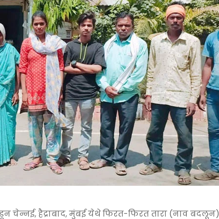
डून चेन्नई, हैद्राबाद, मुंबई येथे फिरत-फिरत तारा (नाव बदलून)