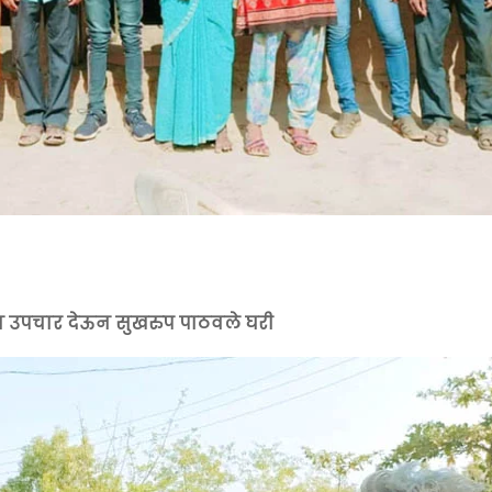
व उपचार देऊन सुखरुप पाठवले घरी