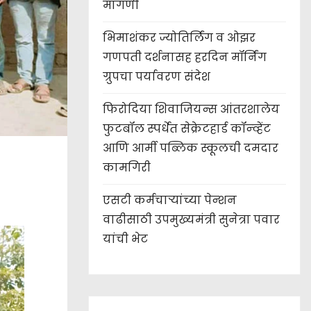
मागणी
भिमाशंकर ज्योतिर्लिंग व ओझर
गणपती दर्शनासह हरदिन मॉर्निंग
ग्रुपचा पर्यावरण संदेश
फिरोदिया शिवाजियन्स आंतरशालेय
फुटबॉल स्पर्धेत सेक्रेटहार्ड कॉन्व्हेंट
आणि आर्मी पब्लिक स्कूलची दमदार
कामगिरी
एसटी कर्मचाऱ्यांच्या पेन्शन
वाढीसाठी उपमुख्यमंत्री सुनेत्रा पवार
यांची भेट