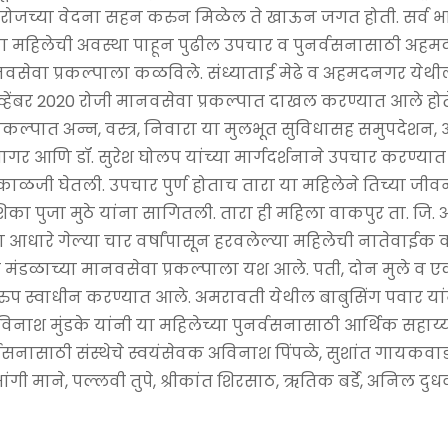
ोजच्या वेदना सहन करुन मिळेल ते खाऊन जगत होती. सर्व भ
. या महिलेची अवस्था पाहून पुढील उपचार व पुनर्वसनासाठी अह
ा मानवसेवा प्रकल्पाला कळविले. संध्याताई मेढे व अहमदनगर येथ
्हेंबर 2020 रोजी मानवसेवा प्रकल्पात दाखल करण्यात आले होत
्पात अन्न, वस्त्र, निवारा या मुलभूत सुविधासह समुपदेशन, आ
ागर आणि डॉ. सुरेश घोलप यांच्या मार्गदर्शनाने उपचार करण्यात
ाची काळजी घेतली. उपचार पुर्ण होताच तारा या महिलेने तिच्या जी
शिका पुजा मुठे यांना सागितली. तारा ही महिला वाकपुर ता. जि.
धारे गेल्या चार वर्षांपासून हरवलेल्या महिलेची नातेवाईक व 
 मंडळाच्या मानवसेवा प्रकल्पाला यश आले. पती, दोन मुले व ए
डे सुखरुप स्वाधीन करण्यात आले. अमरावती येथील बाबुसिंग पवार य
विनाश मुंडके यांनी या महिलेच्या पुनर्वसनासाठी आर्थिक सहाय्य
वसनासाठी संस्थेचे स्वयंसेवक अविनाश पिंपळे, सुशांत गायकवाड, 
ंगी माने, पल्लवी तुपे, श्रीकांत शिरसाठ, ऋतिक बर्डे, अनिल दुधवड