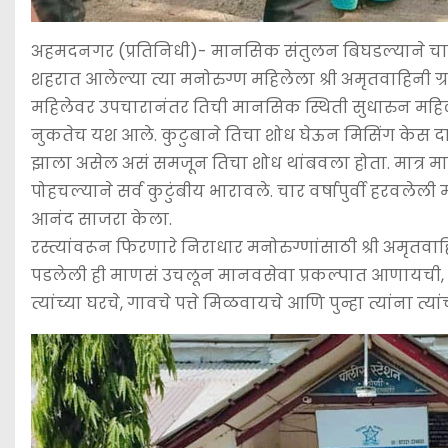
अहमदनगर (प्रतिनिधी)- मानसिक संतुलन बिघडल्याने चार
शहरात आलेल्या त्या मनोरुग्ण महिलेला श्री अमृतवाहिनी
महिलेवर उपचारानंतर तिची मानसिक स्थिती सुधारुन महिल
नुकतेच यश आले. कुटुबाने तिचा शोध घेऊन मिसिंग केस द
झाला असेल असं समजून तिचा शोध थांबवला होता. मात्र म
पोहचल्याने सर्व कुटुंबीय भारावले. चार वर्षापुर्वी हरवल
आनंद साजरा केला.
रस्त्यांवरून फिरणारे निराधार मनोरुग्णांसाठी श्री अमृतव
पडलेली ही माणसं उचलून मानवसेवा प्रकल्पात आणायची, 
त्यांच्या घरचे, गावचे पत्ते मिळवायचे आणि पुन्हा त्यांना त्या