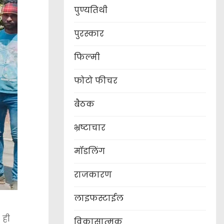
पुण्यतिथी
पुरस्कार
फिल्मी
फोटो फीचर
बैठक
भ्रष्टाचार
मॉडलिंग
राजकारण
लाइफस्टाईल
 ही
विकासात्मक