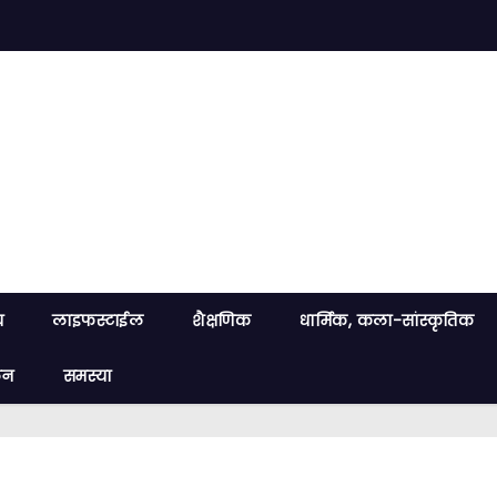
य
लाइफस्टाईल
शैक्षणिक
धार्मिक, कला-सांस्कृतिक
लन
समस्या