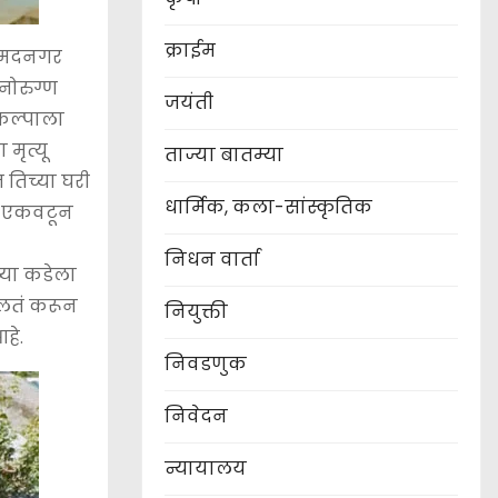
क्राईम
अहमदनगर
नोरुग्ण
जयंती
रकल्पाला
मृत्यू
ताज्या बातम्या
तिच्या घरी
धार्मिक, कला-सांस्कृतिक
ने एकवटून
निधन वार्ता
च्या कडेला
ोलतं करून
नियुक्ती
आहे.
निवडणुक
निवेदन
न्यायालय