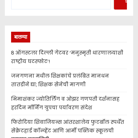
Searc
बातम्या
8 ऑगस्टला दिल्ली गेटवर ‘मनुस्मृती धारणालयाशी
राष्ट्रीय घटस्फोट’!
जनगणना मधील शिक्षकांचे प्रलंबित मानधन
तातडीने द्या; शिक्षक सेनेची मागणी
भिमाशंकर ज्योतिर्लिंग व ओझर गणपती दर्शनासह
हरदिन मॉर्निंग ग्रुपचा पर्यावरण संदेश
फिरोदिया शिवाजियन्स आंतरशालेय फुटबॉल स्पर्धेत
सेक्रेटहार्ड कॉन्व्हेंट आणि आर्मी पब्लिक स्कूलची