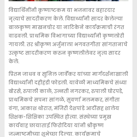
विद्यार्थिनींनी कृष्णाष्टकम या भजनावर बहारदार
नृत्याचे सादरीकरण केले. विद्यार्थ्यांनी सादर केलेल्या
बाळकृष्ण माखनचोर या नाटिकेने कार्यक्रमाची रंगत
वाढवली. प्राथमिक विभागाच्या विद्यार्थ्यांनी कृष्णलोरी
गायली. तर श्रीकृष्ण अर्जुनाला भगवतगीता सांगतानाचे
उत्कृष्ट सादरीकरण करुन कृष्णलीलेवर नृत्य सादर
केले.
प्रितम जाधव व सुनिल जार्वेकर यांच्या मार्गदर्शनाखाली
विद्यार्थ्यांनी दहीहंडी फोडली. यावेळी माध्यमिकचे संध्या
बोरसे, रुपाली काळे, उन्नती नगरकर, रुपाली घोरपडे,
प्राथमिकचे सपना सांगळे, सुवर्णा मलमकर, संगीता
वंगा, आकाश थोरात, मंजिरी देशपांडे आदींसह शालेय
शिक्षक-शिक्षिका उपस्थित होत्या. संस्थेच्या प्रमुख
कार्यवाह छायाताई फिरोदिया यांनी श्रीकृष्ण
जन्माष्टमीच्या शुभेच्छा दिल्या. कार्यक्रमाचे