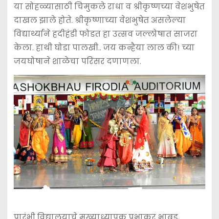
या सोहळ्यासाठी चिमुकले राधा व श्रीकृष्णच्या वेशभुषेत
दाखल झाले होते. श्रीकृष्णाच्या वेशभुषेत असलेल्या
विद्यार्थ्याने हदीहंडी फोडत हा उत्सव जल्लोषात साजरा
केला. हाथी घोडा पालखी.. जय कन्हैया लाल की! च्या
जयघोषाने शाळेचा परिसर दणाणला.
प्रारंभी विद्यालयाचे मुख्याध्यापक प्रभाकर भाबड,