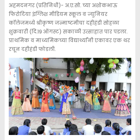
b
A
e
अहमदनगर (प्रतिनिधी)- अ.ए.सो. च्या अशोकभाऊ
फिरोदिया इंग्लिश मीडियम स्कूल व ज्युनियर
o
p
n
कॉलेजमध्ये श्रीकृष्ण जन्माष्टमीचा दहीहंडी सोहळा
o
p
g
शुक्रवारी (दि.19 ऑगस्ट) सकाळी उत्साहात पार पडला.
k
er
प्राथमिक व माध्यमिकच्या विद्यार्थ्यांनी एकावर एक थर
रचून दहीहंडी फोडली.