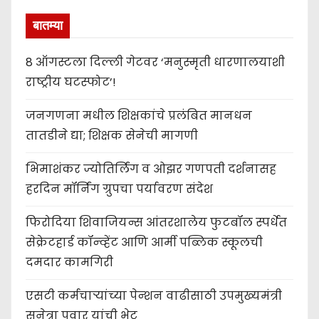
बातम्या
8 ऑगस्टला दिल्ली गेटवर ‘मनुस्मृती धारणालयाशी
राष्ट्रीय घटस्फोट’!
जनगणना मधील शिक्षकांचे प्रलंबित मानधन
तातडीने द्या; शिक्षक सेनेची मागणी
भिमाशंकर ज्योतिर्लिंग व ओझर गणपती दर्शनासह
हरदिन मॉर्निंग ग्रुपचा पर्यावरण संदेश
फिरोदिया शिवाजियन्स आंतरशालेय फुटबॉल स्पर्धेत
सेक्रेटहार्ड कॉन्व्हेंट आणि आर्मी पब्लिक स्कूलची
दमदार कामगिरी
एसटी कर्मचाऱ्यांच्या पेन्शन वाढीसाठी उपमुख्यमंत्री
सुनेत्रा पवार यांची भेट