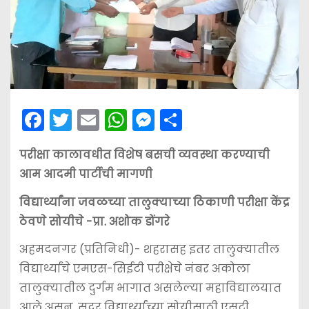
F
T
E
W
M
S
a
w
m
h
e
h
परीक्षा कालावधीत विशेष बसची व्यवस्था करण्याची
c
itt
ai
a
s
ar
आम आदमी पार्टीची मागणी
e
er
l
ts
s
e
b
A
e
विद्यार्थ्यांना जवळच्या तालुक्याच्या ठिकाणी परीक्षा केंद्र
ठेवणे सोयीचे -प्रा. अशोक डोंगरे
o
p
n
o
p
g
अहमदनगर (प्रतिनिधी)- शहरासह इतर तालुक्यातील
k
er
विद्यार्थ्यांचे एमएस-सिईटी परीक्षेचे नंबर अकोला
तालुक्यातील दुर्गम भागात असलेल्या महाविद्यालयात
आले असून, सदर विद्यार्थ्यांच्या सोयीसाठी एसटी