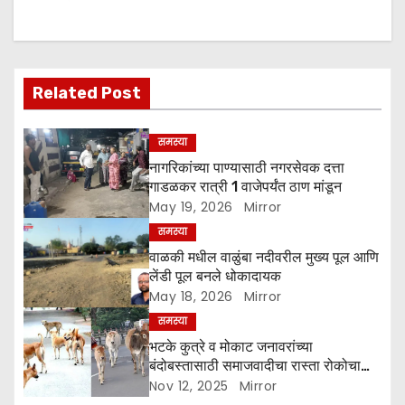
a
v
i
Related Post
g
समस्या
a
नागरिकांच्या पाण्यासाठी नगरसेवक दत्ता
गाडळकर रात्री 1 वाजेपर्यंत ठाण मांडून
t
May 19, 2026
Mirror
समस्या
i
वाळकी मधील वाळुंबा नदीवरील मुख्य पूल आणि
o
लेंडी पूल बनले धोकादायक
May 18, 2026
Mirror
n
समस्या
भटके कुत्रे व मोकाट जनावरांच्या
बंदोबस्तासाठी समाजवादीचा रास्ता रोकोचा
इशारा
Nov 12, 2025
Mirror