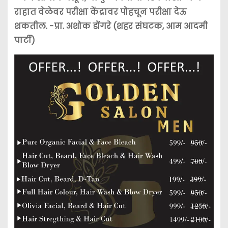
राहात वेळेवर परीक्षा केंद्रावर पोहचून परीक्षा देऊ
शकतील. -प्रा. अशोक डोंगरे (शहर संघटक, आम आदमी
पार्टी)