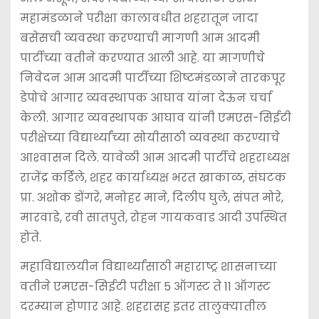
महामंडळाने परीक्षा कालावधीत शहरातून जादा
बसेसची व्यवस्था करण्याची मागणी आम आदमी
पार्टीच्या वतीने करण्यात आली आहे. या मागणीचे
निवेदन आम आदमी पार्टीच्या शिष्टमंडळाने तारकपूर
डेपोचे आगार व्यवस्थापक आघाव यांना देऊन चर्चा
केली. आगार व्यवस्थापक आघाव यांनी एमएस-सिईटी
परीक्षेच्या विद्यार्थ्यांच्या सोयीसाठी व्यवस्था करण्याचे
आश्‍वासन दिले. यावेळी आम आदमी पार्टीचे शहराध्यक्ष
राजेंद्र कर्डिले, शहर कार्याध्यक्ष भरत खाकाळ, संघटक
प्रा. अशोक डोंगरे, मनोहर माने, दिलीप घुले, संपत मोरे,
मारवाडे, रवी सातपुते, रोहन गायकवाड आदी उपस्थित
होते.
महाविद्यालयीन विद्यार्थ्यांसाठी महाराष्ट्र शासनाच्या
वतीने एमएस-सिईटी परीक्षा 5 ऑगस्ट ते 11 ऑगस्ट
दरम्यान होणार आहे. शहरासह इतर तालुक्यातील