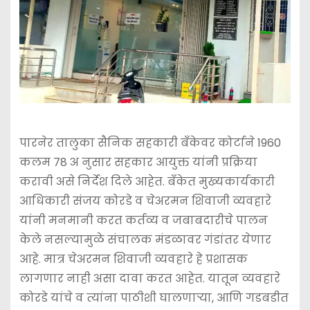
पारनेर तालुका सैनिक सहकारी बँकेवर कोर्टाने 1960
कलम 78 अ नुसार सहकार आयुक्त यांनी प्रक्रिया
करावी असे निर्देश दिले आहेत. बँकेत मुख्यकार्यकारी
आधिकारी संजय कोरडे व चेअरमन शिवाजी व्यवहारे
यांनी मनमानी करत कर्तव्य व जबाबदारीचे पालन
केले नसल्यामुळे संचालक मंडळावर गंडांतर येणार
आहे. मात्र चेअरमन शिवाजी व्यवहारे हे प्रशासक
लागणार नाही असा दावा करत आहेत. यातून व्यवहारे
कोरडे यांचे व त्यांना पाठीशी घालणार्‍या, आणि गडबडीत