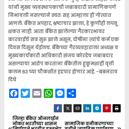
यांनी मुख्य व्यवस्थापकाची जबाबदारी प्रामाणिकपणे
निभावली नसल्याने स्वतः सह आम्हाला ही गोत्यात
आणले. बँकेत अपहार, भ्रष्टाचार झाला, हे कुणीही लपवू
शकत नाही. आता बँकेत झालेल्या गैरकारभावर
कारवाईचे सत्र सुरू झाले असून, दोषींना त्यांचे कर्म एक
दिवस दिसून येईलच. बँकेच्या गैरव्यवहाराला अध्यक्ष व
मुख्यकार्यकारी आधिकारी संजय कोरडेच जबाबदार
असल्याचा आरोप करताना बँकेतील हुकूमशाही वृत्ती
कलम 83 च्या चौकशीत हद्दपार होणार आहे. -बबनराव
दिघे
F
T
E
W
M
S
a
w
m
h
e
h
c
itt
ai
a
s
ar
e
er
l
ts
s
e
जिल्हा बँकेत ऑनलाईन
P
नोकर भरतीच्या शासन
सामाजिक वनीकरणाच्या
निर्णयाने भरतीत हस्तक्षेप
वतीने जागतिक पर्यावरण