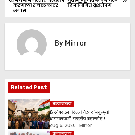
b
A
e
o
करणार्‍या संचालकांवर
दिनानिमित्त वृक्षरोपण
o
p
n
लगाम
s
o
p
g
k
er
t
n
By
Mirror
a
v
i
Related Post
g
a
ताज्या बातम्या
8 ऑगस्टला दिल्ली गेटवर ‘मनुस्मृती
t
धारणालयाशी राष्ट्रीय घटस्फोट’!
Aug 6, 2026
Mirror
i
ताज्या बातम्या