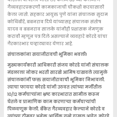
गैव्यवहारप्रकरणी कामकाजाची चौकशी करयासाठी
केला जातो. सहकार आयुक्त पुणे यांना संचालक सुदाम
कोथिंबीरें, बबनराव दिघे यांच्यासह संचालक संतोष
यादव व बबनराव सालके यांनीही प्रशासक नेमणुक
करावी म्हणून पत्र दिले असल्याने व्यवहारे कोरडे यांचा
गैरकारभार चव्हाट्यावर येणार आहे.
संचालकांना सयाजीरावची भूमिका भवली!
मुख्यकार्यकारी आधिकारी संजय कोरडे यांनी संचालक
मंडळाला नोकर भरती सारखे आमिष दाखवले त्यामुळे
संचालकांनीं फक्त सयाजीरावाची भूमिका निभावली.
त्याचा फायदा कोरडे यांनी उठवत त्यांच्या मर्जीतील
10/12 कर्मचार्‍यांना भ्रष्ट कारभारात सामील करून
घेतले व प्रामाणिक काम करणार्‍या कर्मचार्‍यांची
पिळवणूक केली. बँकेत गैरव्यवहार केल्याने कोरडे व
त्यांच्या टीमवर अनेक आर्थिक गुन्हे दाखल आहेत. कोरडे