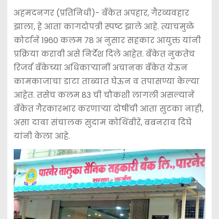
o
p
n
अहमदनगर (प्रतिनिधी)- बँकेत अपहार, गैरव्यवहार
o
p
g
झाला, हे आता कागदोपत्री स्पष्ट झाले आहे. त्याचमुळे
k
er
कोर्टाने 1960 कलम 78 अ नुसार सहकार आयुक्त यांनी
प्रक्रिया करावी असे निर्देश दिले आहेत. बँकेत नुकतेच
रिजर्व बँकेच्या अधिकार्‍यानीं अचानक बँकेत येऊन
कामकाजाचा डाटा ताब्यात घेऊन व तपासण्या केल्या
आहेत. तसेच कलम 83 ची चौकशी लागली असल्याने
बँकेत गैरकारभार करणार्‍या दोषींची आता सुटका नाही,
असा दावा संचालक सुदाम कोथिंबीरें, बबनराव दिघे
यांनी केला आहे.