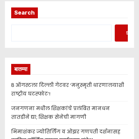
Search
Searc
बातम्या
8 ऑगस्टला दिल्ली गेटवर ‘मनुस्मृती धारणालयाशी
राष्ट्रीय घटस्फोट’!
जनगणना मधील शिक्षकांचे प्रलंबित मानधन
तातडीने द्या; शिक्षक सेनेची मागणी
भिमाशंकर ज्योतिर्लिंग व ओझर गणपती दर्शनासह