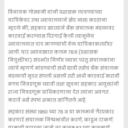
विनायक गोस्वामी यांनी प्रशासक लावण्याच्या
याचिकेवर उच्च न्यायालयाने खेद व्यक्त करताना
म्हटले की, सहकार खात्याने बँक संचालक मंडळावर
कारवाई करण्यास दिरंगाई केली त्यामुळेच
न्यायालयात दाद मागण्याची वेळ याचिकाकर्त्यांवर
आली. चार आठवड्यात कलम 78अ (प्रशासक
नियुक्तीचा) संदर्भात निर्णय घ्यावा परंतु संचालकांना
त्यांचे म्हणणे मांडण्याची संधी द्यावी तसेच बँक संचालक
मंडळाची मुदत संपली असली तरी आधी कारवाई करावी
मगच निवडणूक घ्यावी तशा सूचना सहकार आयुक्तांनी
राज्य निवडणूक प्राधिकरणाला देत त्यांना अवगत
करावे असे स्पष्ट शब्दात सांगितले आहे.
सहकार संस्था 1960 च्या 78 अ या कलमाने गैरप्रकार
करणारे संचालक निष्प्रभावीत करणे, काढून टाकणे.
यासाठी वापरला जातो तर कलम 83 च्या कलमाणे