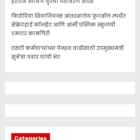
हरदिन मॉर्निंग ग्रुपचा पर्यावरण संदेश
फिरोदिया शिवाजियन्स आंतरशालेय फुटबॉल स्पर्धेत
सेक्रेटहार्ड कॉन्व्हेंट आणि आर्मी पब्लिक स्कूलची
दमदार कामगिरी
एसटी कर्मचाऱ्यांच्या पेन्शन वाढीसाठी उपमुख्यमंत्री
सुनेत्रा पवार यांची भेट
Categories