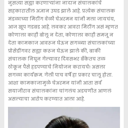
नुसत्या सह्या करणार्‍यांना नादान संचालकांचे
सहकारातील अज्ञान उघड झाले आहे. प्रत्येक संचालक
मंडळाच्या मिटींग वेळी चेअरमन यांनी मला जायचंय,
आज खूप गडबड आहे. लवकर आवरा मिटींग असं म्हणत
कोणाला काही बोलू न देता, कोणाला काही समजू न
देता कामकाज आवरून घेऊन सगळ्या संचालकांच्या
प्रोसेडींगवर सह्या करून घेऊन झाले की, बाकी
संचालक निघून गेल्यावर दिवसभर बँकेतच तळ
ठोकून पैसे हडपण्याचे नियोजन करायचे! असला
सगळा कार्यक्रम. गेली पाच वर्षे हा प्रकार चालू होता.
आशा कामकाजामुळे चेअरमन यांनी आता सर्व
सयाजीराव संचालकांना चांगलंच अडचणीत आणलं
असल्याचा आरोप करण्यात आला आहे.