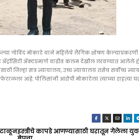
ल्या गोविंद मोकाटे याने महिलेचे लैंगिक शोषण केल्याप्रकर
ॅट्रॉसिटी अ‍ॅक्टप्रमाणे वाढीव कलम देखील लावण्यात आलेले होते
ाठी जिल्हा सत्र न्यायालय, उच्च न्यायालय तसेच सर्वोच्च न्य
न फेटाळला आहे. पोलिसांनी आरोपी मोकाटेला त्याच्या राहत्या घ
ंटाळून
इस्त्रीचे कापडे आणण्यासाठी घरातून गेलेला यु
बेपत्ता