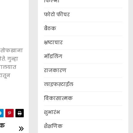
फिल्मी
फोटो फीचर
बैठक
भ्रष्टाचार
णी तोफखाना
मॉडलिंग
. गुन्हा
ायालयात
राजकारण
रातून
लाइफस्टाईल
विकासात्मक
शुभारंभ
वक
शैक्षणिक