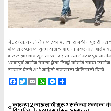
जेऊर (ता. नगर) येथील एका पक्षाचा राजकीय पुढारी असले
पोलीस स्टेशनला गुन्हा दाखल आहे. या प्रकरणात आरोपीवर अ‍
दाखल झाल्यापासून तो फरार होता. त्याने अटकपूर्व जामीनस
अटकपुर्व जामीन ठेवला होता. तिन्ही कोर्टाने त्याचा जामी
ताब्यात घेतले अशी माहिती तोफखाना पोलिसांनी दिली.
F
T
E
W
M
S
a
w
m
h
e
h
c
itt
ai
a
s
ar
e
er
l
ts
s
e
कारच्या 2 लाखसाठी सुरु असलेल्या छळाला क
P
विवाहितेची गळफास घेऊन आत्महत्या