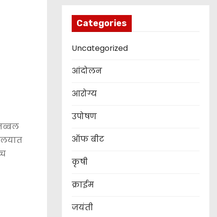
Categories
Uncategorized
आंदोलन
आरोग्य
उपोषण
तब्बल
ऑफ बीट
यालयात
्च
कृषी
क्राईम
जयंती