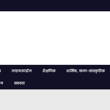
य
लाइफस्टाईल
शैक्षणिक
धार्मिक, कला-सांस्कृतिक
लन
समस्या