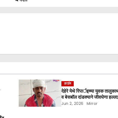
क्राईम
े
देहेरे येथे रिपार्इच्या युवक तालुकाध
व बेसबॉल दांडक्याने जीवघेणा हल्ला
कारवाईची मागणी
Jun 2, 2026
Mirror