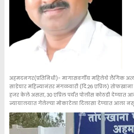
अहमदनगर(प्रतिनिधी)- मागासवर्गीय महिलेचे लैंगिक अत्
साडेचार महिन्यानंतर मंगळवारी (दि.26 एप्रिल) तोफखान
हजर केले असता, 30 एप्रिल पर्यंत पोलीस कोठडी देण्यात आ
न्यायालयात गेलेल्या मोकाटेला दिलासा देण्यात आला नसू