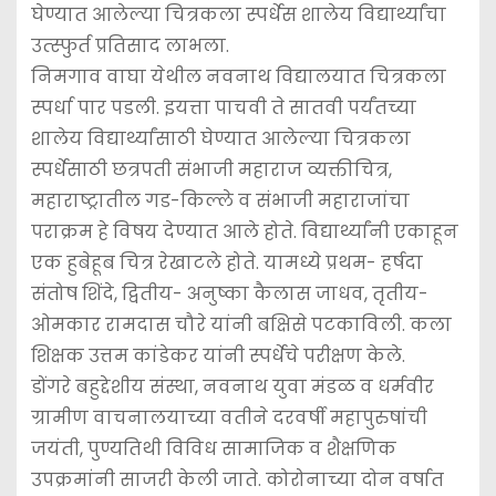
k
er
घेण्यात आलेल्या चित्रकला स्पर्धेस शालेय विद्यार्थ्यांचा
उत्स्फुर्त प्रतिसाद लाभला.
निमगाव वाघा येथील नवनाथ विद्यालयात चित्रकला
स्पर्धा पार पडली. इयत्ता पाचवी ते सातवी पर्यंतच्या
शालेय विद्यार्थ्यांसाठी घेण्यात आलेल्या चित्रकला
स्पर्धेसाठी छत्रपती संभाजी महाराज व्यक्तीचित्र,
महाराष्ट्रातील गड-किल्ले व संभाजी महाराजांचा
पराक्रम हे विषय देण्यात आले होते. विद्यार्थ्यांनी एकाहून
एक हुबेहूब चित्र रेखाटले होते. यामध्ये प्रथम- हर्षदा
संतोष शिंदे, द्वितीय- अनुष्का कैलास जाधव, तृतीय-
ओमकार रामदास चौरे यांनी बक्षिसे पटकाविली. कला
शिक्षक उत्तम कांडेकर यांनी स्पर्धेचे परीक्षण केले.
डोंगरे बहुद्देशीय संस्था, नवनाथ युवा मंडळ व धर्मवीर
ग्रामीण वाचनालयाच्या वतीने दरवर्षी महापुरुषांची
जयंती, पुण्यतिथी विविध सामाजिक व शैक्षणिक
उपक्रमांनी साजरी केली जाते. कोरोनाच्या दोन वर्षात