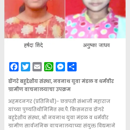
F
T
E
W
M
S
a
w
m
h
e
h
डोंगरे बहुद्देशीय संस्था, नवनाथ युवा मंडळ व धर्मवीर
c
itt
ai
a
s
ar
ग्रामीण वाचनालयाचा उपक्रम
e
er
l
ts
s
e
b
A
e
अहमदनगर (प्रतिनिधी)- छत्रपती संभाजी महाराज
यांच्या पुण्यतिथीनिमित्त स्व.पै. किसनराव डोंगरे
o
p
n
बहुद्देशीय संस्था, श्री नवनाथ युवा मंडळ व धर्मवीर
o
p
g
ग्रामीण सार्वजनिक वाचनालयाच्या संयुक्त विद्यमाने