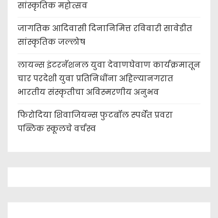
सांस्कृतिक महोत्सव
जागतिक आदिवासी दिनानिमित्त रविवारी सावेडीत
सांस्कृतिक जल्लोष
लायन्स इंटरनॅशनल युवा देवाणघेवाण कार्यक्रमातून
चार परदेशी युवा प्रतिनिधींना अहिल्यानगरात
भारतीय संस्कृतीचा अविस्मरणीय अनुभव
फिरोदिया शिवाजियन्स फुटबॉल स्पर्धेत प्रवरा
पब्लिक स्कूलचे वर्चस्व