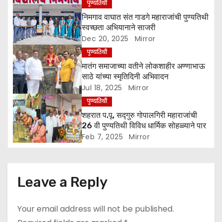
पुण्यतिथी
a
निमगाव वाघात संत गाडगे महाराजांची पुण्यतिथी
स्वच्छता अभियानाने साजरी
t
Dec 20, 2025
Mirror
पुण्यतिथी
i
मातंग समाजाच्या वतीने लोकशाहीर अण्णाभाऊ
o
साठे यांच्या स्मृतिदिनी अभिवादन
Jul 18, 2025
Mirror
n
पुण्यतिथी
शहरात प.पू. सद्गुरु गोपालगिरी महाराजांची
26 वी पुण्यतिथी विविध धार्मिक सोहळ्याने पार
Feb 7, 2025
Mirror
Leave a Reply
Your email address will not be published.