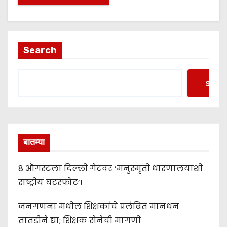
Search
Searc
बातम्या
8 ऑगस्टला दिल्ली गेटवर ‘मनुस्मृती धारणालयाशी
राष्ट्रीय घटस्फोट’!
जनगणना मधील शिक्षकांचे प्रलंबित मानधन
तातडीने द्या; शिक्षक सेनेची मागणी