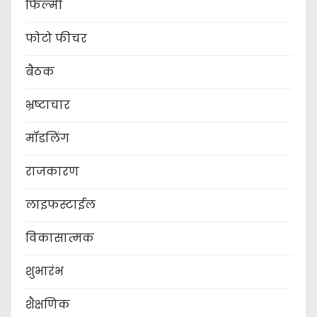
फिल्मी
फोटो फीचर
बैठक
भ्रष्टाचार
मॉडलिंग
राजकारण
लाइफस्टाईल
विकासात्मक
शुभारंभ
शैक्षणिक