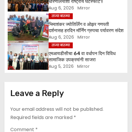
धारणालयाशी राष्ट्रीय घटस्फोट’!
t
Aug 6, 2026
Mirror
ताज्या बातम्या
i
भिमाशंकर ज्योतिर्लिंग व ओझर गणपती
o
दर्शनासह हरदिन मॉर्निंग ग्रुपचा पर्यावरण संदेश
Aug 6, 2026
Mirror
n
ताज्या बातम्या
एमआयडीसीचा 64 वा वर्धापन दिन विविध
सामाजिक उपक्रमांनी साजरा
Aug 5, 2026
Mirror
Leave a Reply
Your email address will not be published.
Required fields are marked
*
Comment
*