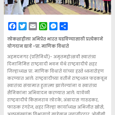
F
T
E
W
M
S
a
w
m
h
e
h
लोकशाहीला अभिप्रेत भारत घडविण्यासाठी प्रत्येकाने
c
itt
ai
a
s
ar
योगदान द्यावे -प्रा. माणिक विधाते
e
er
l
ts
s
e
b
A
e
अहमदनगर (प्रतिनिधी)- अमृतमहोत्सवी स्वातंत्र्य
दिनानिमित्त राष्ट्रवादी भवन येथे राष्ट्रवादीचे शहर
o
p
n
जिल्हाध्यक्ष प्रा. माणिक विधाते यांच्या हस्ते ध्वजारोहण
o
p
g
करण्यात आले. राष्ट्रवादीच्या वतीने राष्ट्रध्वज फडकवून
k
er
स्वातंत्र्य संग्रामात हुतात्मा झालेल्यांना व स्वातंत्र्य
सैनिकांना अभिवादन करण्यात आले. यावेळी
राष्ट्रवादीचे किसनराव लोटके, अंबादास गारुडकर,
फारुक रंगरेज, शहर जिल्हा कार्याध्यक्ष अभिजीत खोसे,
अल्पसंख्यांक विभागाचे साहेबान जहागीरदार, ओबीसी