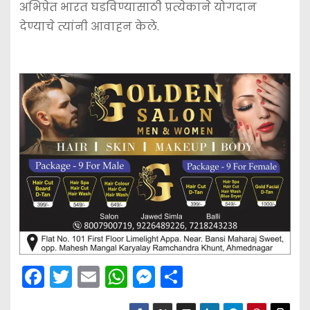
अभिप्रेत भारत घडविण्यासाठी प्रत्येकाने योगदान
देण्याचे त्यांनी आवाहन केले.
F
T
E
W
M
S
a
w
m
h
e
h