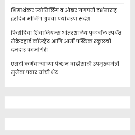
भिमाशंकर ज्योतिर्लिंग व ओझर गणपती दर्शनासह
हरदिन मॉर्निंग ग्रुपचा पर्यावरण संदेश
फिरोदिया शिवाजियन्स आंतरशालेय फुटबॉल स्पर्धेत
सेक्रेटहार्ड कॉन्व्हेंट आणि आर्मी पब्लिक स्कूलची
दमदार कामगिरी
एसटी कर्मचाऱ्यांच्या पेन्शन वाढीसाठी उपमुख्यमंत्री
सुनेत्रा पवार यांची भेट