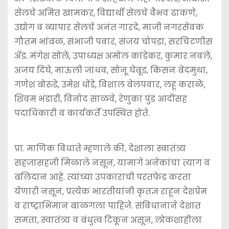
सेलचे अमित खामकर, विद्यार्थी सेलचे वैभव ढाकणे,
उद्योग व व्यापार सेलचे अनंत गारदे, माजी नगरसेवक
गौतम भांबळ, संभाजी पवार, संजय चोपडा, सरचिटणीस
अ‍ॅड. मंगेश सोले, उपाध्यक्ष अमोल कांडेकर, कुमार नवले,
अजय दिघे, माऊली जाधव, सोनू घेबूड, किसन बेदमुथा,
गणेश बोरुडे, उमेश धोंडे, विशाल बेलपवार, लहू कराळे,
शिवम भंडारी, विनोद साळवे, रेणुका पुंड आदींसह
पदाधिकारी व कार्यकर्ते उपस्थित होते.
प्रा. माणिक विधाते म्हणाले की, देशाला स्वातंत्र्य
सहजासहजी मिळाले नसून, यामागे अनेकांचा त्याग व
बलिदान आहे. त्यांच्या उपकाराची परतफेड करता
येणारी नसून, प्रत्येक भारतीयांनी कृतज्ञ राहून देशप्रेम
व राष्ट्राभिमान बाळगला पाहिजे. संविधानाने देशात
समता, स्वातंत्र्य व बंधुत्व टिकून असून, लोकशाहीला