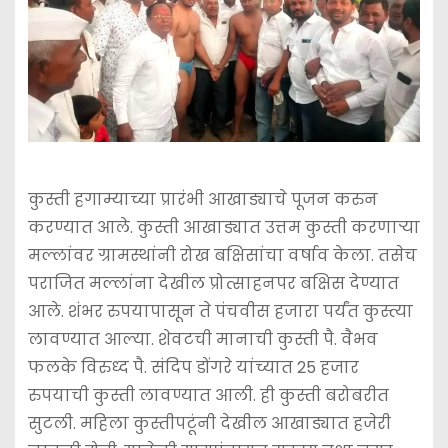
कुस्ती हगाम्याच्या प्रारंभी आखाड्याचे पूजन करुन
करण्यात आले. कुस्ती आखाड्यात उत्तम कुस्ती करणार्‍या
मल्लांवर ग्रामस्थांनी रोख बक्षिसांचा वर्षाव केला. तसेच
पराजित मल्लांना देखील प्रोत्साहनपर बक्षिस देण्यात
आले. शंभर रुपयापासून ते पंचवीस हजारा पर्यंत कुस्त्या
लावण्यात आल्या. शेवटची मानाची कुस्ती पै. वैभव
फलके विरुध्द पै. संदिप डोंगरे यांच्यात 25 हजार
रुपयाची कुस्ती लावण्यात आली. ही कुस्ती बरोबरीत
सुटली. महिला कुस्तीपटूंनी देखील आखाड्यात हजेरी