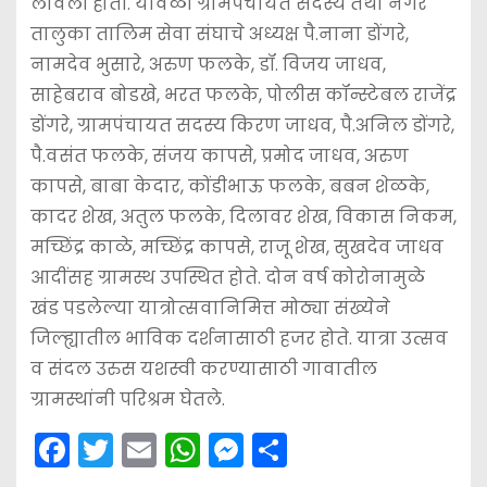
लावली होती. यावेळी ग्रामपंचायत सदस्य तथा नगर
तालुका तालिम सेवा संघाचे अध्यक्ष पै.नाना डोंगरे,
नामदेव भुसारे, अरुण फलके, डॉ. विजय जाधव,
साहेबराव बोडखे, भरत फलके, पोलीस कॉन्स्टेबल राजेंद्र
डोंगरे, ग्रामपंचायत सदस्य किरण जाधव, पै.अनिल डोंगरे,
पै.वसंत फलके, संजय कापसे, प्रमोद जाधव, अरुण
कापसे, बाबा केदार, कोंडीभाऊ फलके, बबन शेळके,
कादर शेख, अतुल फलके, दिलावर शेख, विकास निकम,
मच्छिंद्र काळे, मच्छिंद्र कापसे, राजू शेख, सुखदेव जाधव
आदींसह ग्रामस्थ उपस्थित होते. दोन वर्ष कोरोनामुळे
खंड पडलेल्या यात्रोत्सवानिमित्त मोठ्या संख्येने
जिल्ह्यातील भाविक दर्शनासाठी हजर होते. यात्रा उत्सव
व संदल उरुस यशस्वी करण्यासाठी गावातील
ग्रामस्थांनी परिश्रम घेतले.
F
T
E
W
M
S
a
w
m
h
e
h