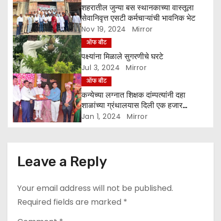
शहरातील जुन्या बस स्थानकाच्या वास्तूला
t
सेवानिवृत्त एसटी कर्मचाऱ्यांची भावनिक भेट
Nov 19, 2024
Mirror
i
ऑफ बीट
o
पक्ष्यांना मिळाले सुगरणीचे घरटे
Jul 3, 2024
Mirror
n
ऑफ बीट
कन्येच्या लग्नात शिक्षक दांम्पत्यांनी दहा
शाळांच्या ग्रंथालयास दिली एक हजार
पुस्तकांची भेट
Jan 1, 2024
Mirror
Leave a Reply
Your email address will not be published.
Required fields are marked
*