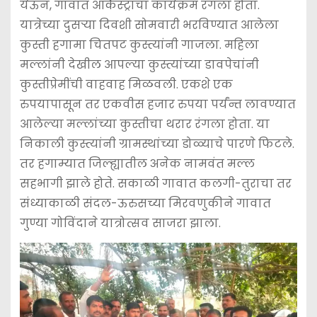
येऊन, गावात आर्केस्ट्राचा कार्यक्रम रंगला होता.
यात्रेच्या दुसर्‍या दिवशी सोमवारी भरविण्यात आलेला
कुस्ती हगामा चितपट कुस्त्यांनी गाजला. महिला
मल्लांनी देखील आपल्या कुस्त्यांच्या डावपेचांनी
कुस्तीप्रेमींची वाहवाह मिळवली. एकशे एक
रुपयापासून तर एकवीस हजार रुपया पर्यंन्त लावण्यात
आलेल्या मल्लांच्या कुस्तीचा थरार रंगला होता. या
निकाली कुस्त्यांनी ग्रामस्थांच्या डोळ्याचे पारणे फिटले.
तर हगाम्यात जिल्ह्यातील अनेक नामवंत मल्ल
सहभागी झाले होते. सकाळी गावात कलगी-तुराचा तर
संध्याकाळी संदल-ऊरुसच्या मिरवणुकीने गावात
गुण्या गोविंदाने यात्रोत्सव साजरा झाला.