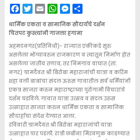
F
T
E
W
M
S
a
w
m
h
e
h
धार्मिक एकता व सामाजिक सौदार्यचे दर्शन
c
itt
ai
a
s
ar
चितपट कुस्त्यांनी गाजला हगामा
e
er
l
ts
s
e
b
A
e
अहमदनगर(प्रतिनिधी)- राज्यात एकीकडे सुरु
असलेला भोंग्यावरुन राजकारण व त्यातून निर्माण होत
o
p
n
असलेला जातीय तणाव, तर निमगाव वाघात (ता.
o
p
g
नगर) ग्रामदैवत श्री बिरोबा महाराजांची यात्रा व करिम
k
er
शहा वली बाबांचा संदल ऊरुस गावातील सर्व धर्मियांनी
एकत्र साजरा करुन महाराष्ट्राच्या पुरोगामी विचारांचे
दर्शन घडविले. गावात यात्रा उत्सव व संदल उरुस
उत्साहात साजरा करुन धार्मिक एकता व सामाजिक
सौदार्हाचा संदेश देण्यात आला.
रविवारी ग्रामदैवत श्री बिरोबा महाराजांची यात्रा
उत्साहात पार पडली. रात्री छबीना मिरवणुक काढण्यात