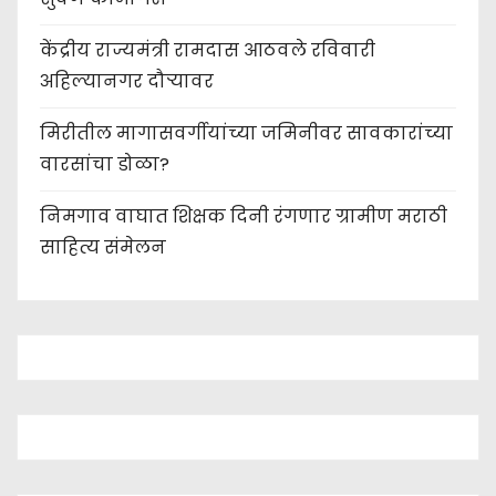
केंद्रीय राज्यमंत्री रामदास आठवले रविवारी
अहिल्यानगर दौऱ्यावर
मिरीतील मागासवर्गीयांच्या जमिनीवर सावकारांच्या
वारसांचा डोळा?
निमगाव वाघात शिक्षक दिनी रंगणार ग्रामीण मराठी
साहित्य संमेलन