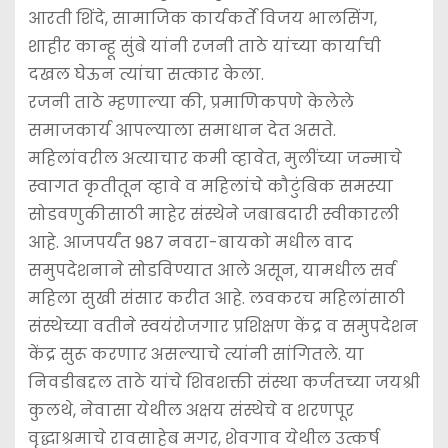
आरती शिंदे, सामाजिक कार्यकर्ते विजय भालसिंग,
शाहीर कान्हू सुंबे यांनी रजनी ताठे यांच्या कार्याची
दखल घेऊन त्यांचा सत्कार केला.
रजनी ताठे म्हणाल्या की, प्रमाणिकपणे केलेले
समाजकार्य आपल्याला समाधान देत असते.
महिलांवरील अत्याचार कमी व्हावेत, मुलींच्या जन्माचे
स्वागत कृतीतून व्हावे व महिलांचे कौटुंबिक समस्या
सोडवणुकीसाठी माहेर संस्थेने जबाबदारी स्वीकारली
आहे. आजपर्यंत 987 नवरा-बायको मधील वाद
समुपदेशनाने सोडविण्यात आले असून, यामधील सर्व
महिला सुखी संसार करीत आहे. लवकरच महिलांसाठी
संस्थेच्या वतीने स्वयंरोजगार प्रशिक्षण केंद्र व समुपदेशन
केंद्र सुरू करणार असल्याचे त्यांनी सांगितले. या
निवडीबद्दल ताठे यांचे शिवशक्ती संस्था कर्जतच्या जयश्री
कुलथे, नेवासा येथील अक्षय संस्थेचे व शरणपूर
वृद्धाश्रमाचे रावसाहेब मगर, शेवगाव येथील उत्कर्ष