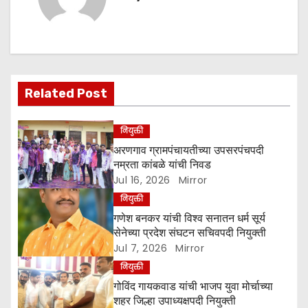
n
a
v
Related Post
i
g
नियुक्ती
अरणगाव ग्रामपंचायतीच्या उपसरपंचपदी
a
नम्रता कांबळे यांची निवड
Jul 16, 2026
Mirror
t
नियुक्ती
i
गणेश बनकर यांची विश्‍व सनातन धर्म सूर्य
सेनेच्या प्रदेश संघटन सचिवपदी नियुक्ती
o
Jul 7, 2026
Mirror
नियुक्ती
n
गोविंद गायकवाड यांची भाजप युवा मोर्चाच्या
शहर जिल्हा उपाध्यक्षपदी नियुक्ती