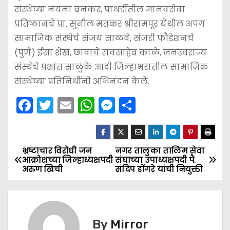
संस्थेच्या नयना बनकर, पाथर्डीतील मानवसेवा
प्रतिष्ठानचे प्रा. सुनील मतकर श्रीरामपूर येथील अपंग
सामाजिक संस्थेचे संजय साळवे, संजरी फौंडेशनचे
(पुणे) ईसा शेख, छावाचे रावसाहेब काळे, जनस्वराज्य
संस्थेचे प्रशांत साळुंके आदी जिल्हाभरातील सामाजिक
संस्थेच्या प्रतिनिधींनी अभिनंदन केले.
F
T
E
W
M
S
a
w
m
h
e
h
c
itt
ai
a
s
ar
e
er
l
ts
s
e
भ्रष्टाचार विरोधी जन
नगर तालुका तालिम सेवा
P
आक्रोशच्या जिल्हाध्यक्षपदी
संघाच्या उपाध्यक्षपदी पै.
b
A
e
अरुण खिची
संदिप डोंगरे यांची नियुक्ती
o
o
p
n
s
o
p
g
k
er
t
By
Mirror