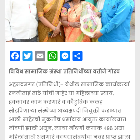
F
T
E
W
M
S
a
w
m
h
e
h
विविध सामाजिक संस्था प्रतिनिधींच्या वतीने गौरव
c
itt
ai
a
s
ar
e
er
l
ts
s
e
अहमदनगर (प्रतिनिधी)- येथील सामाजिक कार्यकर्त्या
b
A
e
रजनीताई ताठे यांची माहेर या महिलांच्या न्याय,
हक्कावर काम करणारे व कौटुंबिक कलह
o
p
n
सोडविणार्‍या संस्थेच्या अध्यक्षपदी नियुक्ती करण्यात
o
p
g
आली. माहेरची नुकतीच धर्मादाय आयुक्त कार्यालयात
k
er
नोंदणी झाली असून, त्याचा नोंदणी क्रमांक 498 असा
महिलांसाठी असणारे कायद्यासंबंधीचा नंबर प्राप्त झाला