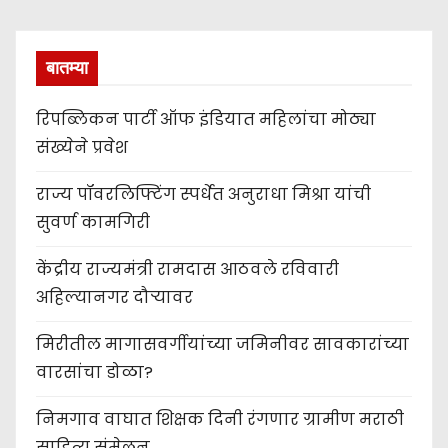
बातम्या
रिपब्लिकन पार्टी ऑफ इंडियात महिलांचा मोठ्या
संख्येने प्रवेश
राज्य पॉवरलिफ्टिंग स्पर्धेत अनुराधा मिश्रा यांची
सुवर्ण कामगिरी
केंद्रीय राज्यमंत्री रामदास आठवले रविवारी
अहिल्यानगर दौऱ्यावर
मिरीतील मागासवर्गीयांच्या जमिनीवर सावकारांच्या
वारसांचा डोळा?
निमगाव वाघात शिक्षक दिनी रंगणार ग्रामीण मराठी
साहित्य संमेलन