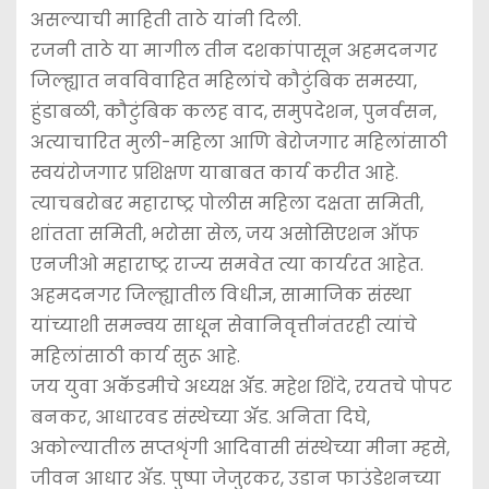
असल्याची माहिती ताठे यांनी दिली.
रजनी ताठे या मागील तीन दशकांपासून अहमदनगर
जिल्ह्यात नवविवाहित महिलांचे कौटुंबिक समस्या,
हुंडाबळी, कौटुंबिक कलह वाद, समुपदेशन, पुनर्वसन,
अत्याचारित मुली-महिला आणि बेरोजगार महिलांसाठी
स्वयंरोजगार प्रशिक्षण याबाबत कार्य करीत आहे.
त्याचबरोबर महाराष्ट्र पोलीस महिला दक्षता समिती,
शांतता समिती, भरोसा सेल, जय असोसिएशन ऑफ
एनजीओ महाराष्ट्र राज्य समवेत त्या कार्यरत आहेत.
अहमदनगर जिल्ह्यातील विधीज्ञ, सामाजिक संस्था
यांच्याशी समन्वय साधून सेवानिवृत्तीनंतरही त्यांचे
महिलांसाठी कार्य सुरू आहे.
जय युवा अकॅडमीचे अध्यक्ष अ‍ॅड. महेश शिंदे, रयतचे पोपट
बनकर, आधारवड संस्थेच्या अ‍ॅड. अनिता दिघे,
अकोल्यातील सप्तशृंगी आदिवासी संस्थेच्या मीना म्हसे,
जीवन आधार अ‍ॅड. पुष्पा जेजुरकर, उडान फाउंडेशनच्या