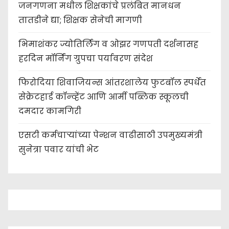
जनगणना मधील शिक्षकांचे प्रलंबित मानधन
तातडीने द्या; शिक्षक सेनेची मागणी
भिमाशंकर ज्योतिर्लिंग व ओझर गणपती दर्शनासह
हरदिन मॉर्निंग ग्रुपचा पर्यावरण संदेश
फिरोदिया शिवाजियन्स आंतरशालेय फुटबॉल स्पर्धेत
सेक्रेटहार्ड कॉन्व्हेंट आणि आर्मी पब्लिक स्कूलची
दमदार कामगिरी
एसटी कर्मचाऱ्यांच्या पेन्शन वाढीसाठी उपमुख्यमंत्री
सुनेत्रा पवार यांची भेट