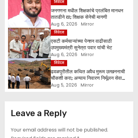
a
निवेदन
जनगणना मधील शिक्षकांचे प्रलंबित मानधन
t
तातडीने द्या; शिक्षक सेनेची मागणी
Aug 6, 2026
Mirror
i
निवेदन
o
एसटी कर्मचाऱ्यांच्या पेन्शन वाढीसाठी
उपमुख्यमंत्री सुनेत्रा पवार यांची भेट
n
Aug 6, 2026
Mirror
निवेदन
ढवळपुरीतील कथित अवैध मुरूम उत्खननाची
चौकशी करा; अन्याय निवारण निर्मूलन सेवा
समितीची मागणी
Aug 5, 2026
Mirror
Leave a Reply
Your email address will not be published.