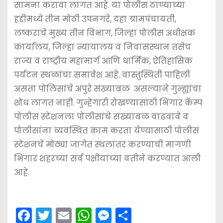
सामना करावा लागत आहे. या पोलीस ठाण्याच्या
हद्दीमध्ये तीन मोठी उपनगरे, दहा ग्रामपंचायती,
लष्कराचे मुख्य तीन विभाग, जिल्हा पोलीस अधीक्षक
कार्यालय, जिल्हा न्यायालय व निवासस्थान तसेच
राज्य व राष्ट्रीय महामार्ग आणि धार्मिक, ऐतिहासिक
पर्यटन स्थळांचा समावेश आहे. वास्तुस्थिती पाहिली
असता पोलिसांचे अपुरे संख्याबळ असल्याने गुन्ह्यांचा
शोध लागत नाही. गुन्हेगारी रोखण्यासाठी भिंगार कॅम्प
पोलीस स्टेशनला पोलीसांचे संख्याबळ वाढवावे व
पोलीसांना व्यवस्थित काम करता येण्यासाठी पोलीस
स्टेशनचे मोठ्या जागेत स्थलांतर करण्याची मागणी
भिंगार शहरच्या सर्व पक्षीयांच्या वतीने करण्यात आली
आहे.
F
T
E
W
M
S