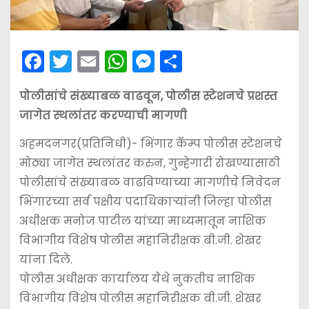
F
T
E
W
M
S
a
w
m
h
e
h
पोलीसांचे संख्याबळ वाढवून, पोलीस स्टेशनचे प्रशस्त
c
itt
ai
a
s
ar
जागेत स्थलांतर करण्याची मागणी
e
er
l
ts
s
e
b
A
e
अहमदनगर(प्रतिनिधी)- भिंगार कॅम्प पोलीस स्टेशनचे
मोठ्या जागेत स्थलांतर करुन, गुन्हेगारी रोखण्यासाठी
o
p
n
पोलीसांचे संख्याबळ वाढविण्याच्या मागणीचे निवेदन
o
p
g
भिंगारच्या सर्व पक्षीय पदाधिकार्‍यांनी जिल्हा पोलीस
k
er
अधीक्षक मनोज पाटील यांच्या माध्यमातून नाशिक
विभागीय विशेष पोलीस महानिरीक्षक बी.जी. शेखर
यांना दिले.
पोलीस अधीक्षक कार्यालय येथे नुकतीच नाशिक
विभागीय विशेष पोलीस महानिरीक्षक बी.जी. शेखर