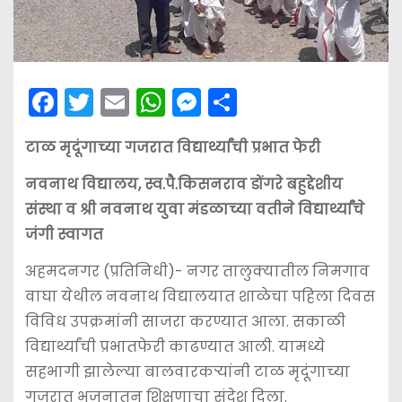
F
T
E
W
M
S
a
w
m
h
e
h
टाळ मृदूंगाच्या गजरात विद्यार्थ्यांची प्रभात फेरी
c
itt
ai
a
s
ar
e
er
l
ts
s
e
नवनाथ विद्यालय, स्व.पै.किसनराव डोंगरे बहुद्देशीय
b
A
e
संस्था व श्री नवनाथ युवा मंडळाच्या वतीने विद्यार्थ्यांचे
जंगी स्वागत
o
p
n
o
p
g
अहमदनगर (प्रतिनिधी)- नगर तालुक्यातील निमगाव
k
er
वाघा येथील नवनाथ विद्यालयात शाळेचा पहिला दिवस
विविध उपक्रमांनी साजरा करण्यात आला. सकाळी
विद्यार्थ्यांची प्रभातफेरी काढण्यात आली. यामध्ये
सहभागी झालेल्या बालवारकर्‍यांनी टाळ मृदूंगाच्या
गजरात भजनातून शिक्षणाचा संदेश दिला.