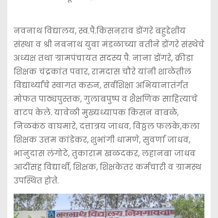
नवनाथ विद्यालय, स्व.पै.किसनराव डोंगरे बहुद्देशीय
संस्था व श्री नवनाथ युवा मंडळाच्या वतीने डोंगरे संस्थेचे
अध्यक्ष तथा ग्रामपंचायत सदस्य पै. नाना डोंगरे, क्रीडा
शिक्षक चंद्रकांत पवार, रामदास चौरे यांनी शाळेतील
विद्यार्थ्यांचे स्वागत करुन, सर्वशिक्षा अभियानातंर्गत
मोफत पाठ्यपुस्तक, गुलाबपुष्प व शैक्षणिक साहित्याचे
वाटप केले. यावेळी मुख्यध्यापक किसन वाबळे,
निळकंठ वाघमारे, दत्तात्रय जाधव, विठ्ठल फलके,कला
शिक्षक उत्तम कांडेकर, शुभांगी धामणे, सुवर्णा जाधव,
भानुदास लंगोटे, तुकाराम खळदकर, लहानबा जाधव
आदींसह विद्यार्थी, शिक्षक, शिक्षकेतर कर्मचारी व ग्रामस्थ
उपस्थित होते.