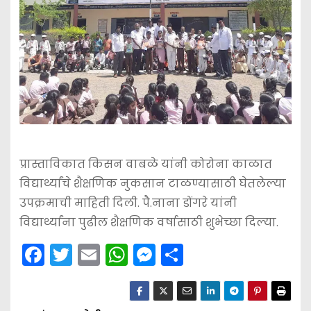
प्रास्ताविकात किसन वाबळे यांनी कोरोना काळात
विद्यार्थ्यांचे शैक्षणिक नुकसान टाळण्यासाठी घेतलेल्या
उपक्रमाची माहिती दिली. पै.नाना डोंगरे यांनी
विद्यार्थ्यांना पुढील शैक्षणिक वर्षासाठी शुभेच्छा दिल्या.
F
T
E
W
M
S
a
w
m
h
e
h
c
itt
ai
a
s
ar