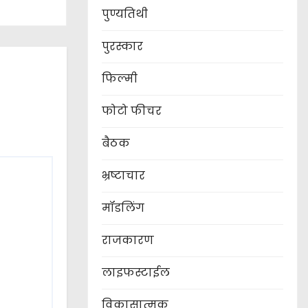
पुण्यतिथी
पुरस्कार
फिल्मी
फोटो फीचर
बैठक
भ्रष्टाचार
मॉडलिंग
राजकारण
लाइफस्टाईल
विकासात्मक