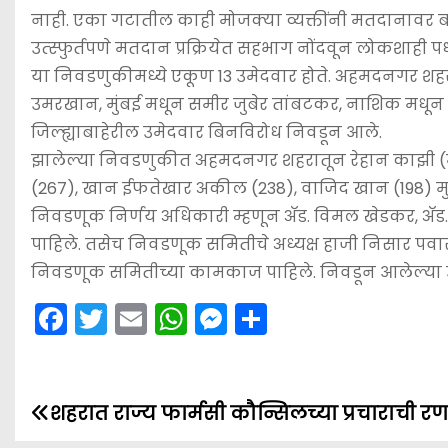
k
er
नाही. एका गटातील काही मोजक्या व्यक्तींनी मतदानावर बह
उत्स्फुर्तपणे मतदान प्रक्रियेत सहभाग नोंदवून लोकशाही प
या निवडणुकीमध्ये एकूण 13 उमेदवार होते. अहमदनगर शहर
उमरखान, मुंबई मधून समीर जुबेर तांबटकर, नाशिक मधून 
जिल्ह्याबाहेरील उमेदवार बिनविरोध निवडून आले.
झालेल्या निवडणुकीत अहमदनगर शहरातून रेहान काझी (मत
(267), खान ईफतेखार अकील (238), वाजिद खान (198) मुब
निवडणूक निर्णय अधिकारी म्हणून अ‍ॅड. विमल खेडकर, अ‍ॅड. भा
पाहिले. तसेच निवडणूक समितीचे अध्यक्ष हाजी निसार पव
निवडणूक समितीच्या कामकाज पाहिले. निवडून आलेल्या उम
F
T
E
W
M
S
a
w
m
h
e
h
c
itt
ai
a
s
ar
e
er
l
ts
s
e
शहरात राज्य फार्मसी कौन्सिलच्या प्रचाराची र
P
b
A
e