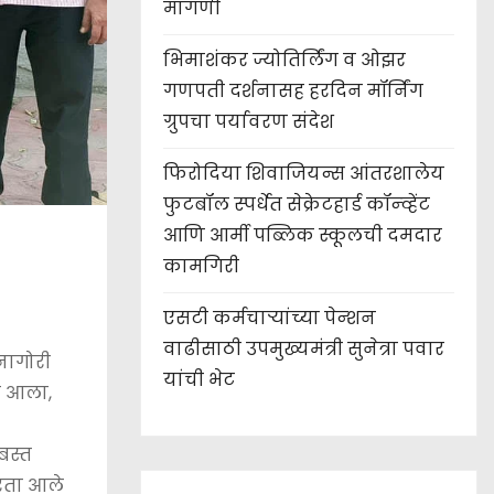
मागणी
भिमाशंकर ज्योतिर्लिंग व ओझर
गणपती दर्शनासह हरदिन मॉर्निंग
ग्रुपचा पर्यावरण संदेश
फिरोदिया शिवाजियन्स आंतरशालेय
फुटबॉल स्पर्धेत सेक्रेटहार्ड कॉन्व्हेंट
आणि आर्मी पब्लिक स्कूलची दमदार
कामगिरी
एसटी कर्मचाऱ्यांच्या पेन्शन
वाढीसाठी उपमुख्यमंत्री सुनेत्रा पवार
नागोरी
यांची भेट
न आला,
बस्त
करता आले