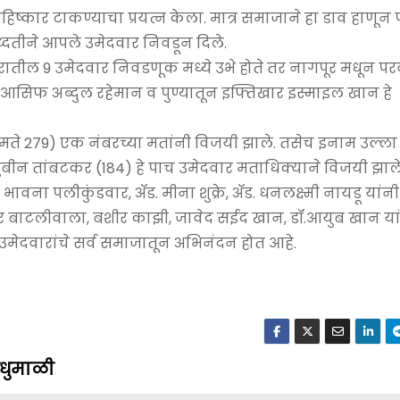
िष्कार टाकण्याचा प्रयत्न केला. मात्र समाजाने हा डाव हाणून
ध्दतीने आपले उमेदवार निवडून दिले.
ातील 9 उमेदवार निवडणूक मध्ये उभे होते तर नागपूर मधून प
आसिफ अब्दुल रहेमान व पुण्यातून इफ्तिखार इस्माइल खान हे
े 279) एक नंबरच्या मतांनी विजयी झाले. तसेच इनाम उल्ल
ीन तांबटकर (184) हे पाच उमेदवार मताधिक्याने विजयी झाले
वना पलीकुंडवार, अ‍ॅड. मीना शुक्रे, अ‍ॅड. धनलक्ष्मी नायडू यां
ार बाटलीवाला, बशीर काझी, जावेद सईद खान, डॉ.आयुब खान या
ेदवारांचे सर्व समाजातून अभिनंदन होत आहे.
णधुमाळी