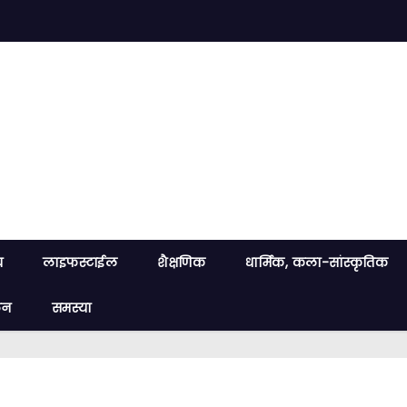
य
लाइफस्टाईल
शैक्षणिक
धार्मिक, कला-सांस्कृतिक
लन
समस्या