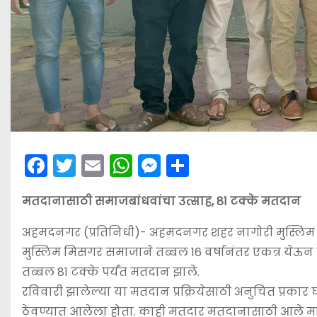
F
T
E
W
M
S
a
w
m
h
e
h
मतदानासाठी समाजबांधवांचा उत्साह, 81 टक्के मतदान
c
itt
ai
a
s
ar
e
er
l
ts
s
e
अहमदनगर (प्रतिनिधी)- अहमदनगर शहर नागोरी मुस्लिम 
b
A
e
मुस्लिम मिसगर समाजाने तब्बल 16 वर्षानंतर एकत्र येऊन
o
p
n
तब्बल 81 टक्के पर्यंत मतदान झाले.
रविवारी झालेल्या या मतदान प्रक्रियेसाठी अनुचित प्रकार घ
o
p
g
ठेवण्यात आलेला होता. काही मतदार मतदानासाठी आले मात