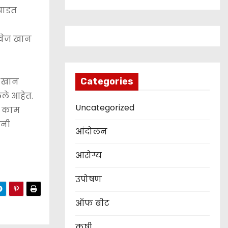
 पाडत
रवेज खान
Categories
ा खान
ले आहेत.
Uncategorized
नी काम
ंनी
आंदोलन
आरोग्य
उपोषण
ऑफ बीट
कृषी