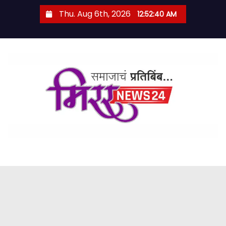
S
Thu. Aug 6th, 2026
12:52:41 AM
k
i
p
t
o
c
o
n
t
e
n
t