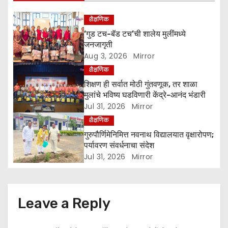
g
शैक्षणिक
a
‘गुड टच-बॅड टच’ची शालेय मुलींमध्ये
जनजागृती
t
Aug 3, 2026
Mirror
शैक्षणिक
i
शिक्षण ही सर्वात मोठी गुंतवणूक, तर शाळा
o
मुलांचे भविष्य घडविणारी केंद्रे-आनंद भंडारी
Jul 31, 2026
Mirror
n
शैक्षणिक
गुरुपौर्णिमेनिमित्त नवनाथ विद्यालयात वृक्षारोपण;
पर्यावरण संवर्धनाचा संदेश
Jul 31, 2026
Mirror
Leave a Reply