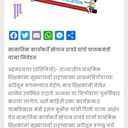
F
T
E
W
M
S
a
w
m
h
e
h
सामाजिक कार्यकर्ते सोपान रावडे यांचे पालकमंत्री
c
itt
ai
a
s
ar
यांना निवेदन
e
er
l
ts
s
e
b
A
e
अहमदनगर (प्रतिनिधी)- राज्यातील प्राथमिक
शिक्षकांना मुख्यालयी राहण्याच्या शासननिर्णयाच्या
o
p
n
अटीतून वगळण्यात येईल, मात्र शिक्षकांनी वेळेत
o
p
g
शाळेत उपस्थित राहावे. अन्यथा या निर्णयाचा पुनर्विचार
k
er
करावा लागेल, अशी माहिती एका कार्यक्रमात
ग्रामविकास मंत्री हसन मुश्रीफ यांनी दिली. याला आक्षेप
घेत सामाजिक कार्यकर्ते सोपान रावडे यांनी प्राथमिक
शिक्षकांना मुख्यालयी राहण्याच्या अटीतून वगळू नये