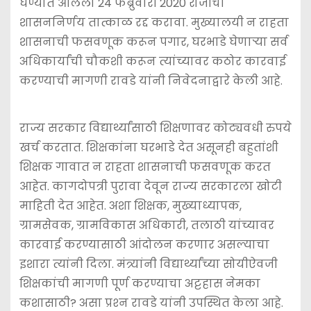
घेण्यात आलेला 24 फेब्रुवारी 2020 रोजीचा
शासननिर्णय तात्काळ रद्द करावा. मुख्यालयी न राहता
शासनाची फसवणूक करून पगार, घरभाडे घेणार्‍या सर्व
अधिकार्यांची चौकशी करून त्यांच्यावर कठोर कारवाई
करण्याची मागणी रावडे यांनी निवेदनाद्वारे केली आहे.
राज्य सरकार विद्यार्थ्यांसाठी शिक्षणावर कोट्यवधी रुपये
खर्च करतात. शिक्षकांना घरभाडे देत असूनही बहुतांशी
शिक्षक गावात न राहता शासनाची फसवणूक करत
आहेत. कागदोपत्री पुरावा देवून राज्य सरकारला खोटी
माहिती देत आहेत. अशा शिक्षक, मुख्याध्यापक,
ग्रामसेवक, ग्रामविकास अधिकारी, तलाठी यांच्यावर
कारवाई करण्यासाठी आंदोलन करणार असल्याचा
इशारा त्यांनी दिला. मंत्र्यांनी विद्यार्थ्यांच्या सोयीऐवजी
शिक्षकांची मागणी पूर्ण करण्याचा अट्टहास नेमका
कशासाठी? असा प्रश्‍न रावडे यांनी उपस्थित केला आहे.