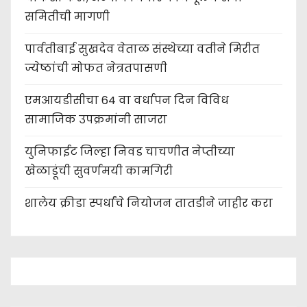
समितीची मागणी
पार्वतीबाई सुखदेव वेताळ संस्थेच्या वतीने मिरीत
ज्येष्ठांची मोफत नेत्रतपासणी
एमआयडीसीचा 64 वा वर्धापन दिन विविध
सामाजिक उपक्रमांनी साजरा
युनिफाईट जिल्हा निवड चाचणीत नेप्तीच्या
खेळाडूंची सुवर्णमयी कामगिरी
शालेय क्रीडा स्पर्धांचे नियोजन तातडीने जाहीर करा