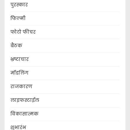
पुरस्कार
फिल्मी
फोटो फीचर
बैठक
भ्रष्टाचार
मॉडलिंग
राजकारण
लाइफस्टाईल
विकासात्मक
शुभारंभ